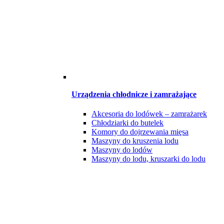
Urządzenia chłodnicze i zamrażające
Akcesoria do lodówek – zamrażarek
Chłodziarki do butelek
Komory do dojrzewania mięsa
Maszyny do kruszenia lodu
Maszyny do lodów
Maszyny do lodu, kruszarki do lodu