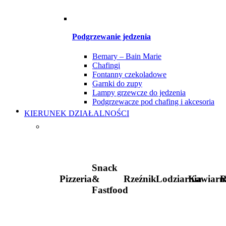
Podgrzewanie jedzenia
Bemary – Bain Marie
Chafingi
Fontanny czekoladowe
Garnki do zupy
Lampy grzewcze do jedzenia
Podgrzewacze pod chafing i akcesoria
KIERUNEK DZIAŁALNOŚCI
Snack
Pizzeria
&
Rzeźnik
Lodziarnia
Kawiarn
R
Fastfood