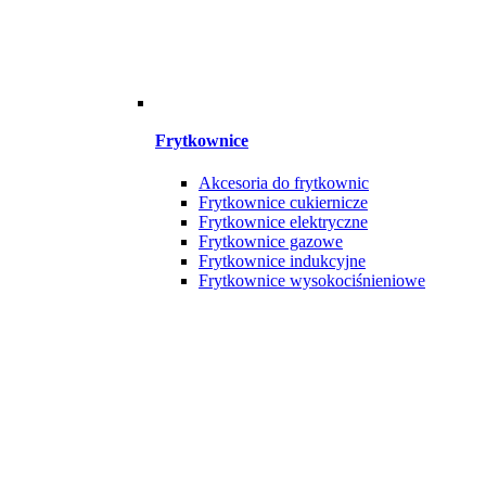
Frytkownice
Akcesoria do frytkownic
Frytkownice cukiernicze
Frytkownice elektryczne
Frytkownice gazowe
Frytkownice indukcyjne
Frytkownice wysokociśnieniowe