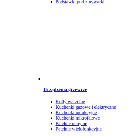
Podstawki pod zmywarki
Urządzenia grzewcze
Kotły warzelne
Kuchenki gazowe i elektryczne
Kuchenki indukcyjne
Kuchenki mikrofalowe
Patelnie uchylne
Patelnie wielofunkcyjne