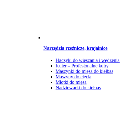
Narzędzia rzeźnicze, krajalnice
Haczyki do wieszania i wędzenia
Kuter – Profesjonalne kutry
Maszynki do mięsa do kiełbas
Maszyny do cięcia
Młotki do mięsa
Nadziewarki do kiełbas