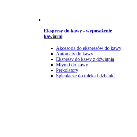
Ekspresy do kawy - wyposażenie
kawiarni
Akcesoria do ekspresów do kawy
Automaty do kawy
Ekspresy do kawy z dźwignią
Młynki do kawy
Perkolatory
Spieniacze do mleka i dzbanki