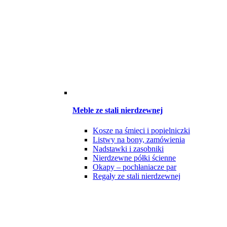
Meble ze stali nierdzewnej
Kosze na śmieci i popielniczki
Listwy na bony, zamówienia
Nadstawki i zasobniki
Nierdzewne półki ścienne
Okapy – pochłaniacze par
Regały ze stali nierdzewnej