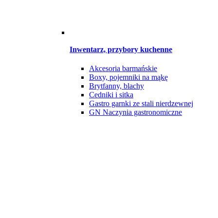
Inwentarz, przybory kuchenne
Akcesoria barmańskie
Boxy, pojemniki na mąkę
Brytfanny, blachy
Cedniki i sitka
Gastro garnki ze stali nierdzewnej
GN Naczynia gastronomiczne