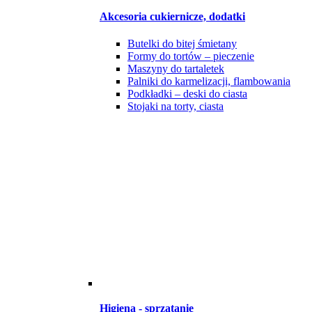
Akcesoria cukiernicze, dodatki
Butelki do bitej śmietany
Formy do tortów – pieczenie
Maszyny do tartaletek
Palniki do karmelizacji, flambowania
Podkładki – deski do ciasta
Stojaki na torty, ciasta
Higiena - sprzątanie