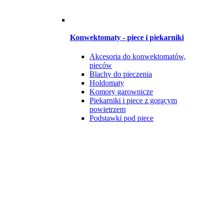
Konwektomaty - piece i piekarniki
Akcesoria do konwektomatów,
pieców
Blachy do pieczenia
Holdomaty
Komory garownicze
Piekarniki i piece z gorącym
powietrzem
Podstawki pod piece