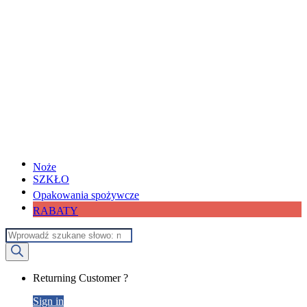
Noże
SZKŁO
Opakowania spożywcze
RABATY
Wyszukiwarka
produktów
My
Returning Customer ?
Account
Sign in