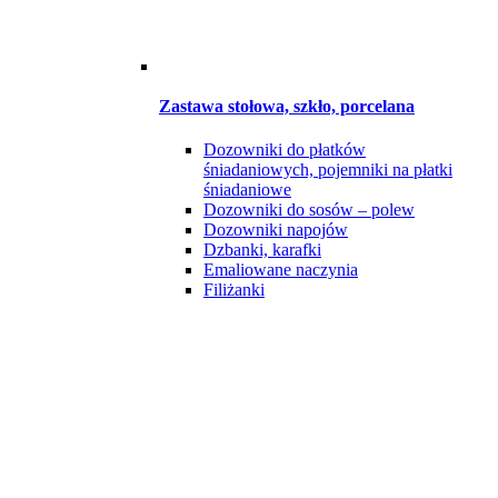
Zastawa stołowa, szkło, porcelana
Dozowniki do płatków
śniadaniowych, pojemniki na płatki
śniadaniowe
Dozowniki do sosów – polew
Dozowniki napojów
Dzbanki, karafki
Emaliowane naczynia
Filiżanki