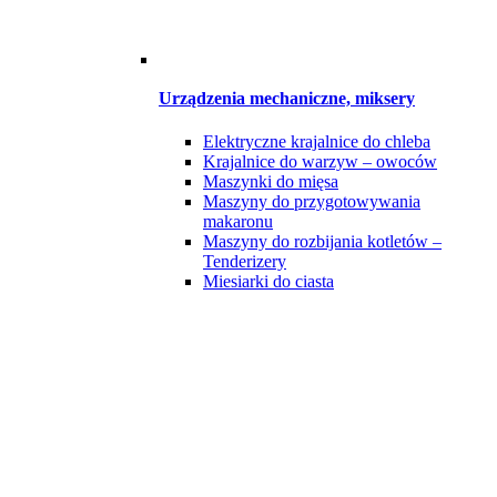
Urządzenia mechaniczne, miksery
Elektryczne krajalnice do chleba
Krajalnice do warzyw – owoców
Maszynki do mięsa
Maszyny do przygotowywania
makaronu
Maszyny do rozbijania kotletów –
Tenderizery
Miesiarki do ciasta