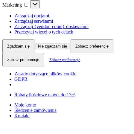
Marketing
Marketing
Zarządzaj opcjami
Zarządzaj serwisami
Zarządzaj {vendor_count} dostawcami
Przeczytaj więcej o tych celach
Zgadzam się
Nie zgadzam się
Zobacz preferencje
Zapisz preferencje
Zobacz preferencje
Zasady dotyczące plików cookie
GDPR
Skip
Skip
Rabaty ilościowe nawet do 13%
to
to
Moje konto
navigation
content
Śledzenie zamówienia
Kontakt