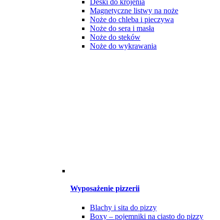
Deski do krojenia
Magnetyczne listwy na noże
Noże do chleba i pieczywa
Noże do sera i masła
Noże do steków
Noże do wykrawania
Wyposażenie pizzerii
Blachy i sita do pizzy
Boxy – pojemniki na ciasto do pizzy