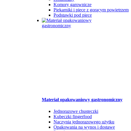
Komory garownicze
Piekarniki i piece z gorącym powietrzem
Podstawki pod piece
Materiał opakowaniowy gastronomiczny
Jednorazowe chusteczki
Kubeczki fingerfood
Naczynia jednorazowego użytku
Opakowania na wynos i dostawę