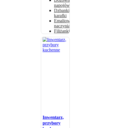
Dozowniki
napojów
Dzbanki,
karafki
Emaliowane
naczynia
Filiżanki
Inwentarz,
przybory