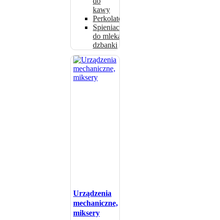
do
kawy
Perkolatory
Spieniacze
do mleka i
dzbanki
Urządzenia
mechaniczne,
miksery