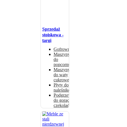
Sprzedaż
stoiskowa -
targi
Gofrownice
Maszyny
do
popcornu
Maszyny
do waty
cukrowej
Płyty do
naleśników
Podgrzewacze
do gorącej
czekolady