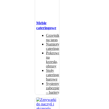
Meble
cateringowe
Grzejniki
na taras
Namioty
cateringowe
Pokrowce
na
krzesła,
obrusy
Stoły
cateringowe,
barowe
Systemy
zabezpieczeń
– bariery