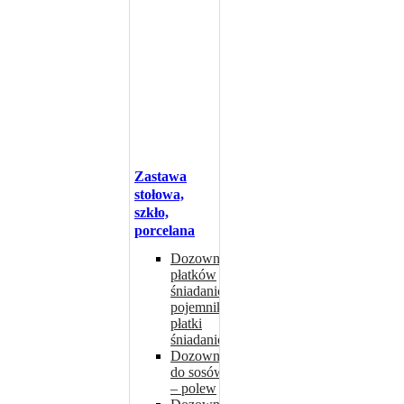
Zastawa
stołowa,
szkło,
porcelana
Dozowniki do
płatków
śniadaniowych,
pojemniki na
płatki
śniadaniowe
Dozowniki
do sosów
– polew