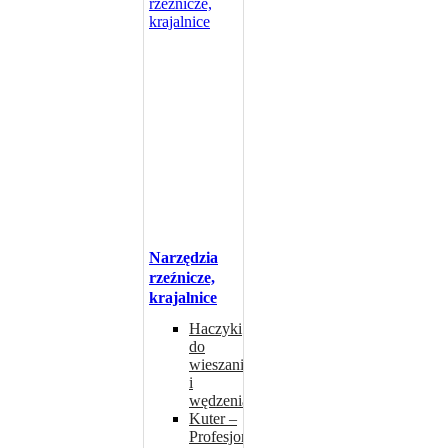
Narzędzia
rzeźnicze,
krajalnice
Haczyki
do
wieszania
i
wędzenia
Kuter –
Profesjonalne