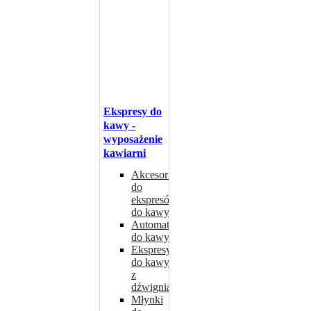
Ekspresy do
kawy -
wyposażenie
kawiarni
Akcesoria
do
ekspresów
do kawy
Automaty
do kawy
Ekspresy
do kawy
z
dźwignią
Młynki