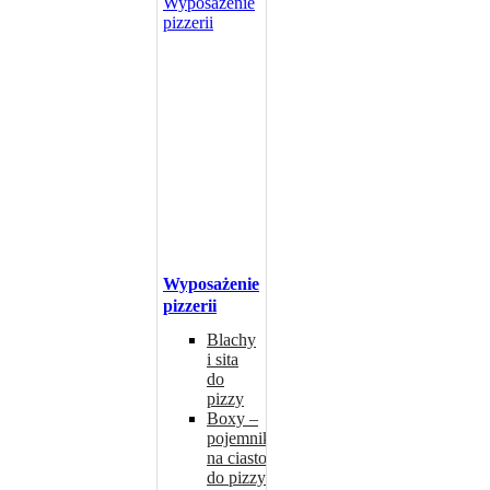
Wyposażenie
pizzerii
Blachy
i sita
do
pizzy
Boxy –
pojemniki
na ciasto
do pizzy