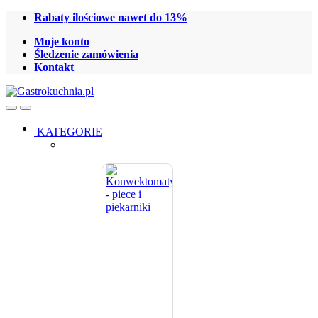
Skip
Skip
Rabaty ilościowe nawet do 13%
to
to
Moje konto
navigation
content
Śledzenie zamówienia
Kontakt
Open
Close
KATEGORIE