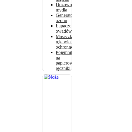
Dozowniki
mydła
Generatory
ozonu
Łapacze
owadów
Maseczki,
rękawice
ochronne
Pojemniki
na
papierowe
ręczniki