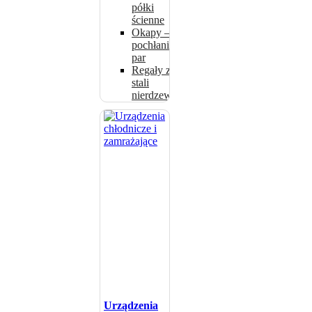
półki
ścienne
Okapy –
pochłaniacze
par
Regały ze
stali
nierdzewnej
Urządzenia