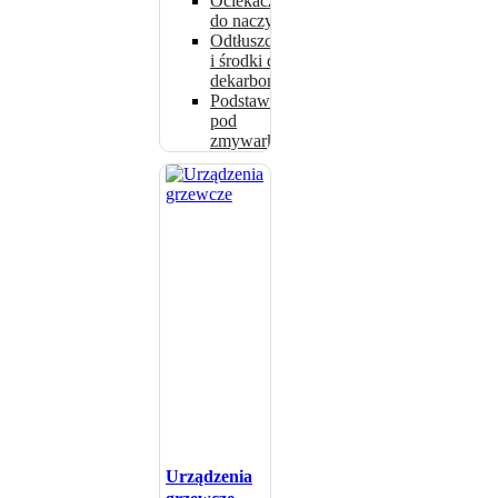
Ociekacze
do naczyń
Odtłuszczacze
i środki do
dekarbonizacji
Podstawki
pod
zmywarki
Urządzenia