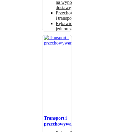
na wynos i
dostawę
Przechowywanie
i transport
Rękawice
jednorazowe
Transport i
przechowywanie