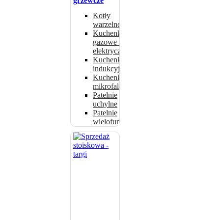
grzewcze
Kotły
warzelne
Kuchenki
gazowe i
elektryczne
Kuchenki
indukcyjne
Kuchenki
mikrofalowe
Patelnie
uchylne
Patelnie
wielofunkcyjne