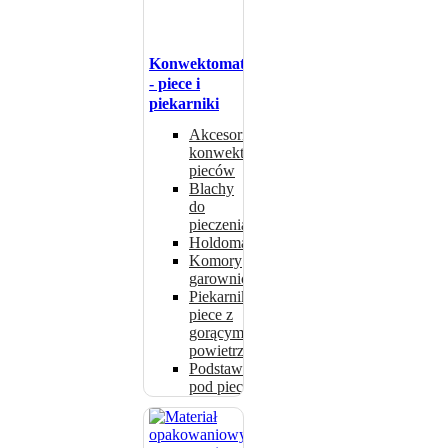
Konwektomaty
- piece i
piekarniki
Akcesoria do
konwektomatów,
pieców
Blachy
do
pieczenia
Holdomaty
Komory
garownicze
Piekarniki i
piece z
gorącym
powietrzem
Podstawki
pod piece