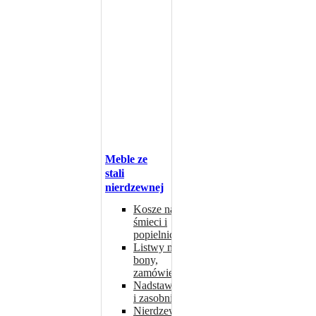
Meble ze
stali
nierdzewnej
Kosze na
śmieci i
popielniczki
Listwy na
bony,
zamówienia
Nadstawki
i zasobniki
Nierdzewne