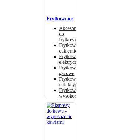
Frytkownice
Akcesoria
do
frytkownic
Frytkownice
cukiernicze
Frytkownice
elektryczne
Frytkownice
gazowe
Frytkownice
indukcyjne
Frytkownice
wysokociśnieniowe