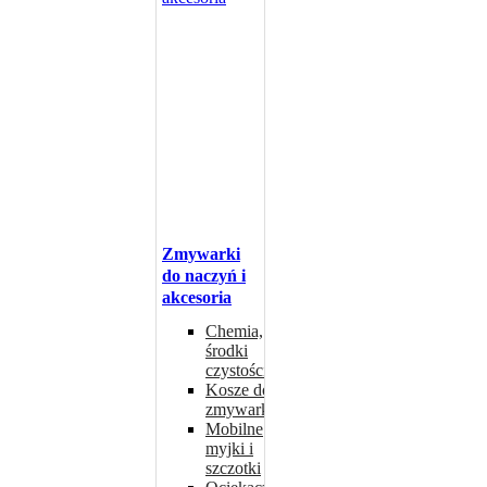
Zmywarki
do naczyń i
akcesoria
Chemia,
środki
czystości
Kosze do
zmywarki
Mobilne
myjki i
szczotki