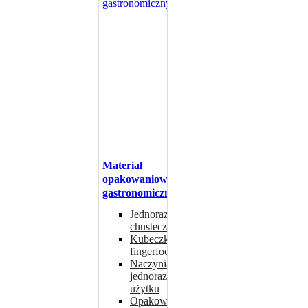
Materiał
opakowaniowy
gastronomiczny
Jednorazowe
chusteczki
Kubeczki
fingerfood
Naczynia
jednorazowego
użytku
Opakowania