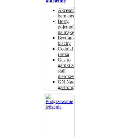
kuchenne
Akcesoria
barmańskie
Boxy,
pojemniki
na mąkę
Brytfanny,
blachy
Cedniki
i sitka
Gastro
garnki ze
stali
nierdzewnej
GN Naczynia
gastronomiczne