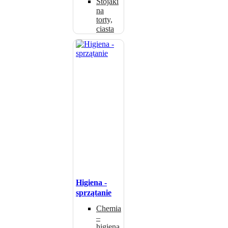
Stojaki
na
torty,
ciasta
Higiena -
sprzątanie
Chemia
–
higiena