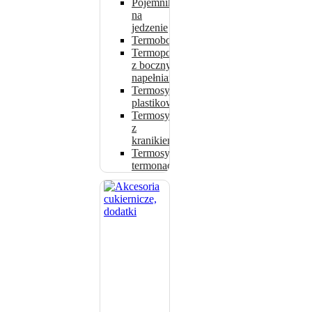
Pojemniki
na
jedzenie
Termoboksy
Termoporty
z bocznym
napełnianiem
Termosy
plastikowe
Termosy
z
kranikiem
Termosy,
termonaczynia