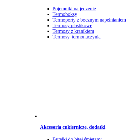
Pojemniki na jedzenie
Termoboksy
Termoporty z bocznym napełnianiem
Termosy plastikowe
Termosy z kranikiem
Termosy, termonaczynia
Akcesoria cukiernicze, dodatki
Butelki do bitej śmietany