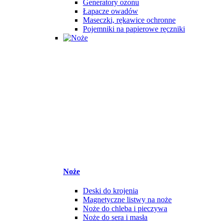
Generatory ozonu
Łapacze owadów
Maseczki, rękawice ochronne
Pojemniki na papierowe ręczniki
Noże
Deski do krojenia
Magnetyczne listwy na noże
Noże do chleba i pieczywa
Noże do sera i masła