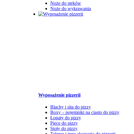
Noże do steków
Noże do wykrawania
Wyposażenie pizzerii
Blachy i sita do pizzy
Boxy – pojemniki na ciasto do pizzy
Łopaty do pizzy
Piece do pizzy
Stoły do pizzy
Talerze i inne akcesoria do pizzerii