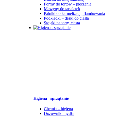
Formy do tortów – pieczenie
Maszyny do tartaletek
Palniki do karmelizacji, flambowania
Podkładki – deski do ciasta
Stojaki na torty, ciasta
Higiena - sprzątanie
Chemia – higiena
Dozowniki mydła