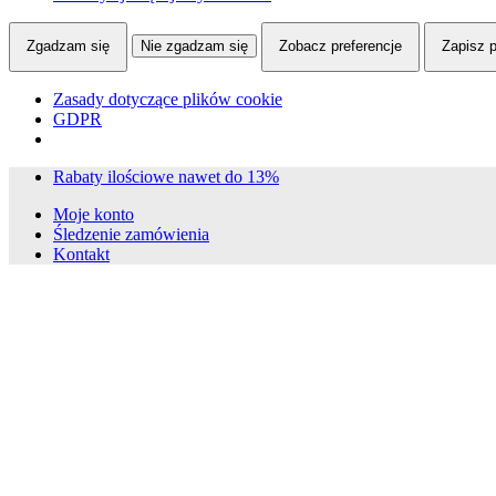
Zgadzam się
Nie zgadzam się
Zobacz preferencje
Zapisz p
Zasady dotyczące plików cookie
GDPR
Skip
Skip
Rabaty ilościowe nawet do 13%
to
to
Moje konto
navigation
content
Śledzenie zamówienia
Kontakt