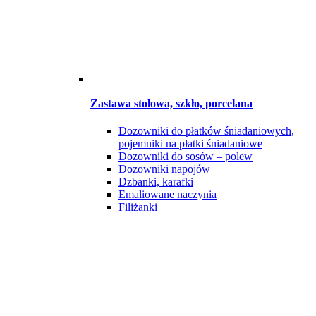
Zastawa stołowa, szkło, porcelana
Dozowniki do płatków śniadaniowych,
pojemniki na płatki śniadaniowe
Dozowniki do sosów – polew
Dozowniki napojów
Dzbanki, karafki
Emaliowane naczynia
Filiżanki