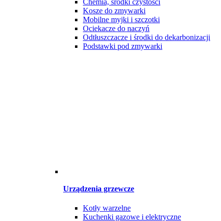
Chemia, środki czystości
Kosze do zmywarki
Mobilne myjki i szczotki
Ociekacze do naczyń
Odtłuszczacze i środki do dekarbonizacji
Podstawki pod zmywarki
Urządzenia grzewcze
Kotły warzelne
Kuchenki gazowe i elektryczne