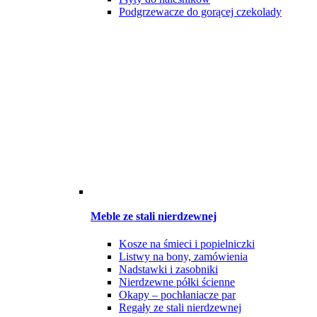
Podgrzewacze do gorącej czekolady
Meble ze stali nierdzewnej
Kosze na śmieci i popielniczki
Listwy na bony, zamówienia
Nadstawki i zasobniki
Nierdzewne półki ścienne
Okapy – pochłaniacze par
Regały ze stali nierdzewnej