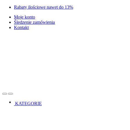
Skip
Skip
Rabaty ilościowe nawet do 13%
to
to
Moje konto
navigation
content
Śledzenie zamówienia
Kontakt
Open
Close
KATEGORIE