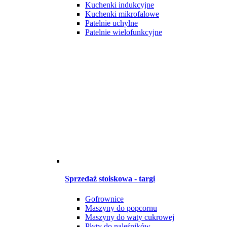
Kuchenki indukcyjne
Kuchenki mikrofalowe
Patelnie uchylne
Patelnie wielofunkcyjne
Sprzedaż stoiskowa - targi
Gofrownice
Maszyny do popcornu
Maszyny do waty cukrowej
Płyty do naleśników