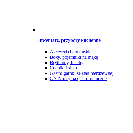
Inwentarz, przybory kuchenne
Akcesoria barmańskie
Boxy, pojemniki na mąkę
Brytfanny, blachy
Cedniki i sitka
Gastro garnki ze stali nierdzewnej
GN Naczynia gastronomiczne