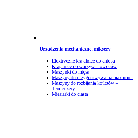
Urządzenia mechaniczne, miksery
Elektryczne krajalnice do chleba
Krajalnice do warzyw – owoców
Maszynki do mięsa
Maszyny do przygotowywania makaronu
Maszyny do rozbijania kotletów –
Tenderizery
Miesiarki do ciasta