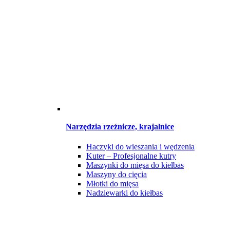
Narzędzia rzeźnicze, krajalnice
Haczyki do wieszania i wędzenia
Kuter – Profesjonalne kutry
Maszynki do mięsa do kiełbas
Maszyny do cięcia
Młotki do mięsa
Nadziewarki do kiełbas