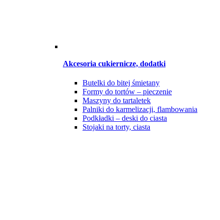
Akcesoria cukiernicze, dodatki
Butelki do bitej śmietany
Formy do tortów – pieczenie
Maszyny do tartaletek
Palniki do karmelizacji, flambowania
Podkładki – deski do ciasta
Stojaki na torty, ciasta