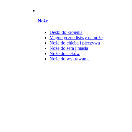
Noże
Deski do krojenia
Magnetyczne listwy na noże
Noże do chleba i pieczywa
Noże do sera i masła
Noże do steków
Noże do wykrawania