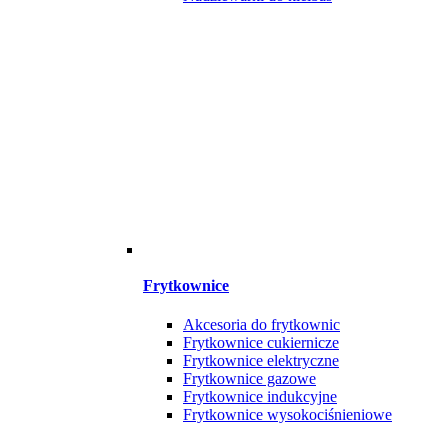
Frytkownice
Akcesoria do frytkownic
Frytkownice cukiernicze
Frytkownice elektryczne
Frytkownice gazowe
Frytkownice indukcyjne
Frytkownice wysokociśnieniowe