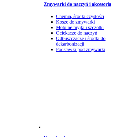
Zmywarki do naczyń i akcesoria
Chemia, środki czystości
Kosze do zmywarki
Mobilne myjki i szczotki
Ociekacze do naczyń
Odtłuszczacze i środki do
dekarbonizacji
Podstawki pod zmywarki