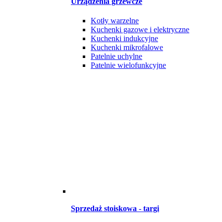
Urządzenia grzewcze
Kotły warzelne
Kuchenki gazowe i elektryczne
Kuchenki indukcyjne
Kuchenki mikrofalowe
Patelnie uchylne
Patelnie wielofunkcyjne
Sprzedaż stoiskowa - targi