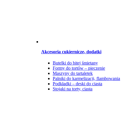
Akcesoria cukiernicze, dodatki
Butelki do bitej śmietany
Formy do tortów – pieczenie
Maszyny do tartaletek
Palniki do karmelizacji, flambowania
Podkładki – deski do ciasta
Stojaki na torty, ciasta