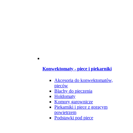
Konwektomaty - piece i piekarniki
Akcesoria do konwektomatów,
pieców
Blachy do pieczenia
Holdomaty
Komory garownicze
Piekarniki i piece z gorącym
powietrzem
Podstawki pod piece