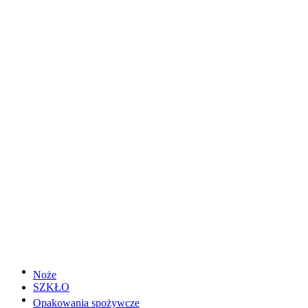
Noże
SZKŁO
Opakowania spożywcze