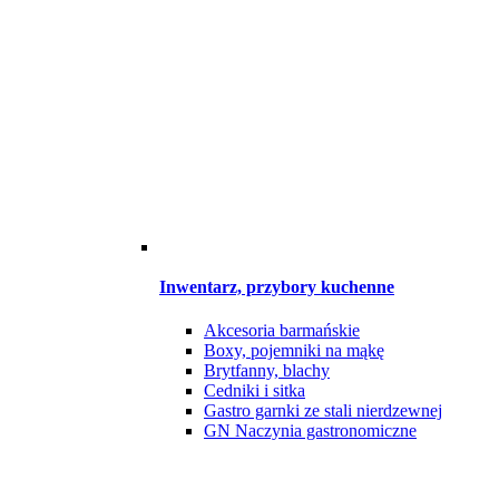
Inwentarz, przybory kuchenne
Akcesoria barmańskie
Boxy, pojemniki na mąkę
Brytfanny, blachy
Cedniki i sitka
Gastro garnki ze stali nierdzewnej
GN Naczynia gastronomiczne