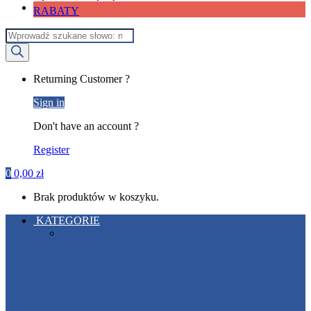
RABATY
Wyszukiwarka
produktów
My
Returning Customer ?
Account
Sign in
Don't have an account ?
Register
0
0,00
zł
Brak produktów w koszyku.
KATEGORIE