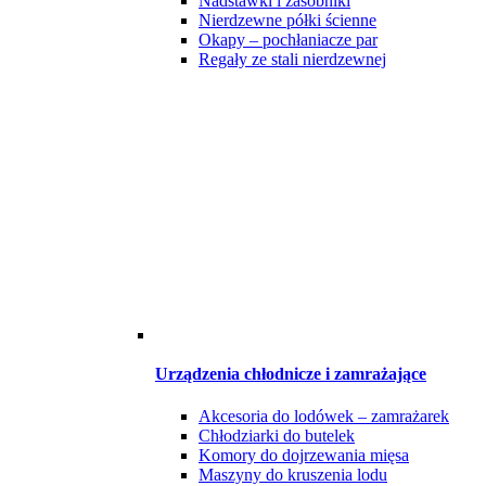
Nadstawki i zasobniki
Nierdzewne półki ścienne
Okapy – pochłaniacze par
Regały ze stali nierdzewnej
Urządzenia chłodnicze i zamrażające
Akcesoria do lodówek – zamrażarek
Chłodziarki do butelek
Komory do dojrzewania mięsa
Maszyny do kruszenia lodu