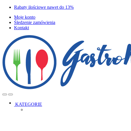
Skip
Skip
Rabaty ilościowe nawet do 13%
to
to
Moje konto
navigation
content
Śledzenie zamówienia
Kontakt
Open
Close
KATEGORIE