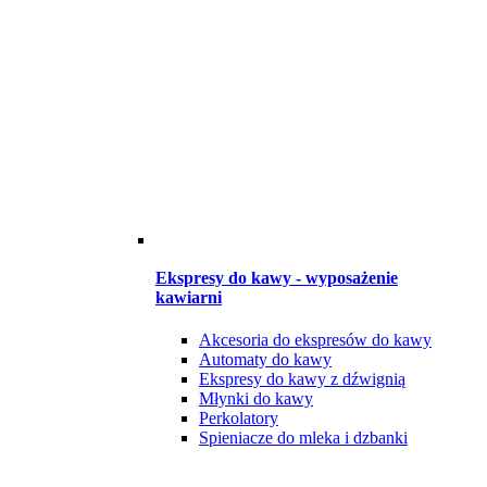
Ekspresy do kawy - wyposażenie
kawiarni
Akcesoria do ekspresów do kawy
Automaty do kawy
Ekspresy do kawy z dźwignią
Młynki do kawy
Perkolatory
Spieniacze do mleka i dzbanki