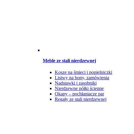
Meble ze stali nierdzewnej
Kosze na śmieci i popielniczki
Listwy na bony, zamówienia
Nadstawki i zasobniki
Nierdzewne półki ścienne
Okapy – pochłaniacze par
Regały ze stali nierdzewnej