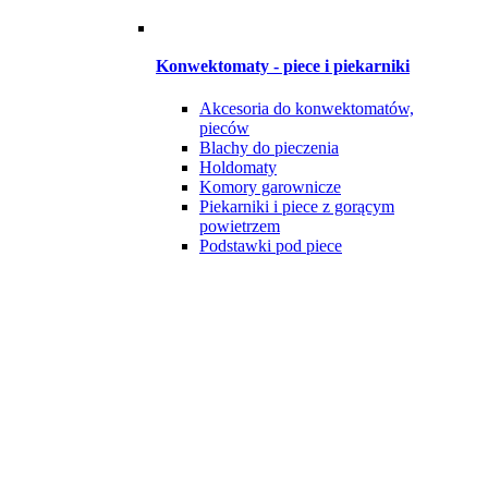
Konwektomaty - piece i piekarniki
Akcesoria do konwektomatów,
pieców
Blachy do pieczenia
Holdomaty
Komory garownicze
Piekarniki i piece z gorącym
powietrzem
Podstawki pod piece