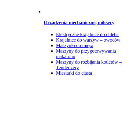
Urządzenia mechaniczne, miksery
Elektryczne krajalnice do chleba
Krajalnice do warzyw – owoców
Maszynki do mięsa
Maszyny do przygotowywania
makaronu
Maszyny do rozbijania kotletów –
Tenderizery
Miesiarki do ciasta