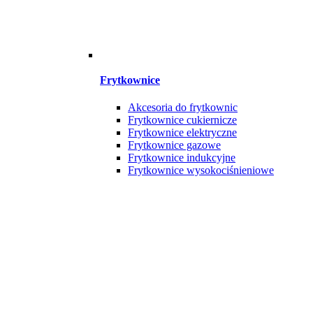
Frytkownice
Akcesoria do frytkownic
Frytkownice cukiernicze
Frytkownice elektryczne
Frytkownice gazowe
Frytkownice indukcyjne
Frytkownice wysokociśnieniowe