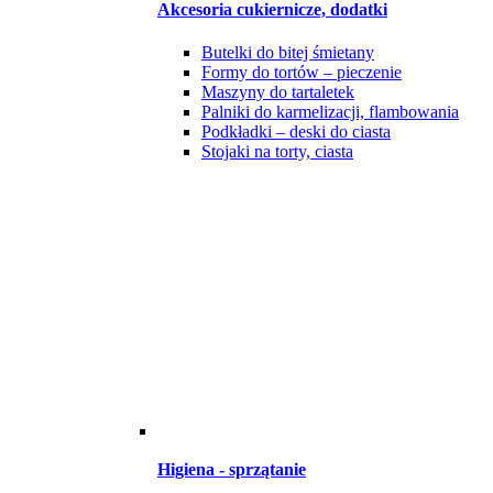
Akcesoria cukiernicze, dodatki
Butelki do bitej śmietany
Formy do tortów – pieczenie
Maszyny do tartaletek
Palniki do karmelizacji, flambowania
Podkładki – deski do ciasta
Stojaki na torty, ciasta
Higiena - sprzątanie