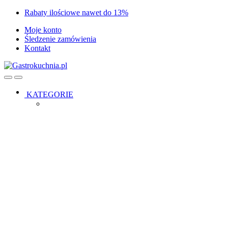
Skip
Skip
Rabaty ilościowe nawet do 13%
to
to
Moje konto
navigation
content
Śledzenie zamówienia
Kontakt
Open
Close
KATEGORIE