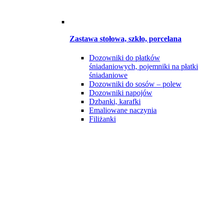
Zastawa stołowa, szkło, porcelana
Dozowniki do płatków
śniadaniowych, pojemniki na płatki
śniadaniowe
Dozowniki do sosów – polew
Dozowniki napojów
Dzbanki, karafki
Emaliowane naczynia
Filiżanki