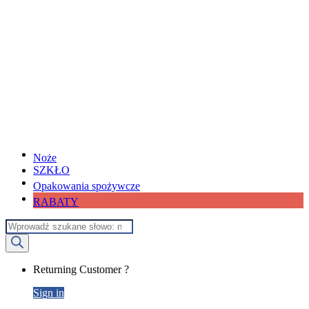
Noże
SZKŁO
Opakowania spożywcze
RABATY
Wyszukiwarka
produktów
My
Returning Customer ?
Account
Sign in