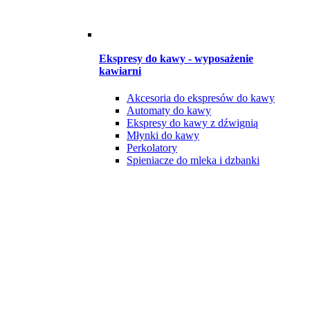
Ekspresy do kawy - wyposażenie
kawiarni
Akcesoria do ekspresów do kawy
Automaty do kawy
Ekspresy do kawy z dźwignią
Młynki do kawy
Perkolatory
Spieniacze do mleka i dzbanki