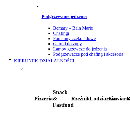
Podgrzewanie jedzenia
Bemary – Bain Marie
Chafingi
Fontanny czekoladowe
Garnki do zupy
Lampy grzewcze do jedzenia
Podgrzewacze pod chafing i akcesoria
KIERUNEK DZIAŁALNOŚCI
Snack
Pizzeria
&
Rzeźnik
Lodziarnia
Kawiarn
R
Fastfood