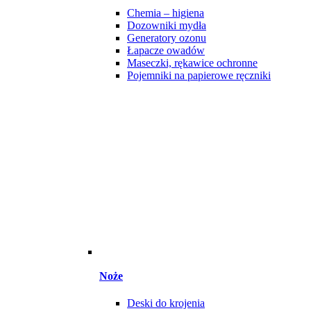
Chemia – higiena
Dozowniki mydła
Generatory ozonu
Łapacze owadów
Maseczki, rękawice ochronne
Pojemniki na papierowe ręczniki
Noże
Deski do krojenia