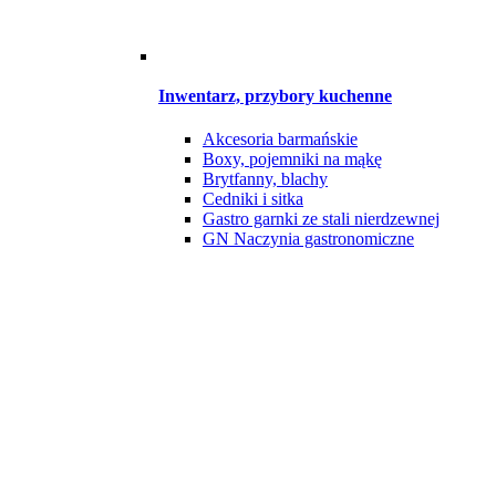
Inwentarz, przybory kuchenne
Akcesoria barmańskie
Boxy, pojemniki na mąkę
Brytfanny, blachy
Cedniki i sitka
Gastro garnki ze stali nierdzewnej
GN Naczynia gastronomiczne