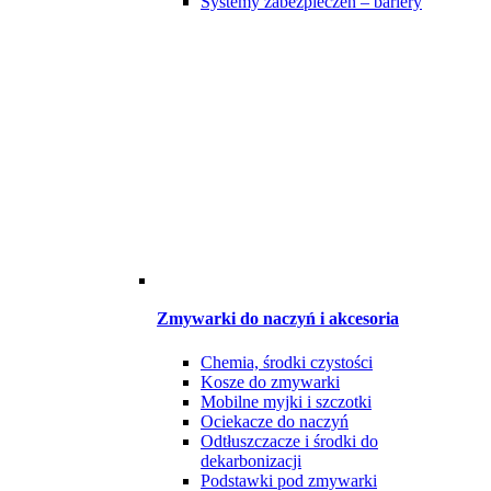
Systemy zabezpieczeń – bariery
Zmywarki do naczyń i akcesoria
Chemia, środki czystości
Kosze do zmywarki
Mobilne myjki i szczotki
Ociekacze do naczyń
Odtłuszczacze i środki do
dekarbonizacji
Podstawki pod zmywarki