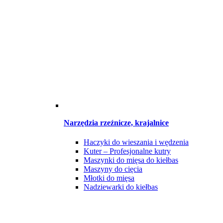
Narzędzia rzeźnicze, krajalnice
Haczyki do wieszania i wędzenia
Kuter – Profesjonalne kutry
Maszynki do mięsa do kiełbas
Maszyny do cięcia
Młotki do mięsa
Nadziewarki do kiełbas