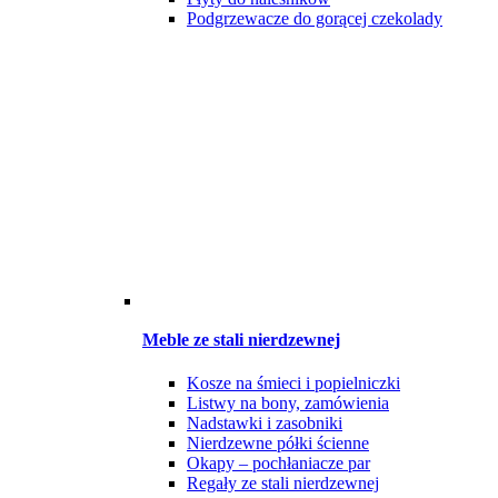
Podgrzewacze do gorącej czekolady
Meble ze stali nierdzewnej
Kosze na śmieci i popielniczki
Listwy na bony, zamówienia
Nadstawki i zasobniki
Nierdzewne półki ścienne
Okapy – pochłaniacze par
Regały ze stali nierdzewnej