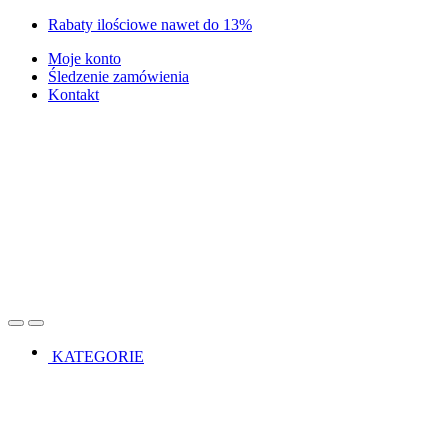
Skip
Skip
Rabaty ilościowe nawet do 13%
to
to
Moje konto
navigation
content
Śledzenie zamówienia
Kontakt
Open
Close
KATEGORIE