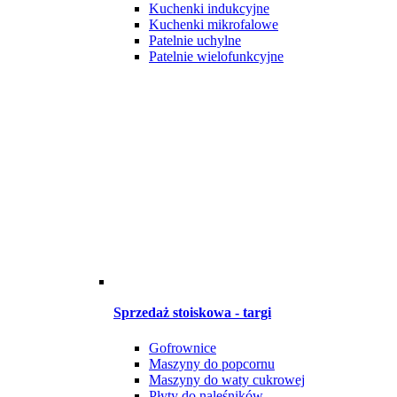
Kuchenki indukcyjne
Kuchenki mikrofalowe
Patelnie uchylne
Patelnie wielofunkcyjne
Sprzedaż stoiskowa - targi
Gofrownice
Maszyny do popcornu
Maszyny do waty cukrowej
Płyty do naleśników