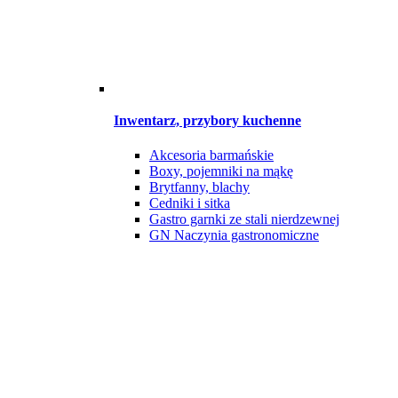
Inwentarz, przybory kuchenne
Akcesoria barmańskie
Boxy, pojemniki na mąkę
Brytfanny, blachy
Cedniki i sitka
Gastro garnki ze stali nierdzewnej
GN Naczynia gastronomiczne