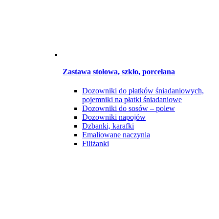
Zastawa stołowa, szkło, porcelana
Dozowniki do płatków śniadaniowych,
pojemniki na płatki śniadaniowe
Dozowniki do sosów – polew
Dozowniki napojów
Dzbanki, karafki
Emaliowane naczynia
Filiżanki