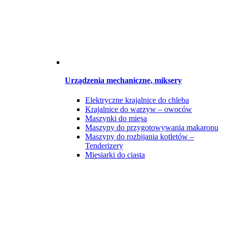
Urządzenia mechaniczne, miksery
Elektryczne krajalnice do chleba
Krajalnice do warzyw – owoców
Maszynki do mięsa
Maszyny do przygotowywania makaronu
Maszyny do rozbijania kotletów –
Tenderizery
Miesiarki do ciasta