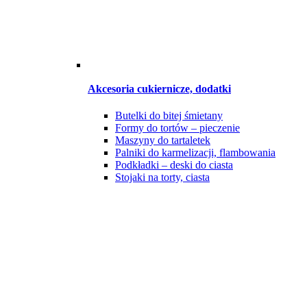
Akcesoria cukiernicze, dodatki
Butelki do bitej śmietany
Formy do tortów – pieczenie
Maszyny do tartaletek
Palniki do karmelizacji, flambowania
Podkładki – deski do ciasta
Stojaki na torty, ciasta