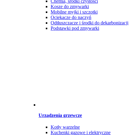
Chemia, środki czystości
Kosze do zmywarki
Mobilne myjki i szczotki
Ociekacze do naczyń
Odtłuszczacze i środki do dekarbonizacji
Podstawki pod zmywarki
Urządzenia grzewcze
Kotły warzelne
Kuchenki gazowe i elektryczne