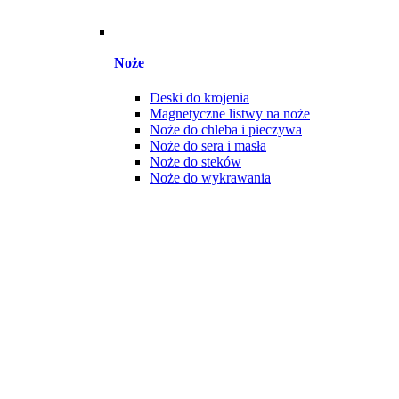
Noże
Deski do krojenia
Magnetyczne listwy na noże
Noże do chleba i pieczywa
Noże do sera i masła
Noże do steków
Noże do wykrawania