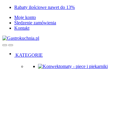
Skip
Skip
Rabaty ilościowe nawet do 13%
to
to
Moje konto
navigation
content
Śledzenie zamówienia
Kontakt
Open
Close
KATEGORIE