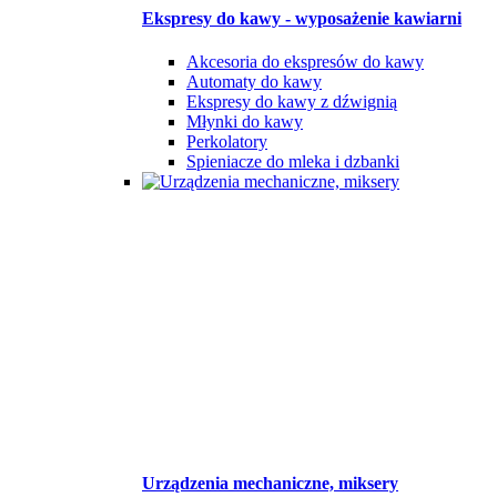
Ekspresy do kawy - wyposażenie kawiarni
Akcesoria do ekspresów do kawy
Automaty do kawy
Ekspresy do kawy z dźwignią
Młynki do kawy
Perkolatory
Spieniacze do mleka i dzbanki
Urządzenia mechaniczne, miksery