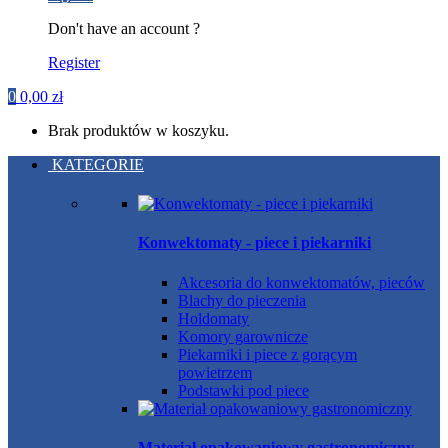
Don't have an account ?
Register
0
0,00
zł
Brak produktów w koszyku.
KATEGORIE
Konwektomaty - piece i piekarniki
Akcesoria do konwektomatów, pieców
Blachy do pieczenia
Holdomaty
Komory garownicze
Piekarniki i piece z gorącym
powietrzem
Podstawki pod piece
Materiał opakowaniowy gastronomiczny