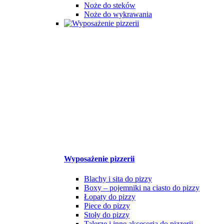
Noże do steków
Noże do wykrawania
Wyposażenie pizzerii
Blachy i sita do pizzy
Boxy – pojemniki na ciasto do pizzy
Łopaty do pizzy
Piece do pizzy
Stoły do pizzy
Talerze i inne akcesoria do pizzerii