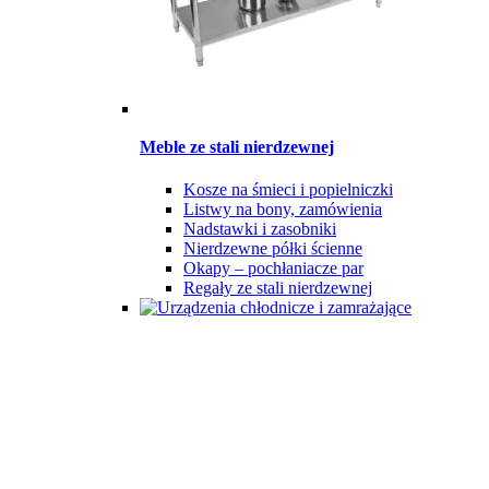
Meble ze stali nierdzewnej
Kosze na śmieci i popielniczki
Listwy na bony, zamówienia
Nadstawki i zasobniki
Nierdzewne półki ścienne
Okapy – pochłaniacze par
Regały ze stali nierdzewnej