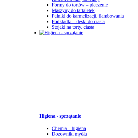
Formy do tortów – pieczenie
Maszyny do tartaletek
Palniki do karmelizacji, flambowania
Podkładki – deski do ciasta
Stojaki na torty, ciasta
Higiena - sprzątanie
Chemia – higiena
Dozowniki mydła