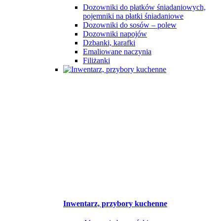
Dozowniki do płatków śniadaniowych,
pojemniki na płatki śniadaniowe
Dozowniki do sosów – polew
Dozowniki napojów
Dzbanki, karafki
Emaliowane naczynia
Filiżanki
Inwentarz, przybory kuchenne