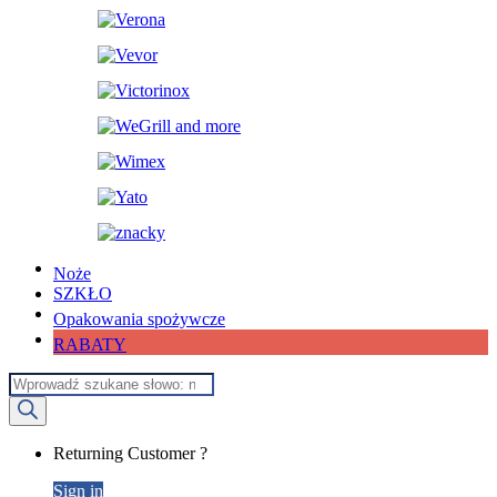
Noże
SZKŁO
Opakowania spożywcze
RABATY
Wyszukiwarka
produktów
My
Returning Customer ?
Account
Sign in