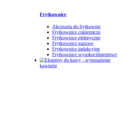
Frytkownice
Akcesoria do frytkownic
Frytkownice cukiernicze
Frytkownice elektryczne
Frytkownice gazowe
Frytkownice indukcyjne
Frytkownice wysokociśnieniowe