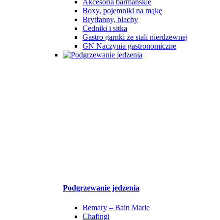
Akcesoria barmańskie
Boxy, pojemniki na mąkę
Brytfanny, blachy
Cedniki i sitka
Gastro garnki ze stali nierdzewnej
GN Naczynia gastronomiczne
Podgrzewanie jedzenia
Bemary – Bain Marie
Chafingi