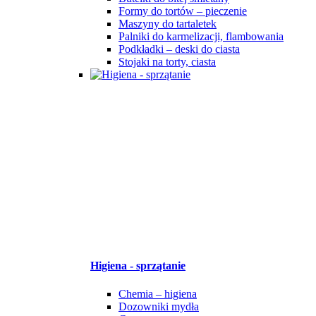
Formy do tortów – pieczenie
Maszyny do tartaletek
Palniki do karmelizacji, flambowania
Podkładki – deski do ciasta
Stojaki na torty, ciasta
Higiena - sprzątanie
Chemia – higiena
Dozowniki mydła