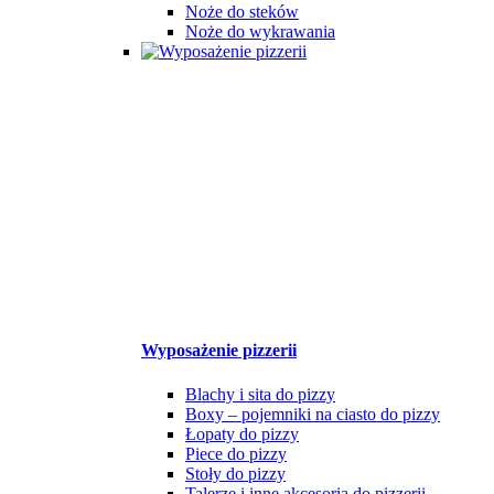
Noże do steków
Noże do wykrawania
Wyposażenie pizzerii
Blachy i sita do pizzy
Boxy – pojemniki na ciasto do pizzy
Łopaty do pizzy
Piece do pizzy
Stoły do pizzy
Talerze i inne akcesoria do pizzerii