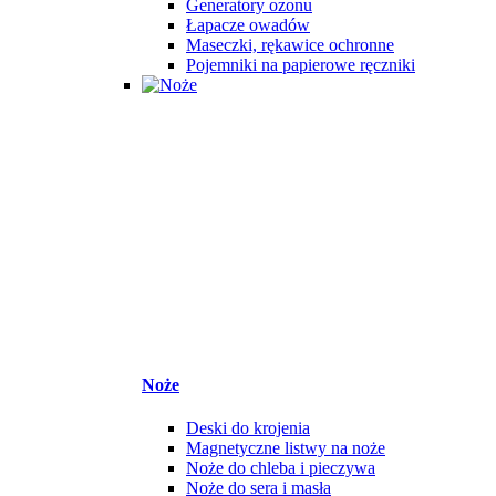
Generatory ozonu
Łapacze owadów
Maseczki, rękawice ochronne
Pojemniki na papierowe ręczniki
Noże
Deski do krojenia
Magnetyczne listwy na noże
Noże do chleba i pieczywa
Noże do sera i masła