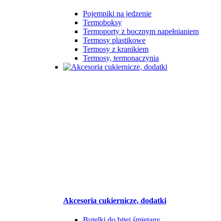
Pojemniki na jedzenie
Termoboksy
Termoporty z bocznym napełnianiem
Termosy plastikowe
Termosy z kranikiem
Termosy, termonaczynia
Akcesoria cukiernicze, dodatki
Butelki do bitej śmietany