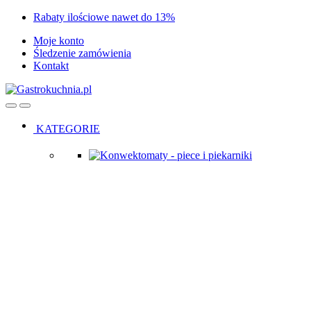
Skip
Skip
Rabaty ilościowe nawet do 13%
to
to
Moje konto
navigation
content
Śledzenie zamówienia
Kontakt
Open
Close
KATEGORIE