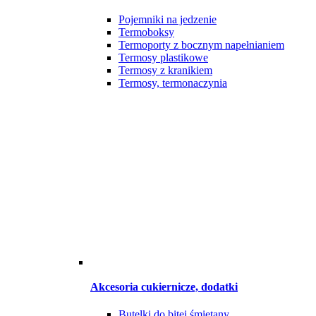
Pojemniki na jedzenie
Termoboksy
Termoporty z bocznym napełnianiem
Termosy plastikowe
Termosy z kranikiem
Termosy, termonaczynia
Akcesoria cukiernicze, dodatki
Butelki do bitej śmietany