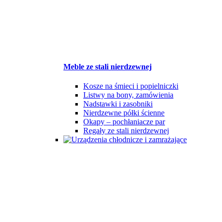
Meble ze stali nierdzewnej
Kosze na śmieci i popielniczki
Listwy na bony, zamówienia
Nadstawki i zasobniki
Nierdzewne półki ścienne
Okapy – pochłaniacze par
Regały ze stali nierdzewnej