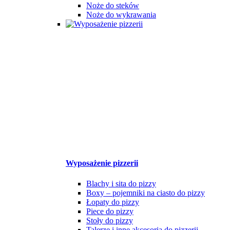
Noże do steków
Noże do wykrawania
Wyposażenie pizzerii
Blachy i sita do pizzy
Boxy – pojemniki na ciasto do pizzy
Łopaty do pizzy
Piece do pizzy
Stoły do pizzy
Talerze i inne akcesoria do pizzerii