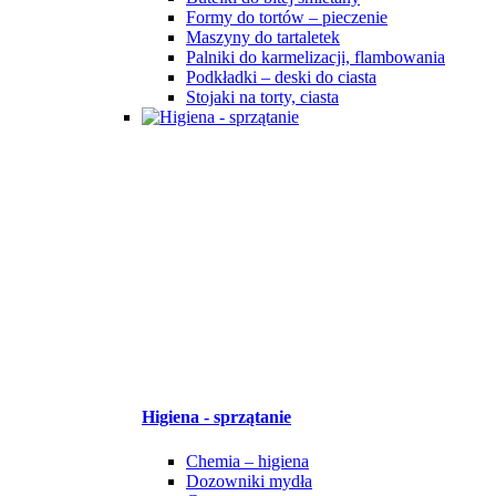
Formy do tortów – pieczenie
Maszyny do tartaletek
Palniki do karmelizacji, flambowania
Podkładki – deski do ciasta
Stojaki na torty, ciasta
Higiena - sprzątanie
Chemia – higiena
Dozowniki mydła