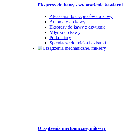
Ekspresy do kawy - wyposażenie kawiarni
Akcesoria do ekspresów do kawy
Automaty do kawy
Ekspresy do kawy z dźwignią
Młynki do kawy
Perkolatory
Spieniacze do mleka i dzbanki
Urządzenia mechaniczne, miksery