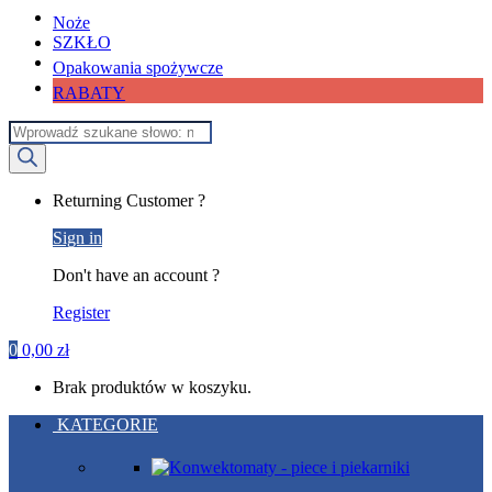
Noże
SZKŁO
Opakowania spożywcze
RABATY
Wyszukiwarka
produktów
My
Returning Customer ?
Account
Sign in
Don't have an account ?
Register
0
0,00
zł
Brak produktów w koszyku.
KATEGORIE