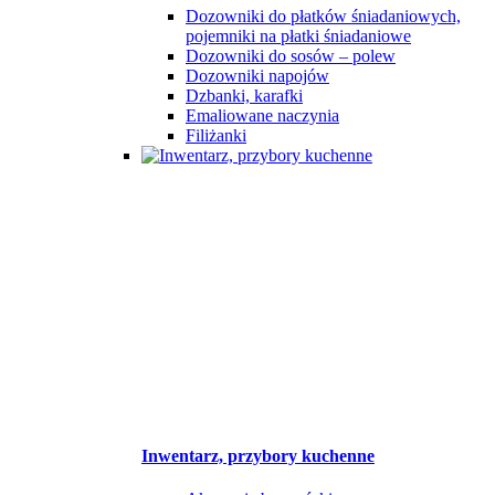
Dozowniki do płatków śniadaniowych,
pojemniki na płatki śniadaniowe
Dozowniki do sosów – polew
Dozowniki napojów
Dzbanki, karafki
Emaliowane naczynia
Filiżanki
Inwentarz, przybory kuchenne