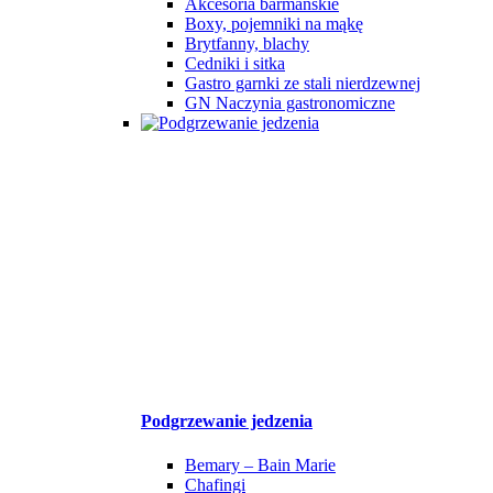
Akcesoria barmańskie
Boxy, pojemniki na mąkę
Brytfanny, blachy
Cedniki i sitka
Gastro garnki ze stali nierdzewnej
GN Naczynia gastronomiczne
Podgrzewanie jedzenia
Bemary – Bain Marie
Chafingi