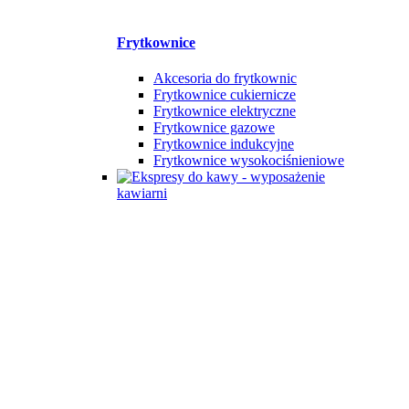
Frytkownice
Akcesoria do frytkownic
Frytkownice cukiernicze
Frytkownice elektryczne
Frytkownice gazowe
Frytkownice indukcyjne
Frytkownice wysokociśnieniowe