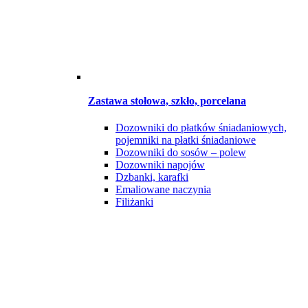
Zastawa stołowa, szkło, porcelana
Dozowniki do płatków śniadaniowych,
pojemniki na płatki śniadaniowe
Dozowniki do sosów – polew
Dozowniki napojów
Dzbanki, karafki
Emaliowane naczynia
Filiżanki