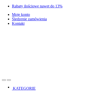
Skip
Skip
Rabaty ilościowe nawet do 13%
to
to
Moje konto
navigation
content
Śledzenie zamówienia
Kontakt
Open
Close
KATEGORIE