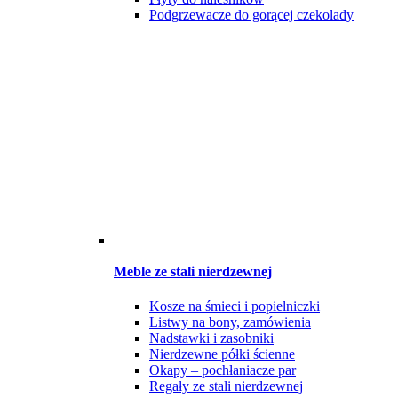
Podgrzewacze do gorącej czekolady
Meble ze stali nierdzewnej
Kosze na śmieci i popielniczki
Listwy na bony, zamówienia
Nadstawki i zasobniki
Nierdzewne półki ścienne
Okapy – pochłaniacze par
Regały ze stali nierdzewnej