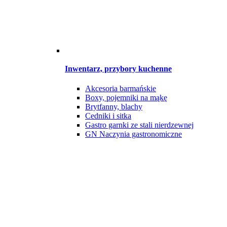
Inwentarz, przybory kuchenne
Akcesoria barmańskie
Boxy, pojemniki na mąkę
Brytfanny, blachy
Cedniki i sitka
Gastro garnki ze stali nierdzewnej
GN Naczynia gastronomiczne