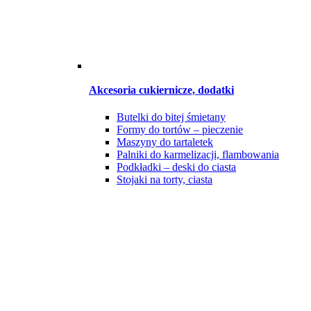
Akcesoria cukiernicze, dodatki
Butelki do bitej śmietany
Formy do tortów – pieczenie
Maszyny do tartaletek
Palniki do karmelizacji, flambowania
Podkładki – deski do ciasta
Stojaki na torty, ciasta