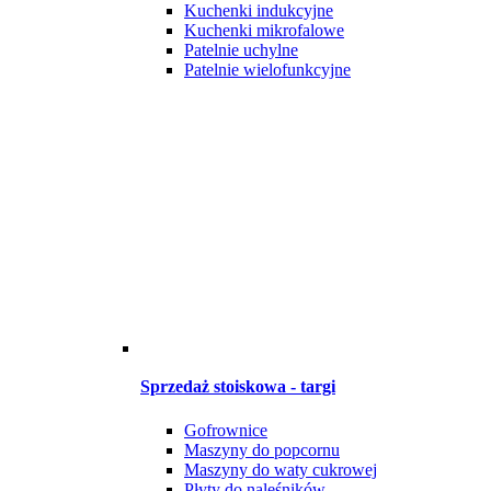
Kuchenki indukcyjne
Kuchenki mikrofalowe
Patelnie uchylne
Patelnie wielofunkcyjne
Sprzedaż stoiskowa - targi
Gofrownice
Maszyny do popcornu
Maszyny do waty cukrowej
Płyty do naleśników