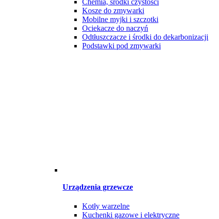
Chemia, środki czystości
Kosze do zmywarki
Mobilne myjki i szczotki
Ociekacze do naczyń
Odtłuszczacze i środki do dekarbonizacji
Podstawki pod zmywarki
Urządzenia grzewcze
Kotły warzelne
Kuchenki gazowe i elektryczne