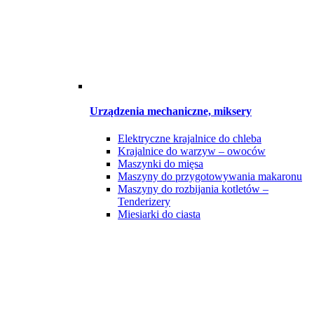
Urządzenia mechaniczne, miksery
Elektryczne krajalnice do chleba
Krajalnice do warzyw – owoców
Maszynki do mięsa
Maszyny do przygotowywania makaronu
Maszyny do rozbijania kotletów –
Tenderizery
Miesiarki do ciasta