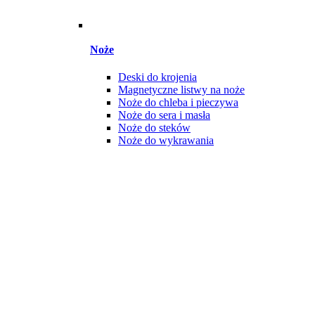
Noże
Deski do krojenia
Magnetyczne listwy na noże
Noże do chleba i pieczywa
Noże do sera i masła
Noże do steków
Noże do wykrawania