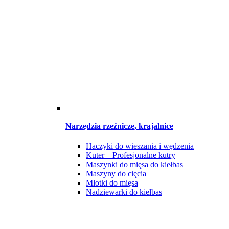
Narzędzia rzeźnicze, krajalnice
Haczyki do wieszania i wędzenia
Kuter – Profesjonalne kutry
Maszynki do mięsa do kiełbas
Maszyny do cięcia
Młotki do mięsa
Nadziewarki do kiełbas