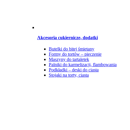
Akcesoria cukiernicze, dodatki
Butelki do bitej śmietany
Formy do tortów – pieczenie
Maszyny do tartaletek
Palniki do karmelizacji, flambowania
Podkładki – deski do ciasta
Stojaki na torty, ciasta