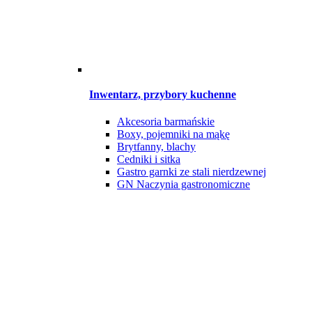
Inwentarz, przybory kuchenne
Akcesoria barmańskie
Boxy, pojemniki na mąkę
Brytfanny, blachy
Cedniki i sitka
Gastro garnki ze stali nierdzewnej
GN Naczynia gastronomiczne