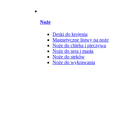
Noże
Deski do krojenia
Magnetyczne listwy na noże
Noże do chleba i pieczywa
Noże do sera i masła
Noże do steków
Noże do wykrawania