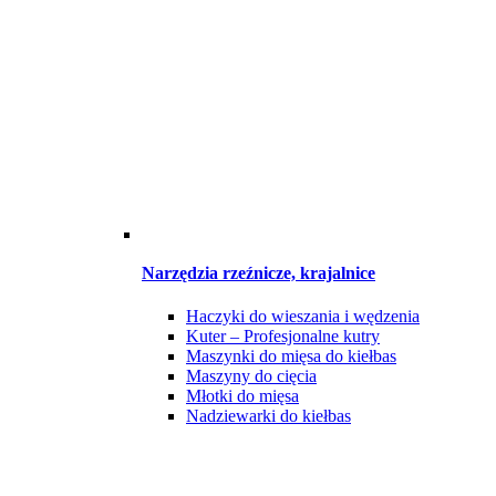
Narzędzia rzeźnicze, krajalnice
Haczyki do wieszania i wędzenia
Kuter – Profesjonalne kutry
Maszynki do mięsa do kiełbas
Maszyny do cięcia
Młotki do mięsa
Nadziewarki do kiełbas