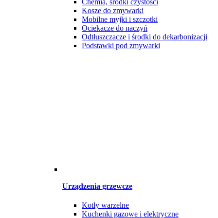
Chemia, środki czystości
Kosze do zmywarki
Mobilne myjki i szczotki
Ociekacze do naczyń
Odtłuszczacze i środki do dekarbonizacji
Podstawki pod zmywarki
Urządzenia grzewcze
Kotły warzelne
Kuchenki gazowe i elektryczne