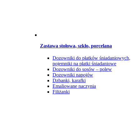
Zastawa stołowa, szkło, porcelana
Dozowniki do płatków śniadaniowych,
pojemniki na płatki śniadaniowe
Dozowniki do sosów – polew
Dozowniki napojów
Dzbanki, karafki
Emaliowane naczynia
Filiżanki