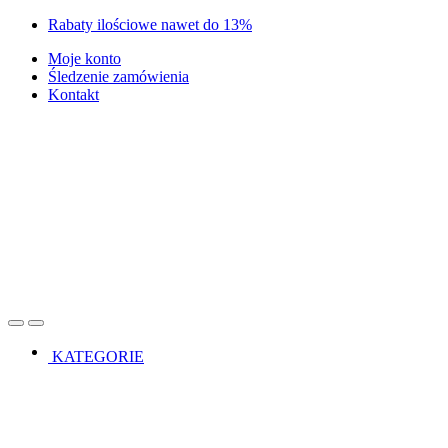
Skip
Skip
Rabaty ilościowe nawet do 13%
to
to
Moje konto
navigation
content
Śledzenie zamówienia
Kontakt
Open
Close
KATEGORIE