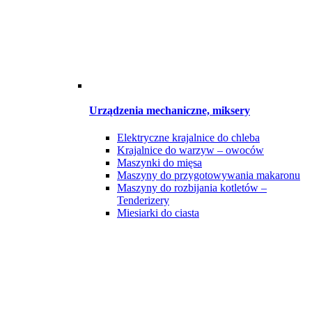
Urządzenia mechaniczne, miksery
Elektryczne krajalnice do chleba
Krajalnice do warzyw – owoców
Maszynki do mięsa
Maszyny do przygotowywania makaronu
Maszyny do rozbijania kotletów –
Tenderizery
Miesiarki do ciasta