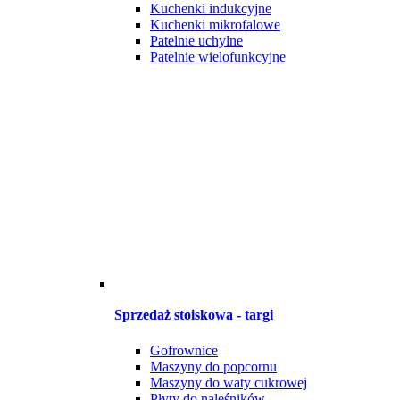
Kuchenki indukcyjne
Kuchenki mikrofalowe
Patelnie uchylne
Patelnie wielofunkcyjne
Sprzedaż stoiskowa - targi
Gofrownice
Maszyny do popcornu
Maszyny do waty cukrowej
Płyty do naleśników