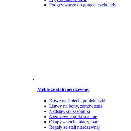
Podgrzewacze do gorącej czekolady
Meble ze stali nierdzewnej
Kosze na śmieci i popielniczki
Listwy na bony, zamówienia
Nadstawki i zasobniki
Nierdzewne półki ścienne
Okapy – pochłaniacze par
Regały ze stali nierdzewnej