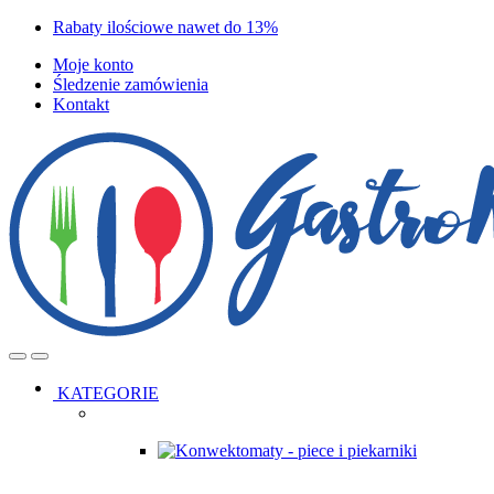
Skip
Skip
Rabaty ilościowe nawet do 13%
to
to
Moje konto
navigation
content
Śledzenie zamówienia
Kontakt
Open
Close
KATEGORIE