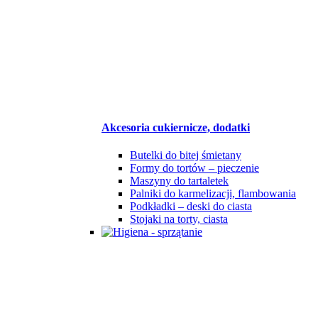
Akcesoria cukiernicze, dodatki
Butelki do bitej śmietany
Formy do tortów – pieczenie
Maszyny do tartaletek
Palniki do karmelizacji, flambowania
Podkładki – deski do ciasta
Stojaki na torty, ciasta