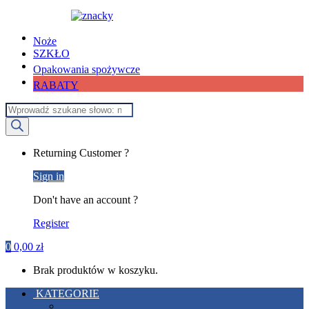
Noże
SZKŁO
Opakowania spożywcze
RABATY
Wyszukiwarka
produktów
My
Returning Customer ?
Account
Sign in
Don't have an account ?
Register
0
0,00
zł
Brak produktów w koszyku.
KATEGORIE