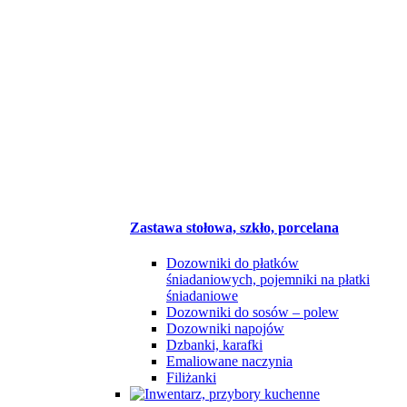
Zastawa stołowa, szkło, porcelana
Dozowniki do płatków
śniadaniowych, pojemniki na płatki
śniadaniowe
Dozowniki do sosów – polew
Dozowniki napojów
Dzbanki, karafki
Emaliowane naczynia
Filiżanki