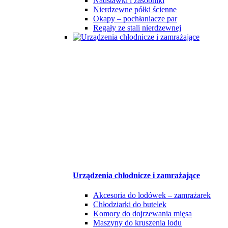
Nadstawki i zasobniki
Nierdzewne półki ścienne
Okapy – pochłaniacze par
Regały ze stali nierdzewnej
Urządzenia chłodnicze i zamrażające
Akcesoria do lodówek – zamrażarek
Chłodziarki do butelek
Komory do dojrzewania mięsa
Maszyny do kruszenia lodu