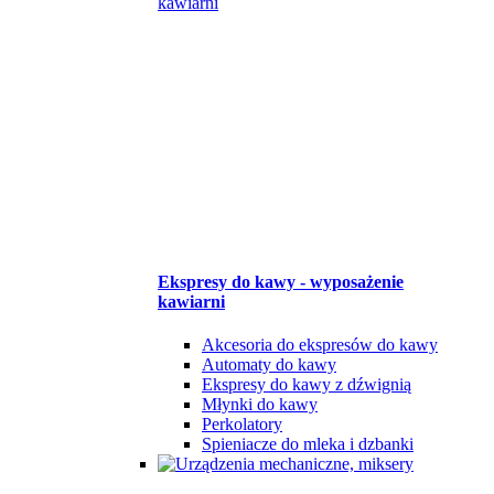
Ekspresy do kawy - wyposażenie
kawiarni
Akcesoria do ekspresów do kawy
Automaty do kawy
Ekspresy do kawy z dźwignią
Młynki do kawy
Perkolatory
Spieniacze do mleka i dzbanki