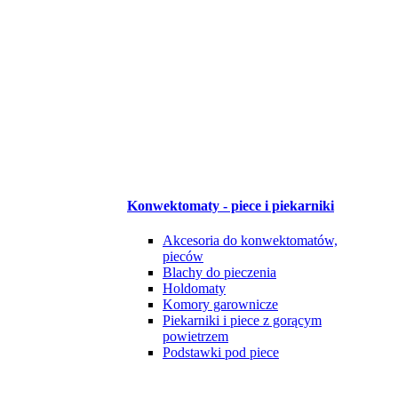
Konwektomaty - piece i piekarniki
Akcesoria do konwektomatów,
pieców
Blachy do pieczenia
Holdomaty
Komory garownicze
Piekarniki i piece z gorącym
powietrzem
Podstawki pod piece