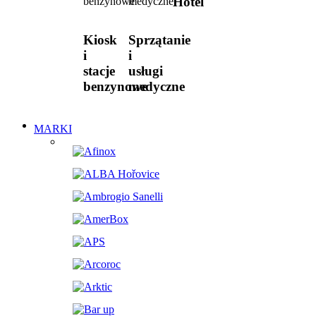
Hotel
Kiosk
Sprzątanie
i
i
stacje
usługi
benzynowe
medyczne
MARKI