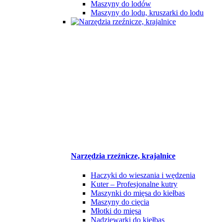
Maszyny do lodów
Maszyny do lodu, kruszarki do lodu
Narzędzia rzeźnicze, krajalnice
Haczyki do wieszania i wędzenia
Kuter – Profesjonalne kutry
Maszynki do mięsa do kiełbas
Maszyny do cięcia
Młotki do mięsa
Nadziewarki do kiełbas