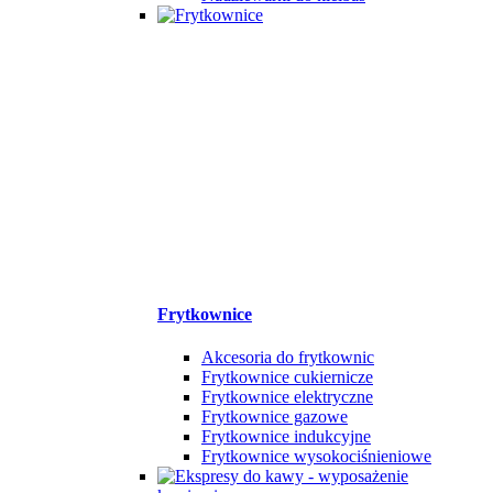
Frytkownice
Akcesoria do frytkownic
Frytkownice cukiernicze
Frytkownice elektryczne
Frytkownice gazowe
Frytkownice indukcyjne
Frytkownice wysokociśnieniowe