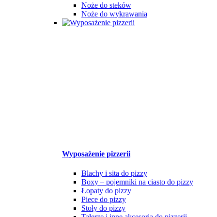
Noże do steków
Noże do wykrawania
Wyposażenie pizzerii
Blachy i sita do pizzy
Boxy – pojemniki na ciasto do pizzy
Łopaty do pizzy
Piece do pizzy
Stoły do pizzy
Talerze i inne akcesoria do pizzerii