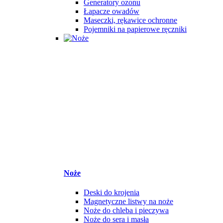
Generatory ozonu
Łapacze owadów
Maseczki, rękawice ochronne
Pojemniki na papierowe ręczniki
Noże
Deski do krojenia
Magnetyczne listwy na noże
Noże do chleba i pieczywa
Noże do sera i masła