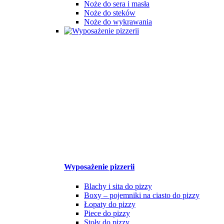
Noże do sera i masła
Noże do steków
Noże do wykrawania
Wyposażenie pizzerii
Blachy i sita do pizzy
Boxy – pojemniki na ciasto do pizzy
Łopaty do pizzy
Piece do pizzy
Stoły do pizzy