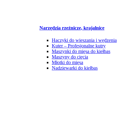
Narzędzia rzeźnicze, krajalnice
Haczyki do wieszania i wędzenia
Kuter – Profesjonalne kutry
Maszynki do mięsa do kiełbas
Maszyny do cięcia
Młotki do mięsa
Nadziewarki do kiełbas