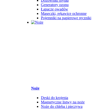
Dozowniki mydła
Generatory ozonu
Łapacze owadów
Maseczki, rękawice ochronne
Pojemniki na papierowe ręczniki
Noże
Deski do krojenia
Magnetyczne listwy na noże
Noże do chleba i pieczywa