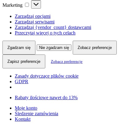
Marketing
Marketing
Zarządzaj opcjami
Zarządzaj serwisami
Zarządzaj {vendor_count} dostawcami
Przeczytaj więcej o tych celach
Zgadzam się
Nie zgadzam się
Zobacz preferencje
Zapisz preferencje
Zobacz preferencje
Zasady dotyczące plików cookie
GDPR
Skip
Skip
Rabaty ilościowe nawet do 13%
to
to
Moje konto
navigation
content
Śledzenie zamówienia
Kontakt