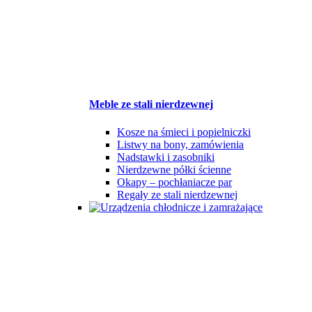
Meble ze stali nierdzewnej
Kosze na śmieci i popielniczki
Listwy na bony, zamówienia
Nadstawki i zasobniki
Nierdzewne półki ścienne
Okapy – pochłaniacze par
Regały ze stali nierdzewnej