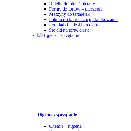
Butelki do bitej śmietany
Formy do tortów – pieczenie
Maszyny do tartaletek
Palniki do karmelizacji, flambowania
Podkładki – deski do ciasta
Stojaki na torty, ciasta
Higiena - sprzątanie
Chemia – higiena