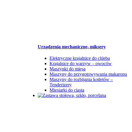
Urządzenia mechaniczne, miksery
Elektryczne krajalnice do chleba
Krajalnice do warzyw – owoców
Maszynki do mięsa
Maszyny do przygotowywania makaronu
Maszyny do rozbijania kotletów –
Tenderizery
Miesiarki do ciasta