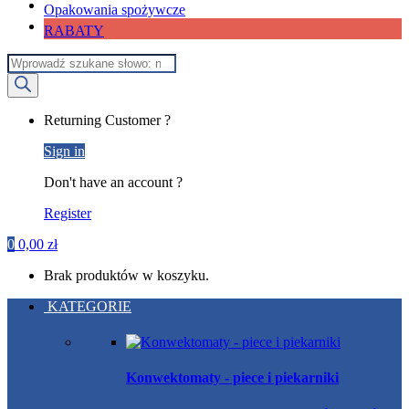
Opakowania spożywcze
RABATY
Wyszukiwarka
produktów
My
Returning Customer ?
Account
Sign in
Don't have an account ?
Register
0
0,00
zł
Brak produktów w koszyku.
KATEGORIE
Konwektomaty - piece i piekarniki