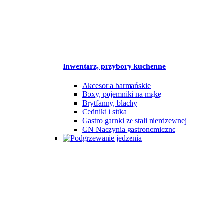
Inwentarz, przybory kuchenne
Akcesoria barmańskie
Boxy, pojemniki na mąkę
Brytfanny, blachy
Cedniki i sitka
Gastro garnki ze stali nierdzewnej
GN Naczynia gastronomiczne