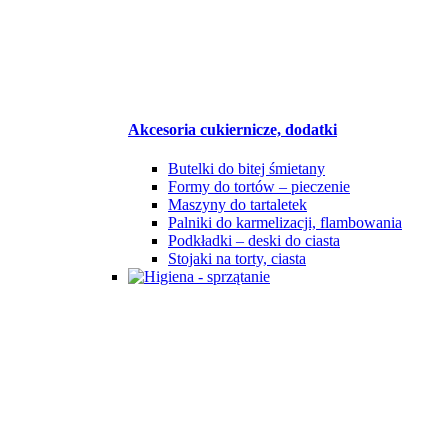
Akcesoria cukiernicze, dodatki
Butelki do bitej śmietany
Formy do tortów – pieczenie
Maszyny do tartaletek
Palniki do karmelizacji, flambowania
Podkładki – deski do ciasta
Stojaki na torty, ciasta