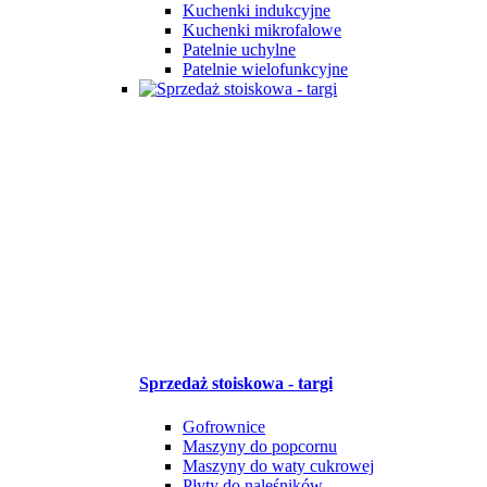
Kuchenki indukcyjne
Kuchenki mikrofalowe
Patelnie uchylne
Patelnie wielofunkcyjne
Sprzedaż stoiskowa - targi
Gofrownice
Maszyny do popcornu
Maszyny do waty cukrowej
Płyty do naleśników