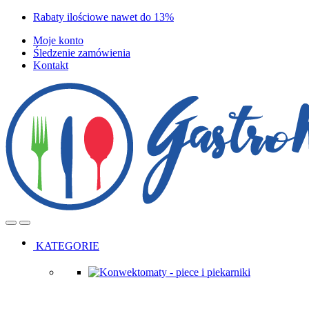
Skip
Skip
Rabaty ilościowe nawet do 13%
to
to
Moje konto
navigation
content
Śledzenie zamówienia
Kontakt
Open
Close
KATEGORIE