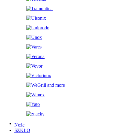
Noże
SZKŁO