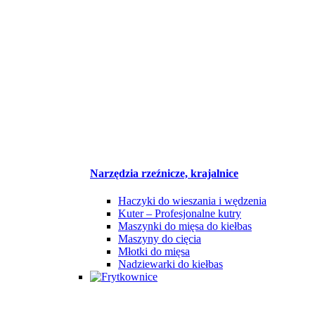
Narzędzia rzeźnicze, krajalnice
Haczyki do wieszania i wędzenia
Kuter – Profesjonalne kutry
Maszynki do mięsa do kiełbas
Maszyny do cięcia
Młotki do mięsa
Nadziewarki do kiełbas