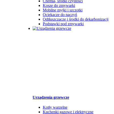
Chemia, środki czystości
Kosze do zmywarki
Mobilne myjki i szczotki
Ociekacze do naczyń
Odtłuszczacze i środki do dekarbonizacji
Podstawki pod zmywarki
Urządzenia grzewcze
Kotły warzelne
Kuchenki gazowe i elektryczne