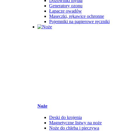
Dozowniki mydła
Generatory ozonu
Łapacze owadów
Maseczki, rękawice ochronne
Pojemniki na papierowe ręczniki
Noże
Deski do krojenia
Magnetyczne listwy na noże
Noże do chleba i pieczywa