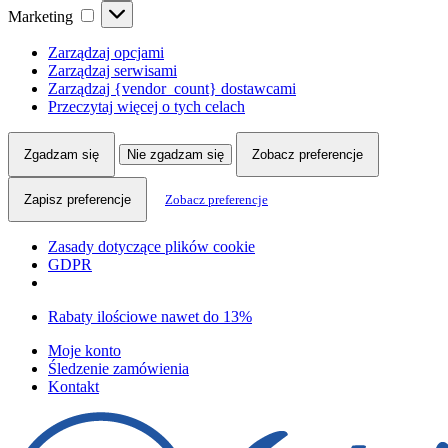
Marketing
Marketing
Zarządzaj opcjami
Zarządzaj serwisami
Zarządzaj {vendor_count} dostawcami
Przeczytaj więcej o tych celach
Zgadzam się
Nie zgadzam się
Zobacz preferencje
Zapisz preferencje
Zobacz preferencje
Zasady dotyczące plików cookie
GDPR
Skip
Skip
Rabaty ilościowe nawet do 13%
to
to
Moje konto
navigation
content
Śledzenie zamówienia
Kontakt