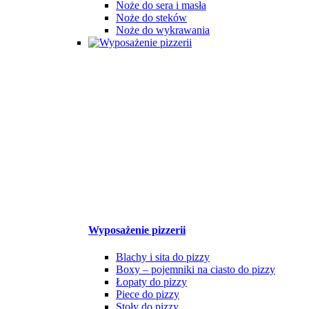
Noże do sera i masła
Noże do steków
Noże do wykrawania
Wyposażenie pizzerii
Blachy i sita do pizzy
Boxy – pojemniki na ciasto do pizzy
Łopaty do pizzy
Piece do pizzy
Stoły do pizzy