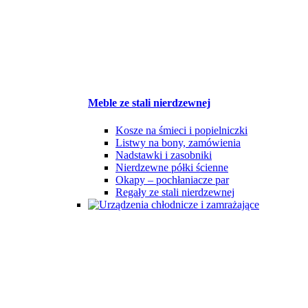
Meble ze stali nierdzewnej
Kosze na śmieci i popielniczki
Listwy na bony, zamówienia
Nadstawki i zasobniki
Nierdzewne półki ścienne
Okapy – pochłaniacze par
Regały ze stali nierdzewnej