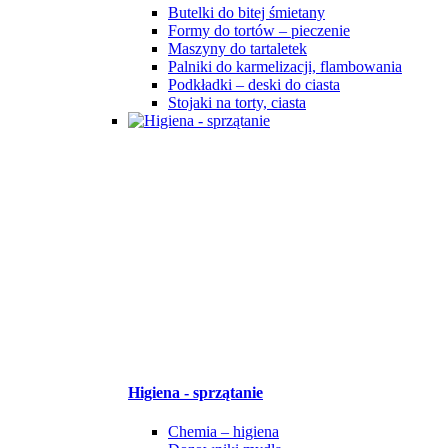
Butelki do bitej śmietany
Formy do tortów – pieczenie
Maszyny do tartaletek
Palniki do karmelizacji, flambowania
Podkładki – deski do ciasta
Stojaki na torty, ciasta
Higiena - sprzątanie
Chemia – higiena