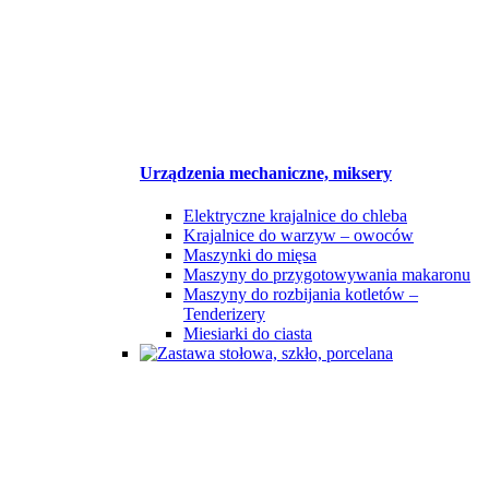
Urządzenia mechaniczne, miksery
Elektryczne krajalnice do chleba
Krajalnice do warzyw – owoców
Maszynki do mięsa
Maszyny do przygotowywania makaronu
Maszyny do rozbijania kotletów –
Tenderizery
Miesiarki do ciasta