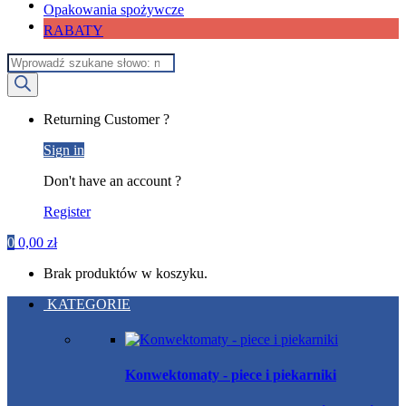
Opakowania spożywcze
RABATY
Wyszukiwarka
produktów
My
Returning Customer ?
Account
Sign in
Don't have an account ?
Register
0
0,00
zł
Brak produktów w koszyku.
KATEGORIE
Konwektomaty - piece i piekarniki