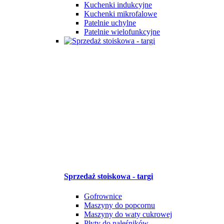
Kuchenki indukcyjne
Kuchenki mikrofalowe
Patelnie uchylne
Patelnie wielofunkcyjne
Sprzedaż stoiskowa - targi
Gofrownice
Maszyny do popcornu
Maszyny do waty cukrowej
Płyty do naleśników