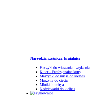
Narzędzia rzeźnicze, krajalnice
Haczyki do wieszania i wędzenia
Kuter – Profesjonalne kutry
Maszynki do mięsa do kiełbas
Maszyny do cięcia
Młotki do mięsa
Nadziewarki do kiełbas