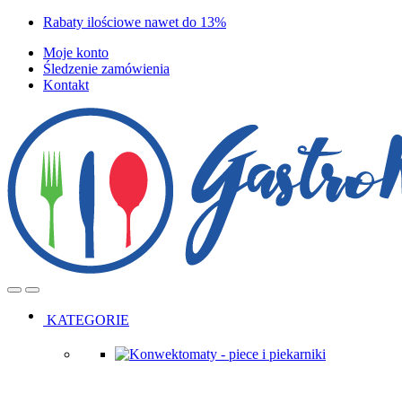
Skip
Skip
Rabaty ilościowe nawet do 13%
to
to
Moje konto
navigation
content
Śledzenie zamówienia
Kontakt
Open
Close
KATEGORIE