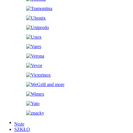
Noże
SZKŁO