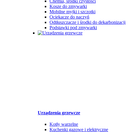
Chemia, środki czystości
Kosze do zmywarki
Mobilne myjki i szczotki
Ociekacze do naczyń
Odtłuszczacze i środki do dekarbonizacji
Podstawki pod zmywarki
Urządzenia grzewcze
Kotły warzelne
Kuchenki gazowe i elektryczne