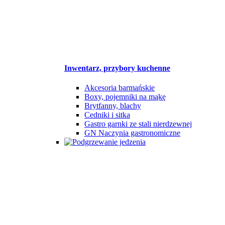
Inwentarz, przybory kuchenne
Akcesoria barmańskie
Boxy, pojemniki na mąkę
Brytfanny, blachy
Cedniki i sitka
Gastro garnki ze stali nierdzewnej
GN Naczynia gastronomiczne