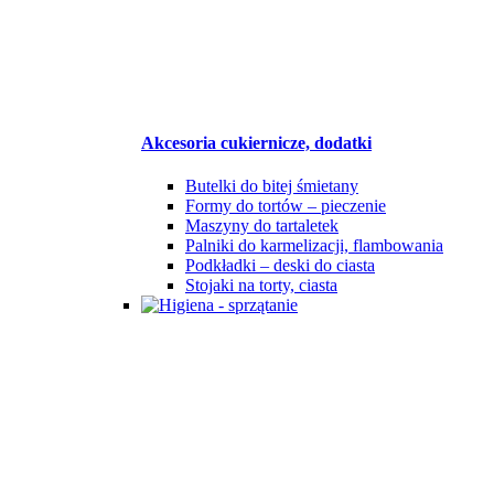
Akcesoria cukiernicze, dodatki
Butelki do bitej śmietany
Formy do tortów – pieczenie
Maszyny do tartaletek
Palniki do karmelizacji, flambowania
Podkładki – deski do ciasta
Stojaki na torty, ciasta