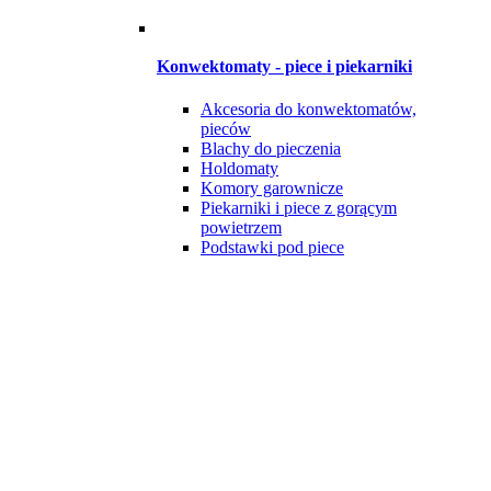
Konwektomaty - piece i piekarniki
Akcesoria do konwektomatów,
pieców
Blachy do pieczenia
Holdomaty
Komory garownicze
Piekarniki i piece z gorącym
powietrzem
Podstawki pod piece