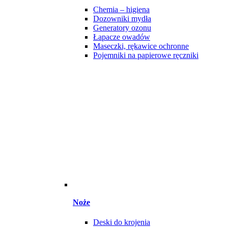
Chemia – higiena
Dozowniki mydła
Generatory ozonu
Łapacze owadów
Maseczki, rękawice ochronne
Pojemniki na papierowe ręczniki
Noże
Deski do krojenia