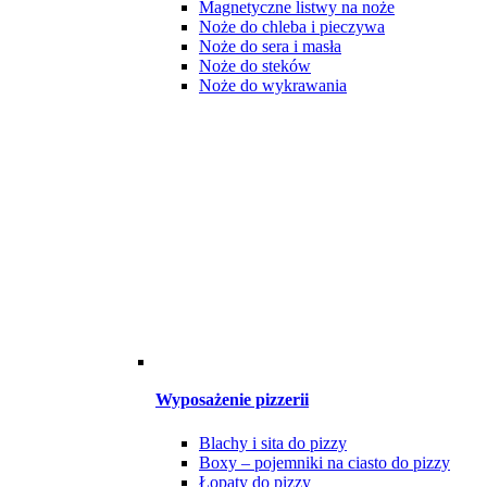
Magnetyczne listwy na noże
Noże do chleba i pieczywa
Noże do sera i masła
Noże do steków
Noże do wykrawania
Wyposażenie pizzerii
Blachy i sita do pizzy
Boxy – pojemniki na ciasto do pizzy
Łopaty do pizzy