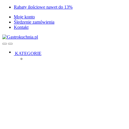
Skip
Skip
Rabaty ilościowe nawet do 13%
to
to
Moje konto
navigation
content
Śledzenie zamówienia
Kontakt
Open
Close
KATEGORIE