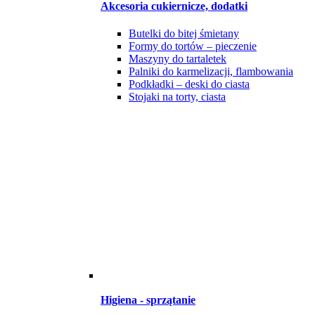
Akcesoria cukiernicze, dodatki
Butelki do bitej śmietany
Formy do tortów – pieczenie
Maszyny do tartaletek
Palniki do karmelizacji, flambowania
Podkładki – deski do ciasta
Stojaki na torty, ciasta
Higiena - sprzątanie