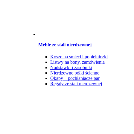
Meble ze stali nierdzewnej
Kosze na śmieci i popielniczki
Listwy na bony, zamówienia
Nadstawki i zasobniki
Nierdzewne półki ścienne
Okapy – pochłaniacze par
Regały ze stali nierdzewnej