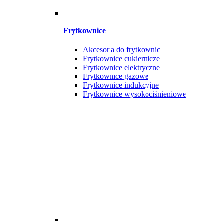
Frytkownice
Akcesoria do frytkownic
Frytkownice cukiernicze
Frytkownice elektryczne
Frytkownice gazowe
Frytkownice indukcyjne
Frytkownice wysokociśnieniowe