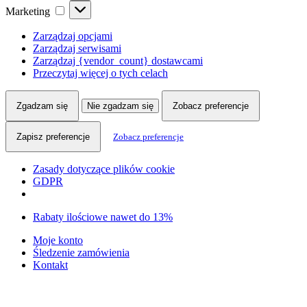
Marketing
Marketing
Zarządzaj opcjami
Zarządzaj serwisami
Zarządzaj {vendor_count} dostawcami
Przeczytaj więcej o tych celach
Zgadzam się
Nie zgadzam się
Zobacz preferencje
Zapisz preferencje
Zobacz preferencje
Zasady dotyczące plików cookie
GDPR
Skip
Skip
Rabaty ilościowe nawet do 13%
to
to
Moje konto
navigation
content
Śledzenie zamówienia
Kontakt