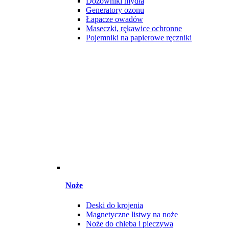
Dozowniki mydła
Generatory ozonu
Łapacze owadów
Maseczki, rękawice ochronne
Pojemniki na papierowe ręczniki
Noże
Deski do krojenia
Magnetyczne listwy na noże
Noże do chleba i pieczywa