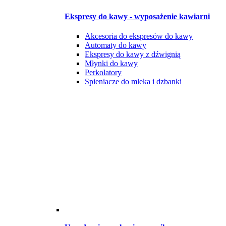
Ekspresy do kawy - wyposażenie kawiarni
Akcesoria do ekspresów do kawy
Automaty do kawy
Ekspresy do kawy z dźwignią
Młynki do kawy
Perkolatory
Spieniacze do mleka i dzbanki