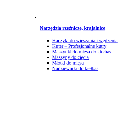
Narzędzia rzeźnicze, krajalnice
Haczyki do wieszania i wędzenia
Kuter – Profesjonalne kutry
Maszynki do mięsa do kiełbas
Maszyny do cięcia
Młotki do mięsa
Nadziewarki do kiełbas