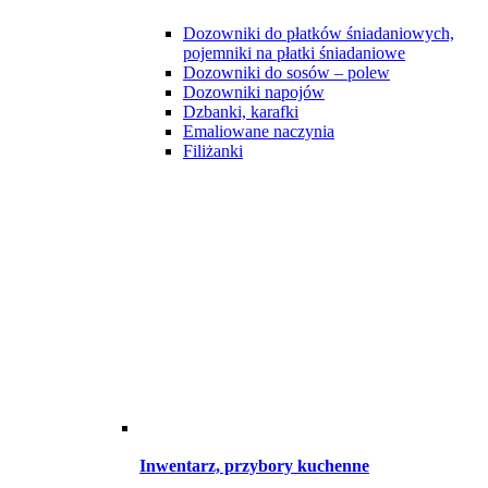
Dozowniki do płatków śniadaniowych,
pojemniki na płatki śniadaniowe
Dozowniki do sosów – polew
Dozowniki napojów
Dzbanki, karafki
Emaliowane naczynia
Filiżanki
Inwentarz, przybory kuchenne