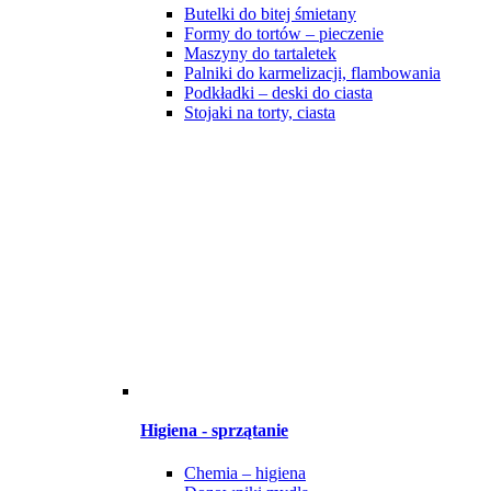
Butelki do bitej śmietany
Formy do tortów – pieczenie
Maszyny do tartaletek
Palniki do karmelizacji, flambowania
Podkładki – deski do ciasta
Stojaki na torty, ciasta
Higiena - sprzątanie
Chemia – higiena