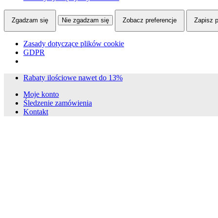
Zgadzam się
Nie zgadzam się
Zobacz preferencje
Zapisz p
Zasady dotyczące plików cookie
GDPR
Skip
Skip
Rabaty ilościowe nawet do 13%
to
to
Moje konto
navigation
content
Śledzenie zamówienia
Kontakt