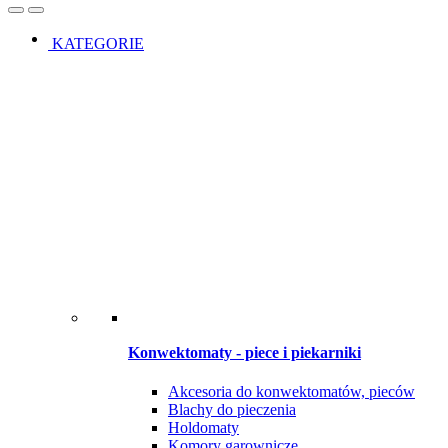
Open
Close
KATEGORIE
Konwektomaty - piece i piekarniki
Akcesoria do konwektomatów, pieców
Blachy do pieczenia
Holdomaty
Komory garownicze