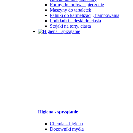
Formy do tortów – pieczenie
Maszyny do tartaletek
Palniki do karmelizacji, flambowania
Podkładki – deski do ciasta
Stojaki na torty, ciasta
Higiena - sprzątanie
Chemia – higiena
Dozowniki mydła