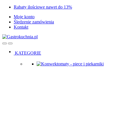
Skip
Skip
Rabaty ilościowe nawet do 13%
to
to
Moje konto
navigation
content
Śledzenie zamówienia
Kontakt
Open
Close
KATEGORIE