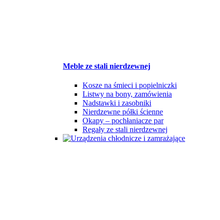
Meble ze stali nierdzewnej
Kosze na śmieci i popielniczki
Listwy na bony, zamówienia
Nadstawki i zasobniki
Nierdzewne półki ścienne
Okapy – pochłaniacze par
Regały ze stali nierdzewnej