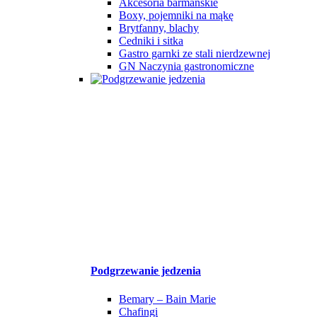
Akcesoria barmańskie
Boxy, pojemniki na mąkę
Brytfanny, blachy
Cedniki i sitka
Gastro garnki ze stali nierdzewnej
GN Naczynia gastronomiczne
Podgrzewanie jedzenia
Bemary – Bain Marie
Chafingi