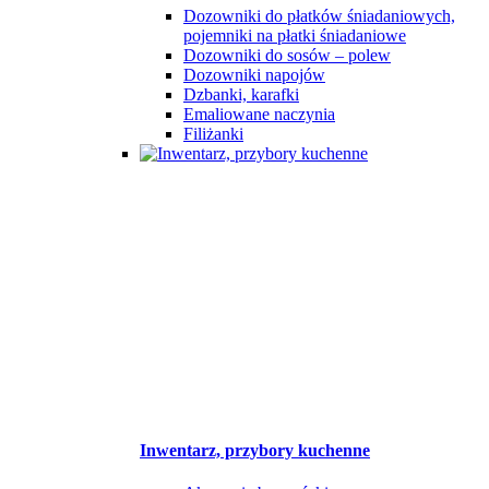
Dozowniki do płatków śniadaniowych,
pojemniki na płatki śniadaniowe
Dozowniki do sosów – polew
Dozowniki napojów
Dzbanki, karafki
Emaliowane naczynia
Filiżanki
Inwentarz, przybory kuchenne