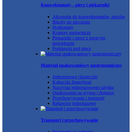
Konwektomaty - piece i piekarniki
Akcesoria do konwektomatów, pieców
Blachy do pieczenia
Holdomaty
Komory garownicze
Piekarniki i piece z gorącym
powietrzem
Podstawki pod piece
Materiał opakowaniowy gastronomiczny
Jednorazowe chusteczki
Kubeczki fingerfood
Naczynia jednorazowego użytku
Opakowania na wynos i dostawę
Przechowywanie i transport
Rękawice jednorazowe
Transport i przechowywanie
Pojemniki na jedzenie