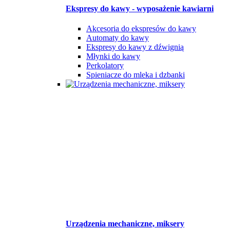
Ekspresy do kawy - wyposażenie kawiarni
Akcesoria do ekspresów do kawy
Automaty do kawy
Ekspresy do kawy z dźwignią
Młynki do kawy
Perkolatory
Spieniacze do mleka i dzbanki
Urządzenia mechaniczne, miksery