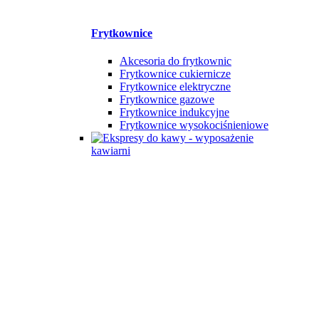
Frytkownice
Akcesoria do frytkownic
Frytkownice cukiernicze
Frytkownice elektryczne
Frytkownice gazowe
Frytkownice indukcyjne
Frytkownice wysokociśnieniowe