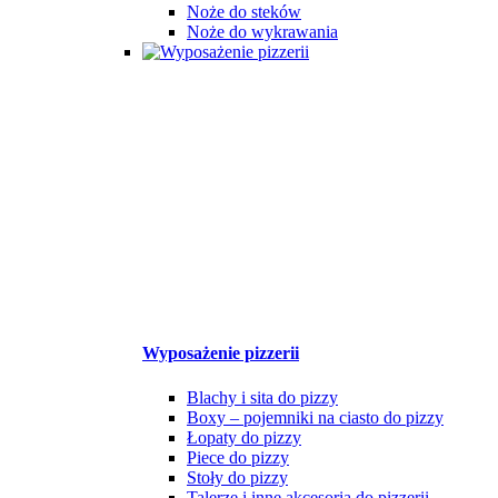
Noże do steków
Noże do wykrawania
Wyposażenie pizzerii
Blachy i sita do pizzy
Boxy – pojemniki na ciasto do pizzy
Łopaty do pizzy
Piece do pizzy
Stoły do pizzy
Talerze i inne akcesoria do pizzerii