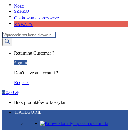
Noże
SZKŁO
Opakowania spożywcze
RABATY
Wyszukiwarka
produktów
My
Returning Customer ?
Account
Sign in
Don't have an account ?
Register
0
0,00
zł
Brak produktów w koszyku.
KATEGORIE