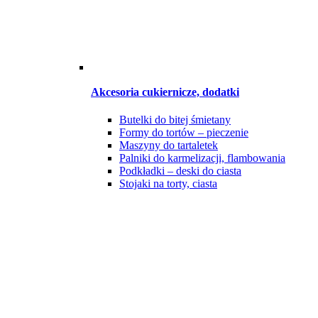
Akcesoria cukiernicze, dodatki
Butelki do bitej śmietany
Formy do tortów – pieczenie
Maszyny do tartaletek
Palniki do karmelizacji, flambowania
Podkładki – deski do ciasta
Stojaki na torty, ciasta