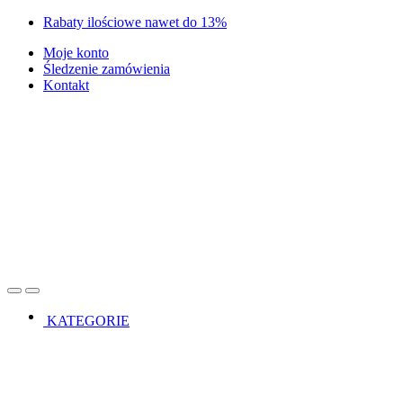
Skip
Skip
Rabaty ilościowe nawet do 13%
to
to
Moje konto
navigation
content
Śledzenie zamówienia
Kontakt
Open
Close
KATEGORIE