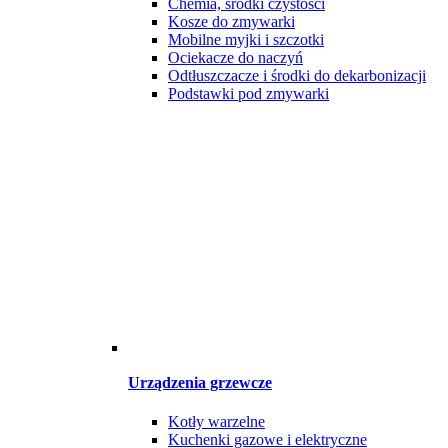
Chemia, środki czystości
Kosze do zmywarki
Mobilne myjki i szczotki
Ociekacze do naczyń
Odtłuszczacze i środki do dekarbonizacji
Podstawki pod zmywarki
Urządzenia grzewcze
Kotły warzelne
Kuchenki gazowe i elektryczne