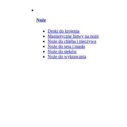
Noże
Deski do krojenia
Magnetyczne listwy na noże
Noże do chleba i pieczywa
Noże do sera i masła
Noże do steków
Noże do wykrawania