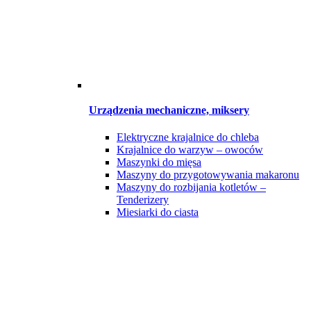
Urządzenia mechaniczne, miksery
Elektryczne krajalnice do chleba
Krajalnice do warzyw – owoców
Maszynki do mięsa
Maszyny do przygotowywania makaronu
Maszyny do rozbijania kotletów –
Tenderizery
Miesiarki do ciasta