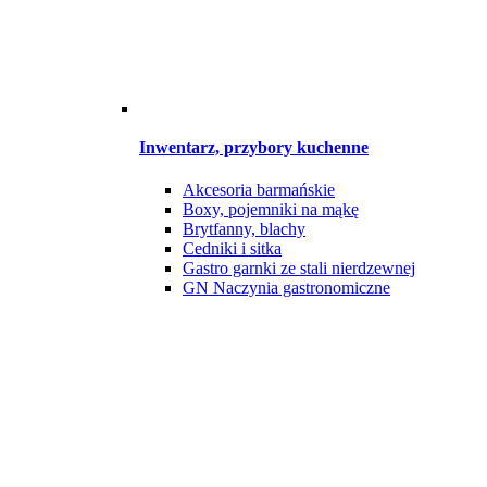
Inwentarz, przybory kuchenne
Akcesoria barmańskie
Boxy, pojemniki na mąkę
Brytfanny, blachy
Cedniki i sitka
Gastro garnki ze stali nierdzewnej
GN Naczynia gastronomiczne