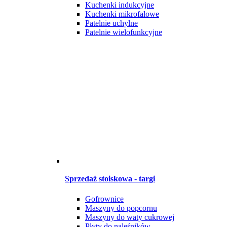
Kuchenki indukcyjne
Kuchenki mikrofalowe
Patelnie uchylne
Patelnie wielofunkcyjne
Sprzedaż stoiskowa - targi
Gofrownice
Maszyny do popcornu
Maszyny do waty cukrowej
Płyty do naleśników