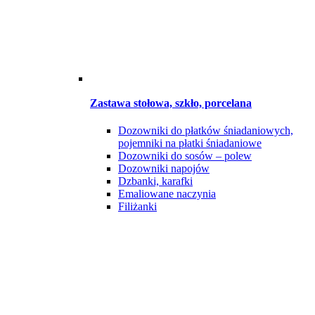
Zastawa stołowa, szkło, porcelana
Dozowniki do płatków śniadaniowych,
pojemniki na płatki śniadaniowe
Dozowniki do sosów – polew
Dozowniki napojów
Dzbanki, karafki
Emaliowane naczynia
Filiżanki