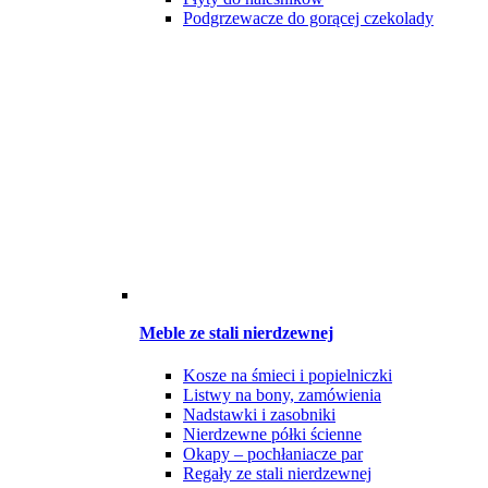
Podgrzewacze do gorącej czekolady
Meble ze stali nierdzewnej
Kosze na śmieci i popielniczki
Listwy na bony, zamówienia
Nadstawki i zasobniki
Nierdzewne półki ścienne
Okapy – pochłaniacze par
Regały ze stali nierdzewnej