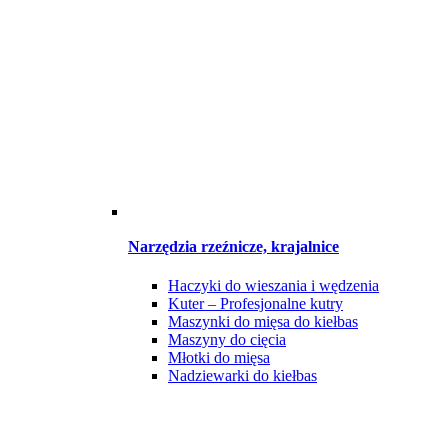
Narzędzia rzeźnicze, krajalnice
Haczyki do wieszania i wędzenia
Kuter – Profesjonalne kutry
Maszynki do mięsa do kiełbas
Maszyny do cięcia
Młotki do mięsa
Nadziewarki do kiełbas