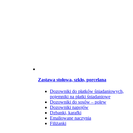
Zastawa stołowa, szkło, porcelana
Dozowniki do płatków śniadaniowych,
pojemniki na płatki śniadaniowe
Dozowniki do sosów – polew
Dozowniki napojów
Dzbanki, karafki
Emaliowane naczynia
Filiżanki