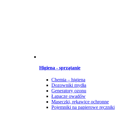
Higiena - sprzątanie
Chemia – higiena
Dozowniki mydła
Generatory ozonu
Łapacze owadów
Maseczki, rękawice ochronne
Pojemniki na papierowe ręczniki