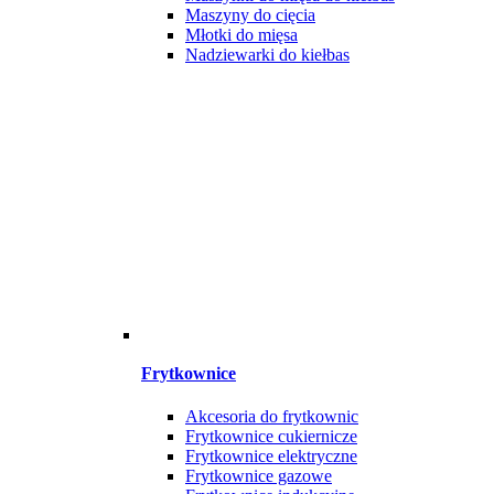
Maszyny do cięcia
Młotki do mięsa
Nadziewarki do kiełbas
Frytkownice
Akcesoria do frytkownic
Frytkownice cukiernicze
Frytkownice elektryczne
Frytkownice gazowe