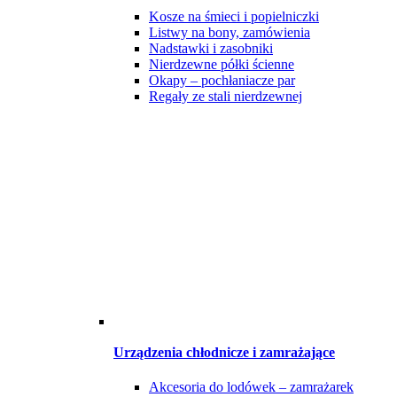
Kosze na śmieci i popielniczki
Listwy na bony, zamówienia
Nadstawki i zasobniki
Nierdzewne półki ścienne
Okapy – pochłaniacze par
Regały ze stali nierdzewnej
Urządzenia chłodnicze i zamrażające
Akcesoria do lodówek – zamrażarek