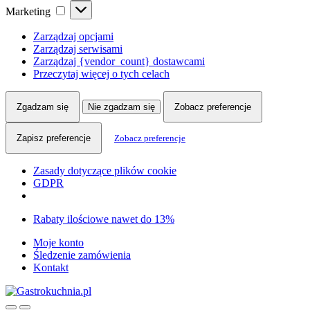
Marketing
Marketing
Zarządzaj opcjami
Zarządzaj serwisami
Zarządzaj {vendor_count} dostawcami
Przeczytaj więcej o tych celach
Zgadzam się
Nie zgadzam się
Zobacz preferencje
Zapisz preferencje
Zobacz preferencje
Zasady dotyczące plików cookie
GDPR
Skip
Skip
Rabaty ilościowe nawet do 13%
to
to
Moje konto
navigation
content
Śledzenie zamówienia
Kontakt