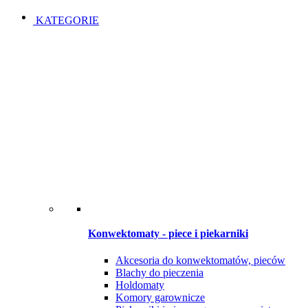
Open
Close
KATEGORIE
Konwektomaty - piece i piekarniki
Akcesoria do konwektomatów, pieców
Blachy do pieczenia
Holdomaty
Komory garownicze