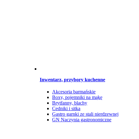
Inwentarz, przybory kuchenne
Akcesoria barmańskie
Boxy, pojemniki na mąkę
Brytfanny, blachy
Cedniki i sitka
Gastro garnki ze stali nierdzewnej
GN Naczynia gastronomiczne