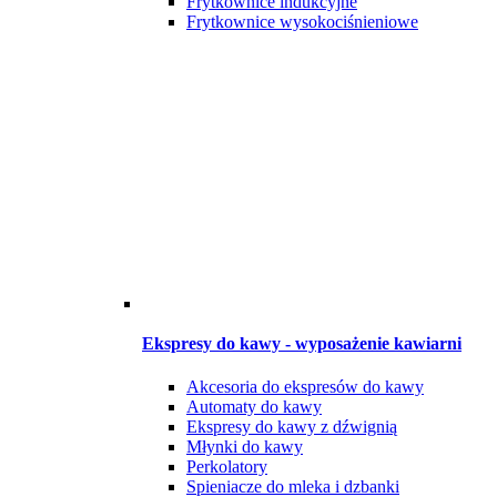
Frytkownice indukcyjne
Frytkownice wysokociśnieniowe
Ekspresy do kawy - wyposażenie kawiarni
Akcesoria do ekspresów do kawy
Automaty do kawy
Ekspresy do kawy z dźwignią
Młynki do kawy
Perkolatory
Spieniacze do mleka i dzbanki