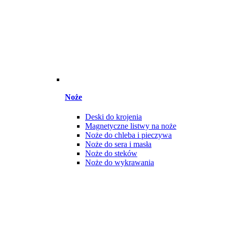
Noże
Deski do krojenia
Magnetyczne listwy na noże
Noże do chleba i pieczywa
Noże do sera i masła
Noże do steków
Noże do wykrawania