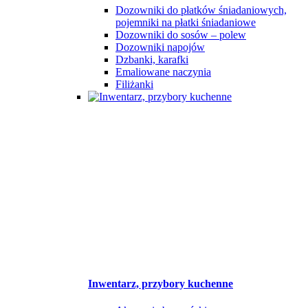
Dozowniki do płatków śniadaniowych,
pojemniki na płatki śniadaniowe
Dozowniki do sosów – polew
Dozowniki napojów
Dzbanki, karafki
Emaliowane naczynia
Filiżanki
Inwentarz, przybory kuchenne