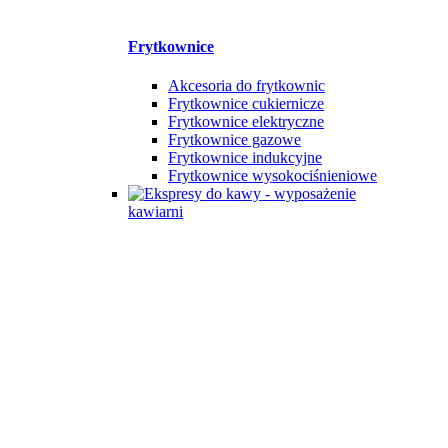
Frytkownice
Akcesoria do frytkownic
Frytkownice cukiernicze
Frytkownice elektryczne
Frytkownice gazowe
Frytkownice indukcyjne
Frytkownice wysokociśnieniowe