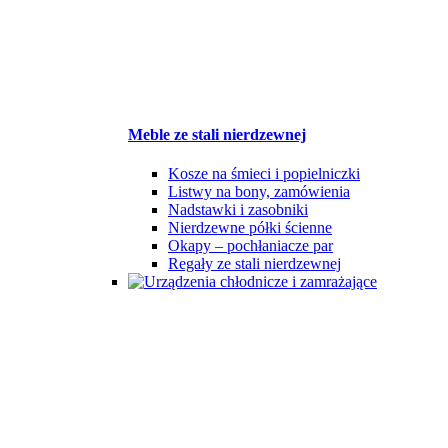
Meble ze stali nierdzewnej
Kosze na śmieci i popielniczki
Listwy na bony, zamówienia
Nadstawki i zasobniki
Nierdzewne półki ścienne
Okapy – pochłaniacze par
Regały ze stali nierdzewnej