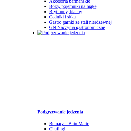
Akcesoria barmańskie
Boxy, pojemniki na mąkę
Brytfanny, blachy
Cedniki i sitka
Gastro garnki ze stali nierdzewnej
GN Naczynia gastronomiczne
Podgrzewanie jedzenia
Bemary – Bain Marie
Chafingi