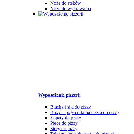
Noże do steków
Noże do wykrawania
Wyposażenie pizzerii
Blachy i sita do pizzy
Boxy – pojemniki na ciasto do pizzy
Łopaty do pizzy
Piece do pizzy
Stoły do pizzy
Talerze i inne akcesoria do pizzerii