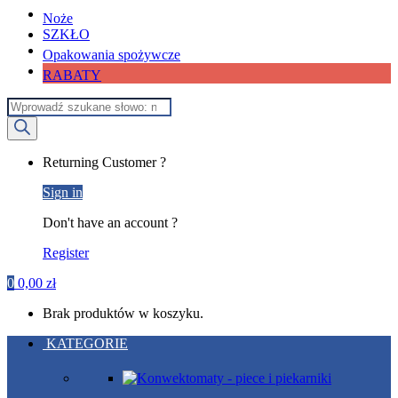
Noże
SZKŁO
Opakowania spożywcze
RABATY
Wyszukiwarka
produktów
My
Returning Customer ?
Account
Sign in
Don't have an account ?
Register
0
0,00
zł
Brak produktów w koszyku.
KATEGORIE