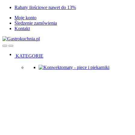
Skip
Skip
Rabaty ilościowe nawet do 13%
to
to
Moje konto
navigation
content
Śledzenie zamówienia
Kontakt
Open
Close
KATEGORIE