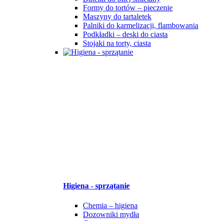
Formy do tortów – pieczenie
Maszyny do tartaletek
Palniki do karmelizacji, flambowania
Podkładki – deski do ciasta
Stojaki na torty, ciasta
Higiena - sprzątanie
Chemia – higiena
Dozowniki mydła