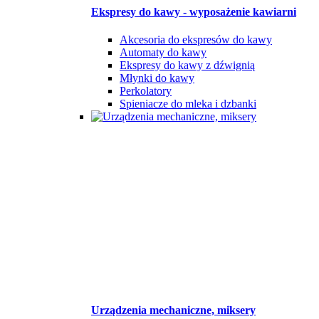
Ekspresy do kawy - wyposażenie kawiarni
Akcesoria do ekspresów do kawy
Automaty do kawy
Ekspresy do kawy z dźwignią
Młynki do kawy
Perkolatory
Spieniacze do mleka i dzbanki
Urządzenia mechaniczne, miksery