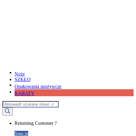
Noże
SZKŁO
Opakowania spożywcze
RABATY
Wyszukiwarka
produktów
My
Returning Customer ?
Account
Sign in