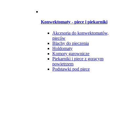
Konwektomaty - piece i piekarniki
Akcesoria do konwektomatów,
pieców
Blachy do pieczenia
Holdomaty
Komory garownicze
Piekarniki i piece z gorącym
powietrzem
Podstawki pod piece