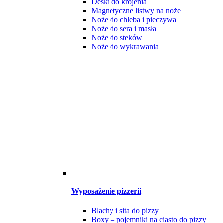
Deski do krojenia
Magnetyczne listwy na noże
Noże do chleba i pieczywa
Noże do sera i masła
Noże do steków
Noże do wykrawania
Wyposażenie pizzerii
Blachy i sita do pizzy
Boxy – pojemniki na ciasto do pizzy