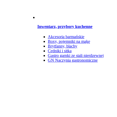
Inwentarz, przybory kuchenne
Akcesoria barmańskie
Boxy, pojemniki na mąkę
Brytfanny, blachy
Cedniki i sitka
Gastro garnki ze stali nierdzewnej
GN Naczynia gastronomiczne