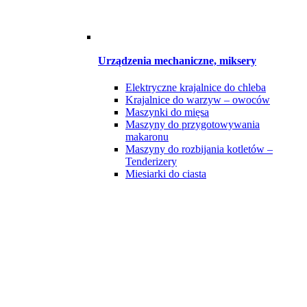
Urządzenia mechaniczne, miksery
Elektryczne krajalnice do chleba
Krajalnice do warzyw – owoców
Maszynki do mięsa
Maszyny do przygotowywania
makaronu
Maszyny do rozbijania kotletów –
Tenderizery
Miesiarki do ciasta