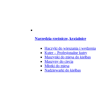
Narzędzia rzeźnicze, krajalnice
Haczyki do wieszania i wędzenia
Kuter – Profesjonalne kutry
Maszynki do mięsa do kiełbas
Maszyny do cięcia
Młotki do mięsa
Nadziewarki do kiełbas