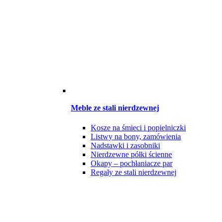
Meble ze stali nierdzewnej
Kosze na śmieci i popielniczki
Listwy na bony, zamówienia
Nadstawki i zasobniki
Nierdzewne półki ścienne
Okapy – pochłaniacze par
Regały ze stali nierdzewnej