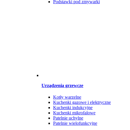
Podstawki pod zmywarki
Urządzenia grzewcze
Kotły warzelne
Kuchenki gazowe i elektryczne
Kuchenki indukcyjne
Kuchenki mikrofalowe
Patelnie uchylne
Patelnie wielofunkcyjne