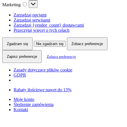
Marketing
Marketing
Zarządzaj opcjami
Zarządzaj serwisami
Zarządzaj {vendor_count} dostawcami
Przeczytaj więcej o tych celach
Zgadzam się
Nie zgadzam się
Zobacz preferencje
Zapisz preferencje
Zobacz preferencje
Zasady dotyczące plików cookie
GDPR
Skip
Skip
Rabaty ilościowe nawet do 13%
to
to
Moje konto
navigation
content
Śledzenie zamówienia
Kontakt