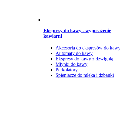
Ekspresy do kawy - wyposażenie
kawiarni
Akcesoria do ekspresów do kawy
Automaty do kawy
Ekspresy do kawy z dźwignią
Młynki do kawy
Perkolatory
Spieniacze do mleka i dzbanki