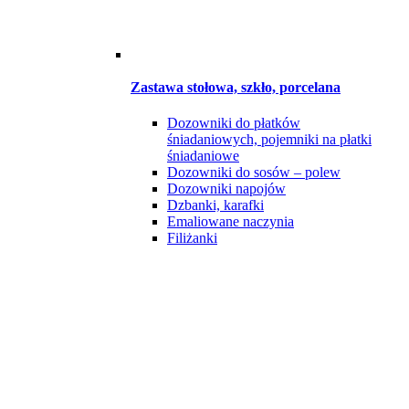
Zastawa stołowa, szkło, porcelana
Dozowniki do płatków
śniadaniowych, pojemniki na płatki
śniadaniowe
Dozowniki do sosów – polew
Dozowniki napojów
Dzbanki, karafki
Emaliowane naczynia
Filiżanki