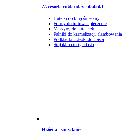
Akcesoria cukiernicze, dodatki
Butelki do bitej śmietany
Formy do tortów – pieczenie
Maszyny do tartaletek
Palniki do karmelizacji, flambowania
Podkładki – deski do ciasta
Stojaki na torty, ciasta
Higiena - sprzątanie