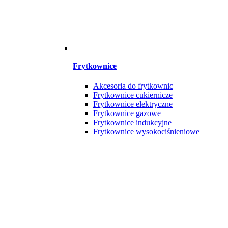
Frytkownice
Akcesoria do frytkownic
Frytkownice cukiernicze
Frytkownice elektryczne
Frytkownice gazowe
Frytkownice indukcyjne
Frytkownice wysokociśnieniowe