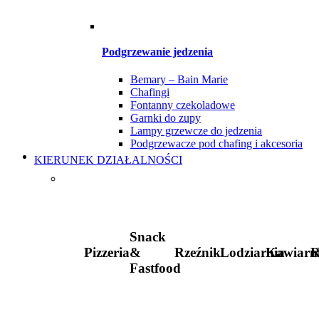
Podgrzewanie jedzenia
Bemary – Bain Marie
Chafingi
Fontanny czekoladowe
Garnki do zupy
Lampy grzewcze do jedzenia
Podgrzewacze pod chafing i akcesoria
KIERUNEK DZIAŁALNOŚCI
Snack
Pizzeria
&
Rzeźnik
Lodziarnia
Kawiarn
R
Fastfood