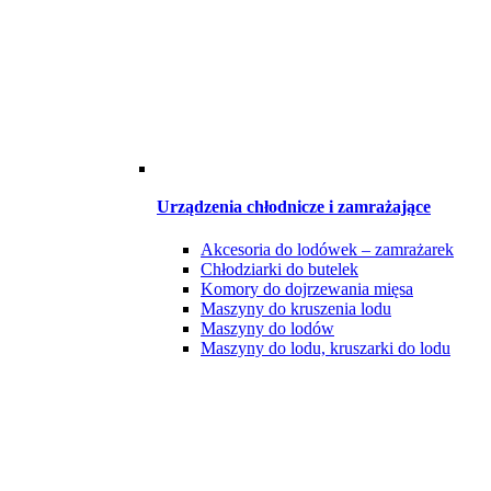
Urządzenia chłodnicze i zamrażające
Akcesoria do lodówek – zamrażarek
Chłodziarki do butelek
Komory do dojrzewania mięsa
Maszyny do kruszenia lodu
Maszyny do lodów
Maszyny do lodu, kruszarki do lodu