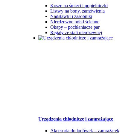
Kosze na śmieci i popielniczki
Listwy na bony, zamówienia
Nadstawki i zasobniki
Nierdzewne półki ścienne
Okapy – pochłaniacze par
Regały ze stali nierdzewnej
Urządzenia chłodnicze i zamrażające
Akcesoria do lodówek – zamrażarek