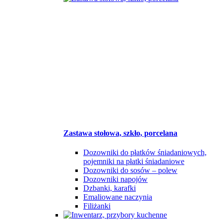
Zastawa stołowa, szkło, porcelana
Dozowniki do płatków śniadaniowych,
pojemniki na płatki śniadaniowe
Dozowniki do sosów – polew
Dozowniki napojów
Dzbanki, karafki
Emaliowane naczynia
Filiżanki