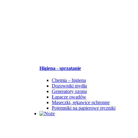
Higiena - sprzątanie
Chemia – higiena
Dozowniki mydła
Generatory ozonu
Łapacze owadów
Maseczki, rękawice ochronne
Pojemniki na papierowe ręczniki