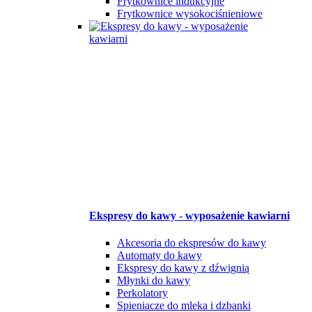
Frytkownice indukcyjne
Frytkownice wysokociśnieniowe
Ekspresy do kawy - wyposażenie kawiarni
Akcesoria do ekspresów do kawy
Automaty do kawy
Ekspresy do kawy z dźwignią
Młynki do kawy
Perkolatory
Spieniacze do mleka i dzbanki