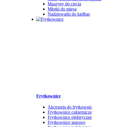
Maszyny do cięcia
Młotki do mięsa
Nadziewarki do kiełbas
Frytkownice
Akcesoria do frytkownic
Frytkownice cukiernicze
Frytkownice elektryczne
Frytkownice gazowe