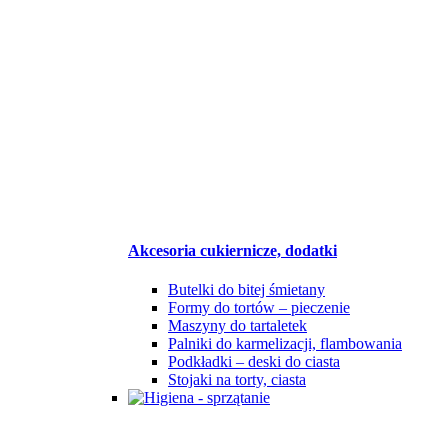
Akcesoria cukiernicze, dodatki
Butelki do bitej śmietany
Formy do tortów – pieczenie
Maszyny do tartaletek
Palniki do karmelizacji, flambowania
Podkładki – deski do ciasta
Stojaki na torty, ciasta