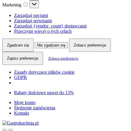
Marketing
Marketing
Zarządzaj opcjami
Zarządzaj serwisami
Zarządzaj {vendor_count} dostawcami
Przeczytaj więcej o tych celach
Zgadzam się
Nie zgadzam się
Zobacz preferencje
Zapisz preferencje
Zobacz preferencje
Zasady dotyczące plików cookie
GDPR
Skip
Skip
Rabaty ilościowe nawet do 13%
to
to
Moje konto
navigation
content
Śledzenie zamówienia
Kontakt