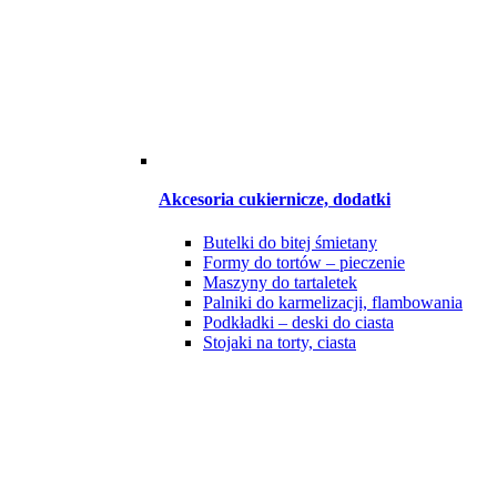
Akcesoria cukiernicze, dodatki
Butelki do bitej śmietany
Formy do tortów – pieczenie
Maszyny do tartaletek
Palniki do karmelizacji, flambowania
Podkładki – deski do ciasta
Stojaki na torty, ciasta