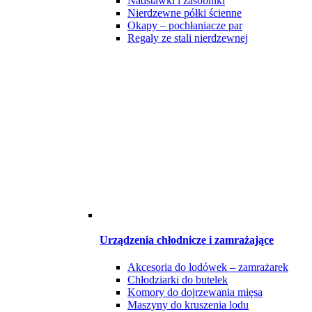
Nadstawki i zasobniki
Nierdzewne półki ścienne
Okapy – pochłaniacze par
Regały ze stali nierdzewnej
Urządzenia chłodnicze i zamrażające
Akcesoria do lodówek – zamrażarek
Chłodziarki do butelek
Komory do dojrzewania mięsa
Maszyny do kruszenia lodu