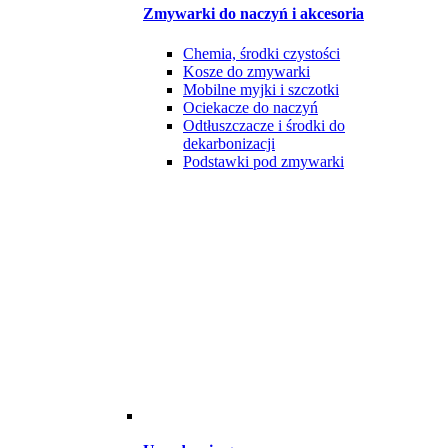
Zmywarki do naczyń i akcesoria
Chemia, środki czystości
Kosze do zmywarki
Mobilne myjki i szczotki
Ociekacze do naczyń
Odtłuszczacze i środki do
dekarbonizacji
Podstawki pod zmywarki