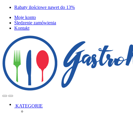
Skip
Skip
Rabaty ilościowe nawet do 13%
to
to
Moje konto
navigation
content
Śledzenie zamówienia
Kontakt
Open
Close
KATEGORIE