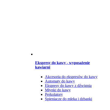
Ekspresy do kawy - wyposażenie
kawiarni
Akcesoria do ekspresów do kawy
Automaty do kawy
Ekspresy do kawy z dźwignią
Młynki do kawy
Perkolatory
Spieniacze do mleka i dzbanki