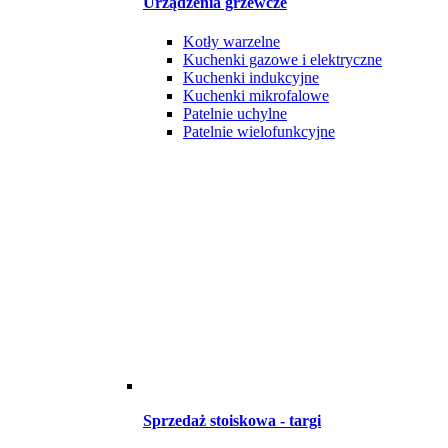
Urządzenia grzewcze
Kotły warzelne
Kuchenki gazowe i elektryczne
Kuchenki indukcyjne
Kuchenki mikrofalowe
Patelnie uchylne
Patelnie wielofunkcyjne
Sprzedaż stoiskowa - targi