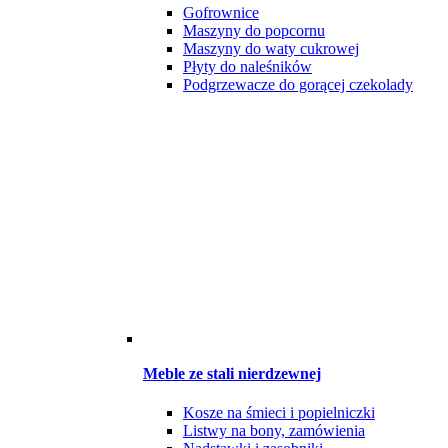
Gofrownice
Maszyny do popcornu
Maszyny do waty cukrowej
Płyty do naleśników
Podgrzewacze do gorącej czekolady
Meble ze stali nierdzewnej
Kosze na śmieci i popielniczki
Listwy na bony, zamówienia