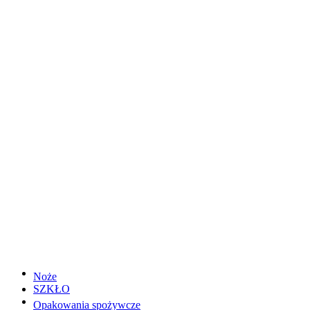
Noże
SZKŁO
Opakowania spożywcze