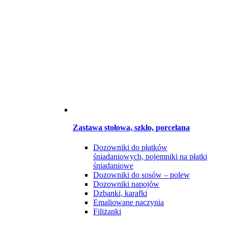
Zastawa stołowa, szkło, porcelana
Dozowniki do płatków
śniadaniowych, pojemniki na płatki
śniadaniowe
Dozowniki do sosów – polew
Dozowniki napojów
Dzbanki, karafki
Emaliowane naczynia
Filiżanki