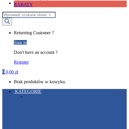
RABATY
Wyszukiwarka
produktów
My
Returning Customer ?
Account
Sign in
Don't have an account ?
Register
0
0,00
zł
Brak produktów w koszyku.
KATEGORIE