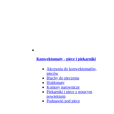
Konwektomaty - piece i piekarniki
Akcesoria do konwektomatów,
pieców
Blachy do pieczenia
Holdomaty
Komory garownicze
Piekarniki i piece z gorącym
powietrzem
Podstawki pod piece