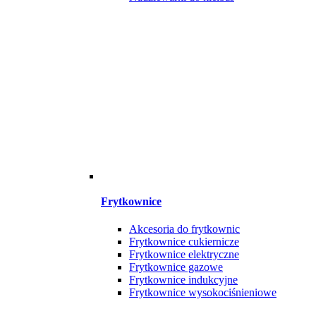
Frytkownice
Akcesoria do frytkownic
Frytkownice cukiernicze
Frytkownice elektryczne
Frytkownice gazowe
Frytkownice indukcyjne
Frytkownice wysokociśnieniowe