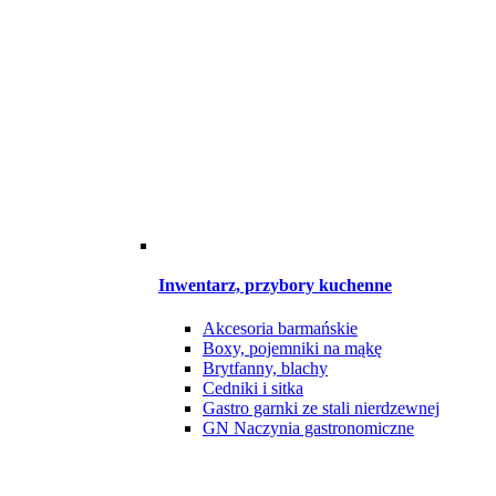
Inwentarz, przybory kuchenne
Akcesoria barmańskie
Boxy, pojemniki na mąkę
Brytfanny, blachy
Cedniki i sitka
Gastro garnki ze stali nierdzewnej
GN Naczynia gastronomiczne