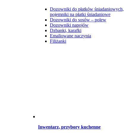
Dozowniki do płatków śniadaniowych,
pojemniki na płatki śniadaniowe
Dozowniki do sosów – polew
Dozowniki napojów
Dzbanki, karafki
Emaliowane naczynia
Filiżanki
Inwentarz, przybory kuchenne