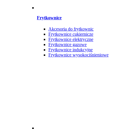
Frytkownice
Akcesoria do frytkownic
Frytkownice cukiernicze
Frytkownice elektryczne
Frytkownice gazowe
Frytkownice indukcyjne
Frytkownice wysokociśnieniowe