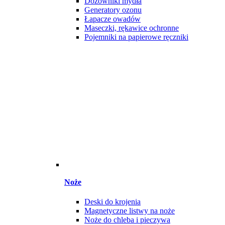
Dozowniki mydła
Generatory ozonu
Łapacze owadów
Maseczki, rękawice ochronne
Pojemniki na papierowe ręczniki
Noże
Deski do krojenia
Magnetyczne listwy na noże
Noże do chleba i pieczywa