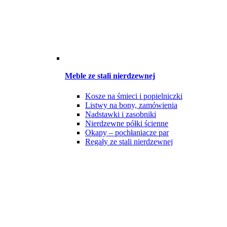
Meble ze stali nierdzewnej
Kosze na śmieci i popielniczki
Listwy na bony, zamówienia
Nadstawki i zasobniki
Nierdzewne półki ścienne
Okapy – pochłaniacze par
Regały ze stali nierdzewnej