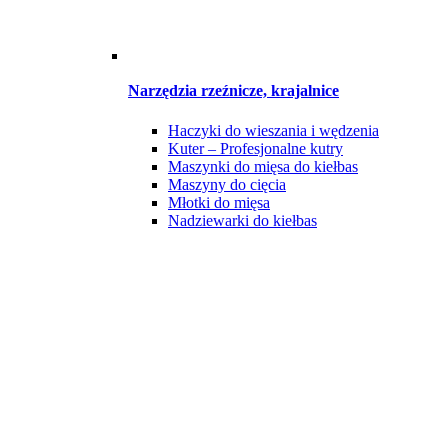
Narzędzia rzeźnicze, krajalnice
Haczyki do wieszania i wędzenia
Kuter – Profesjonalne kutry
Maszynki do mięsa do kiełbas
Maszyny do cięcia
Młotki do mięsa
Nadziewarki do kiełbas