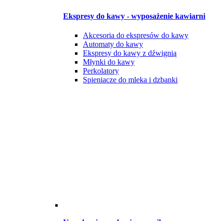
Ekspresy do kawy - wyposażenie kawiarni
Akcesoria do ekspresów do kawy
Automaty do kawy
Ekspresy do kawy z dźwignią
Młynki do kawy
Perkolatory
Spieniacze do mleka i dzbanki