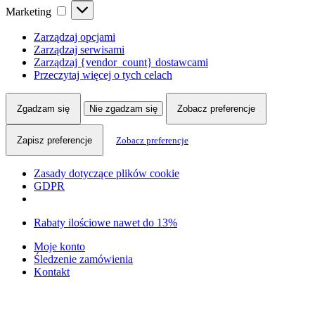
Marketing
Marketing
Zarządzaj opcjami
Zarządzaj serwisami
Zarządzaj {vendor_count} dostawcami
Przeczytaj więcej o tych celach
Zgadzam się
Nie zgadzam się
Zobacz preferencje
Zapisz preferencje
Zobacz preferencje
Zasady dotyczące plików cookie
GDPR
Skip
Skip
Rabaty ilościowe nawet do 13%
to
to
Moje konto
navigation
content
Śledzenie zamówienia
Kontakt