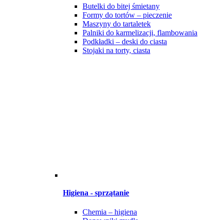
Butelki do bitej śmietany
Formy do tortów – pieczenie
Maszyny do tartaletek
Palniki do karmelizacji, flambowania
Podkładki – deski do ciasta
Stojaki na torty, ciasta
Higiena - sprzątanie
Chemia – higiena