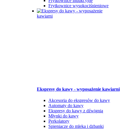
Frytkownice indukcyjne
Frytkownice wysokociśnieniowe
Ekspresy do kawy - wyposażenie kawiarni
Akcesoria do ekspresów do kawy
Automaty do kawy
Ekspresy do kawy z dźwignią
Młynki do kawy
Perkolatory
Spieniacze do mleka i dzbanki