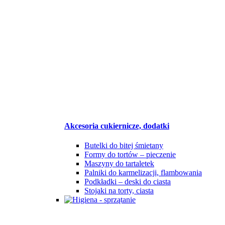
Akcesoria cukiernicze, dodatki
Butelki do bitej śmietany
Formy do tortów – pieczenie
Maszyny do tartaletek
Palniki do karmelizacji, flambowania
Podkładki – deski do ciasta
Stojaki na torty, ciasta