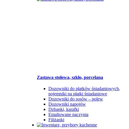
Zastawa stołowa, szkło, porcelana
Dozowniki do płatków śniadaniowych,
pojemniki na płatki śniadaniowe
Dozowniki do sosów – polew
Dozowniki napojów
Dzbanki, karafki
Emaliowane naczynia
Filiżanki