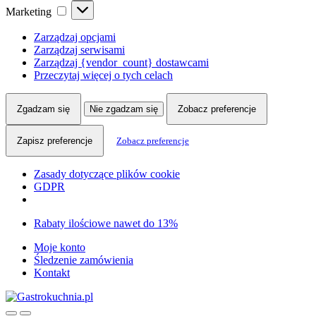
Marketing
Marketing
Zarządzaj opcjami
Zarządzaj serwisami
Zarządzaj {vendor_count} dostawcami
Przeczytaj więcej o tych celach
Zgadzam się
Nie zgadzam się
Zobacz preferencje
Zapisz preferencje
Zobacz preferencje
Zasady dotyczące plików cookie
GDPR
Skip
Skip
Rabaty ilościowe nawet do 13%
to
to
Moje konto
navigation
content
Śledzenie zamówienia
Kontakt