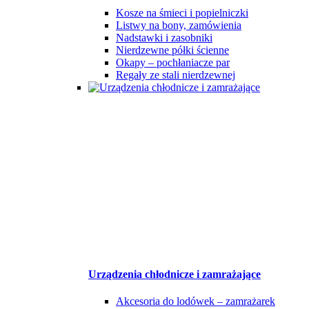
Kosze na śmieci i popielniczki
Listwy na bony, zamówienia
Nadstawki i zasobniki
Nierdzewne półki ścienne
Okapy – pochłaniacze par
Regały ze stali nierdzewnej
Urządzenia chłodnicze i zamrażające
Akcesoria do lodówek – zamrażarek