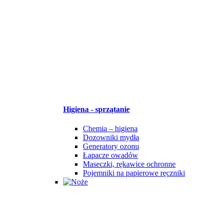
Higiena - sprzątanie
Chemia – higiena
Dozowniki mydła
Generatory ozonu
Łapacze owadów
Maseczki, rękawice ochronne
Pojemniki na papierowe ręczniki