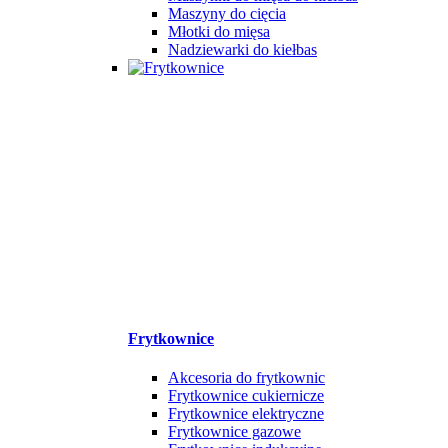
Maszyny do cięcia
Młotki do mięsa
Nadziewarki do kiełbas
Frytkownice
Akcesoria do frytkownic
Frytkownice cukiernicze
Frytkownice elektryczne
Frytkownice gazowe