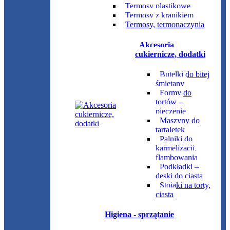
Termosy plastikowe
Termosy z kranikiem
Termosy, termonaczynia
Akcesoria
cukiernicze, dodatki
Butelki do bitej
śmietany
Formy do
tortów –
pieczenie
Maszyny do
tartaletek
Palniki do
karmelizacji,
flambowania
Podkładki –
deski do ciasta
Stojaki na torty,
ciasta
Higiena - sprzątanie