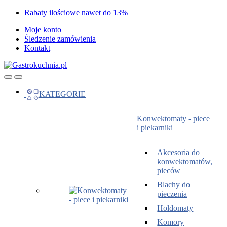
Skip
Skip
Rabaty ilościowe nawet do 13%
to
to
Moje konto
navigation
content
Śledzenie zamówienia
Kontakt
Open
Close
KATEGORIE
Konwektomaty - piece
i piekarniki
Akcesoria do
konwektomatów,
pieców
Blachy do
pieczenia
Holdomaty
Komory