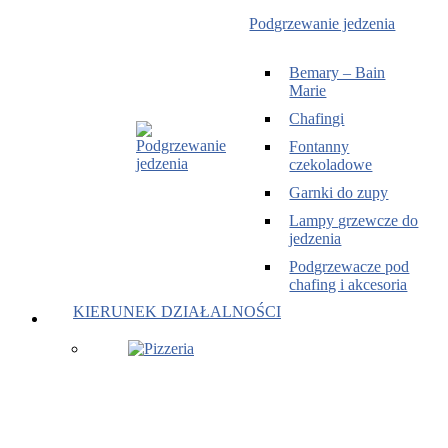
Podgrzewanie jedzenia
Bemary – Bain
Marie
Chafingi
Fontanny
czekoladowe
Garnki do zupy
Lampy grzewcze do
jedzenia
Podgrzewacze pod
chafing i akcesoria
KIERUNEK DZIAŁALNOŚCI