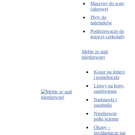
Maszyny do waty
cukrowej
Płyty do
naleśników
Podgrzewacze do
gorącej czekolady
Meble ze stali
nierdzewnej
Kosze na śmieci
i popielniczki
Listwy na bony,
zamówienia
Nadstawki i
zasobniki
Nierdzewne
półki ścienne
Okapy –
pochłaniacze par