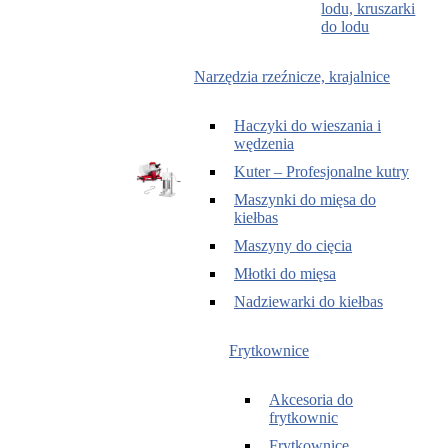
lodu, kruszarki
do lodu
Narzędzia rzeźnicze, krajalnice
Haczyki do wieszania i
wędzenia
Kuter – Profesjonalne kutry
Maszynki do mięsa do
kiełbas
Maszyny do cięcia
Młotki do mięsa
Nadziewarki do kiełbas
Frytkownice
Akcesoria do
frytkownic
Frytkownice