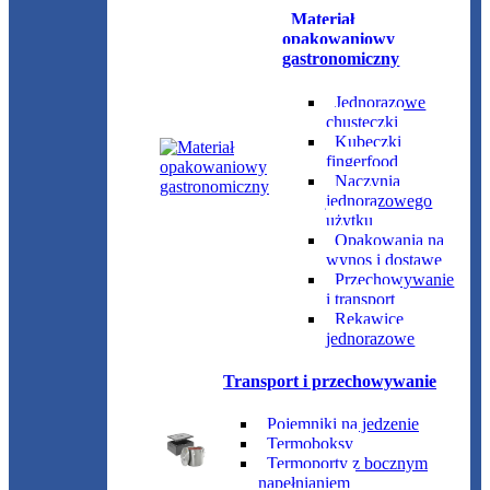
Materiał
opakowaniowy
gastronomiczny
Jednorazowe
chusteczki
Kubeczki
fingerfood
Naczynia
jednorazowego
użytku
Opakowania na
wynos i dostawę
Przechowywanie
i transport
Rękawice
jednorazowe
Transport i przechowywanie
Pojemniki na jedzenie
Termoboksy
Termoporty z bocznym
napełnianiem