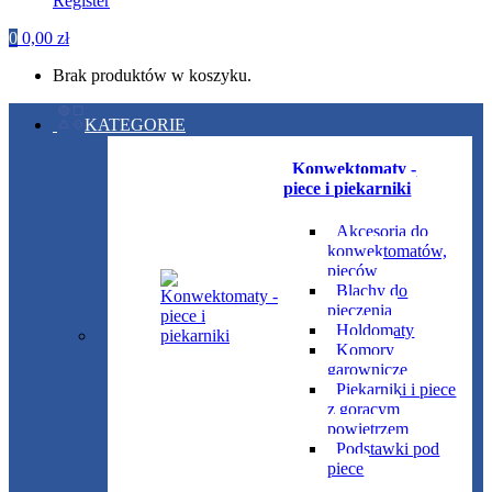
Register
0
0,00
zł
Brak produktów w koszyku.
KATEGORIE
Konwektomaty -
piece i piekarniki
Akcesoria do
konwektomatów,
pieców
Blachy do
pieczenia
Holdomaty
Komory
garownicze
Piekarniki i piece
z gorącym
powietrzem
Podstawki pod
piece