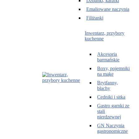
Dzbanki, karafki
Emaliowane naczynia
Filiżanki
Inwentarz, przybory
kuchenne
Akcesoria
barmańskie
Boxy, pojemniki
na mąkę
Brytfanny,
blachy
Cedniki i sitka
Gastro garnki ze
stali
nierdzewnej
GN Naczynia
gastronomiczne