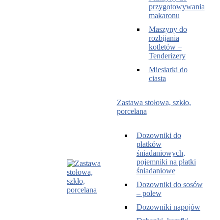
przygotowywania
makaronu
Maszyny do
rozbijania
kotletów –
Tenderizery
Miesiarki do
ciasta
Zastawa stołowa, szkło,
porcelana
Dozowniki do
płatków
śniadaniowych,
pojemniki na płatki
śniadaniowe
Dozowniki do sosów
– polew
Dozowniki napojów