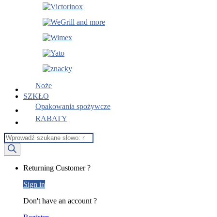
Noże
SZKŁO
Opakowania spożywcze
RABATY
Wyszukiwarka
produktów
My
Returning Customer ?
Account
Sign in
Don't have an account ?