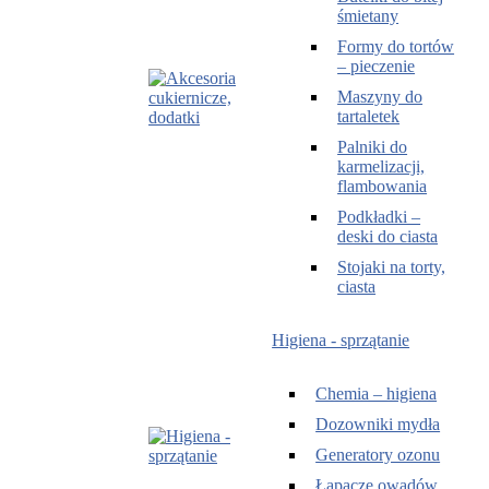
śmietany
Formy do tortów
– pieczenie
Maszyny do
tartaletek
Palniki do
karmelizacji,
flambowania
Podkładki –
deski do ciasta
Stojaki na torty,
ciasta
Higiena - sprzątanie
Chemia – higiena
Dozowniki mydła
Generatory ozonu
Łapacze owadów