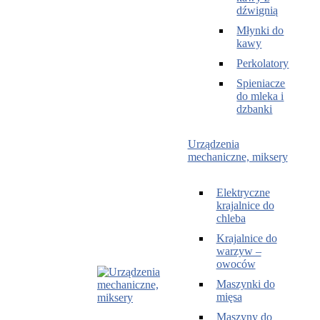
dźwignią
Młynki do
kawy
Perkolatory
Spieniacze
do mleka i
dzbanki
Urządzenia
mechaniczne, miksery
Elektryczne
krajalnice do
chleba
Krajalnice do
warzyw –
owoców
Maszynki do
mięsa
Maszyny do