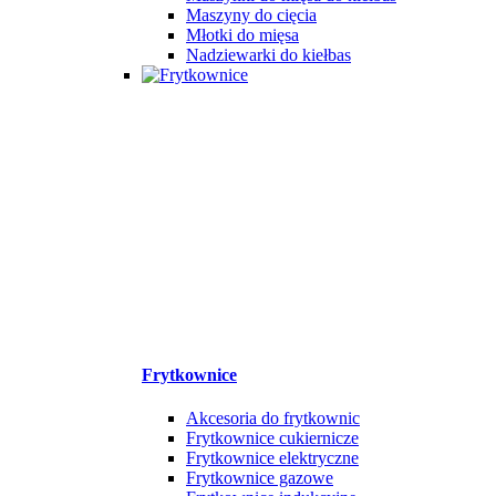
Maszyny do cięcia
Młotki do mięsa
Nadziewarki do kiełbas
Frytkownice
Akcesoria do frytkownic
Frytkownice cukiernicze
Frytkownice elektryczne
Frytkownice gazowe