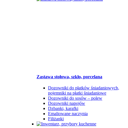
Zastawa stołowa, szkło, porcelana
Dozowniki do płatków śniadaniowych,
pojemniki na płatki śniadaniowe
Dozowniki do sosów – polew
Dozowniki napojów
Dzbanki, karafki
Emaliowane naczynia
Filiżanki