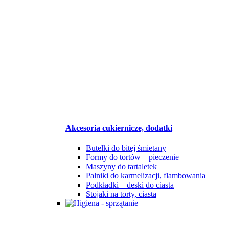
Akcesoria cukiernicze, dodatki
Butelki do bitej śmietany
Formy do tortów – pieczenie
Maszyny do tartaletek
Palniki do karmelizacji, flambowania
Podkładki – deski do ciasta
Stojaki na torty, ciasta