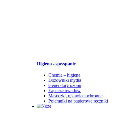
Higiena - sprzątanie
Chemia – higiena
Dozowniki mydła
Generatory ozonu
Łapacze owadów
Maseczki, rękawice ochronne
Pojemniki na papierowe ręczniki