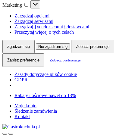
Marketing
Marketing
Zarządzaj opcjami
Zarządzaj serwisami
Zarządzaj {vendor_count} dostawcami
Przeczytaj więcej o tych celach
Zgadzam się
Nie zgadzam się
Zobacz preferencje
Zapisz preferencje
Zobacz preferencje
Zasady dotyczące plików cookie
GDPR
Skip
Skip
Rabaty ilościowe nawet do 13%
to
to
Moje konto
navigation
content
Śledzenie zamówienia
Kontakt