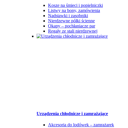
Kosze na śmieci i popielniczki
Listwy na bony, zamówienia
Nadstawki i zasobniki
Nierdzewne półki ścienne
Okapy – pochłaniacze par
Regały ze stali nierdzewnej
Urządzenia chłodnicze i zamrażające
Akcesoria do lodówek – zamrażarek