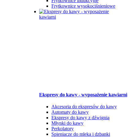
Frytkownice indukcyjne
Frytkownice wysokociśnieniowe
Ekspresy do kawy - wyposażenie kawiarni
Akcesoria do ekspresów do kawy
Automaty do kawy
Ekspresy do kawy z dźwignią
Młynki do kawy
Perkolatory
Spieniacze do mleka i dzbanki