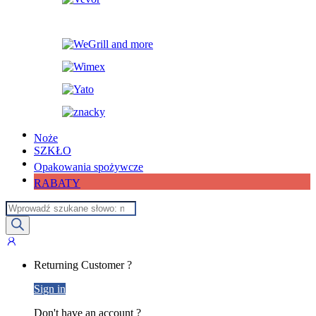
Noże
SZKŁO
Opakowania spożywcze
RABATY
Wyszukiwarka
produktów
My
Account
Returning Customer ?
Sign in
Don't have an account ?