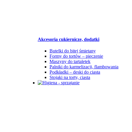
Akcesoria cukiernicze, dodatki
Butelki do bitej śmietany
Formy do tortów – pieczenie
Maszyny do tartaletek
Palniki do karmelizacji, flambowania
Podkładki – deski do ciasta
Stojaki na torty, ciasta