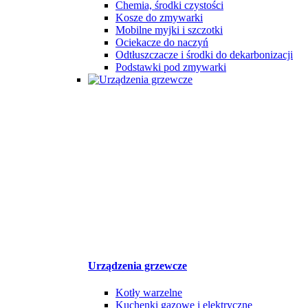
Chemia, środki czystości
Kosze do zmywarki
Mobilne myjki i szczotki
Ociekacze do naczyń
Odtłuszczacze i środki do dekarbonizacji
Podstawki pod zmywarki
Urządzenia grzewcze
Kotły warzelne
Kuchenki gazowe i elektryczne