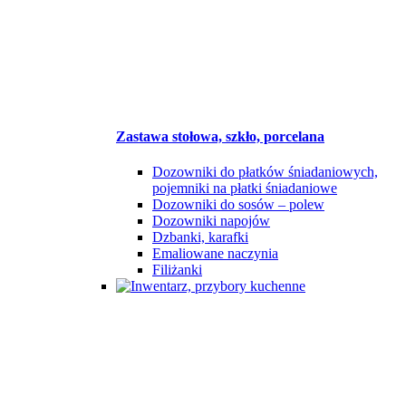
Zastawa stołowa, szkło, porcelana
Dozowniki do płatków śniadaniowych,
pojemniki na płatki śniadaniowe
Dozowniki do sosów – polew
Dozowniki napojów
Dzbanki, karafki
Emaliowane naczynia
Filiżanki