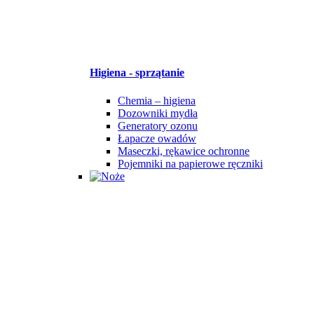
Higiena - sprzątanie
Chemia – higiena
Dozowniki mydła
Generatory ozonu
Łapacze owadów
Maseczki, rękawice ochronne
Pojemniki na papierowe ręczniki