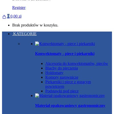
Register
0
0,00
zł
Brak produktów w koszyku.
KATEGORIE
Konwektomaty - piece i piekarniki
Akcesoria do konwektomatów, pieców
Blachy do pieczenia
Holdomaty
Komory garownicze
Piekarniki i piece z gorącym
powietrzem
Podstawki pod piece
Materiał opakowaniowy gastronomiczny