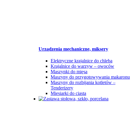
Urządzenia mechaniczne, miksery
Elektryczne krajalnice do chleba
Krajalnice do warzyw – owoców
Maszynki do mięsa
Maszyny do przygotowywania makaronu
Maszyny do rozbijania kotletów –
Tenderizery
Miesiarki do ciasta