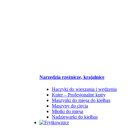
Narzędzia rzeźnicze, krajalnice
Haczyki do wieszania i wędzenia
Kuter – Profesjonalne kutry
Maszynki do mięsa do kiełbas
Maszyny do cięcia
Młotki do mięsa
Nadziewarki do kiełbas