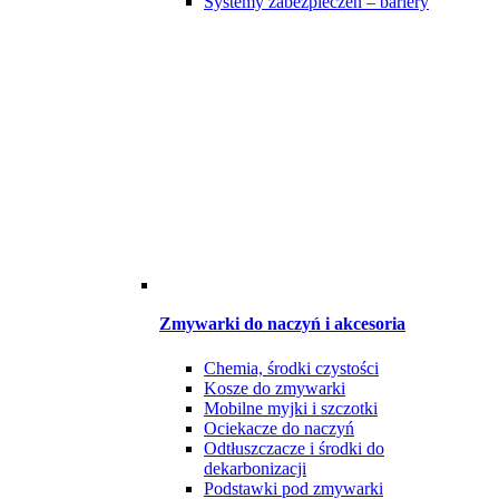
Systemy zabezpieczeń – bariery
Zmywarki do naczyń i akcesoria
Chemia, środki czystości
Kosze do zmywarki
Mobilne myjki i szczotki
Ociekacze do naczyń
Odtłuszczacze i środki do
dekarbonizacji
Podstawki pod zmywarki