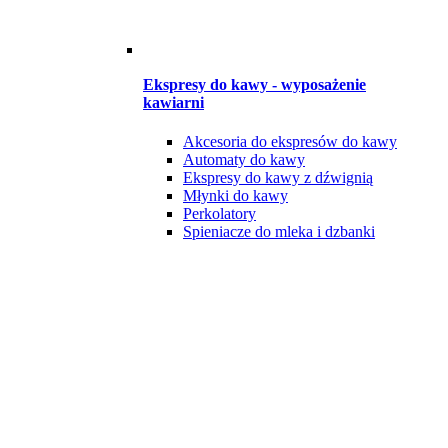
Ekspresy do kawy - wyposażenie
kawiarni
Akcesoria do ekspresów do kawy
Automaty do kawy
Ekspresy do kawy z dźwignią
Młynki do kawy
Perkolatory
Spieniacze do mleka i dzbanki