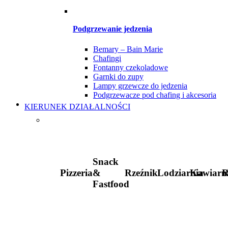
Podgrzewanie jedzenia
Bemary – Bain Marie
Chafingi
Fontanny czekoladowe
Garnki do zupy
Lampy grzewcze do jedzenia
Podgrzewacze pod chafing i akcesoria
KIERUNEK DZIAŁALNOŚCI
Snack
Pizzeria
&
Rzeźnik
Lodziarnia
Kawiarn
R
Fastfood