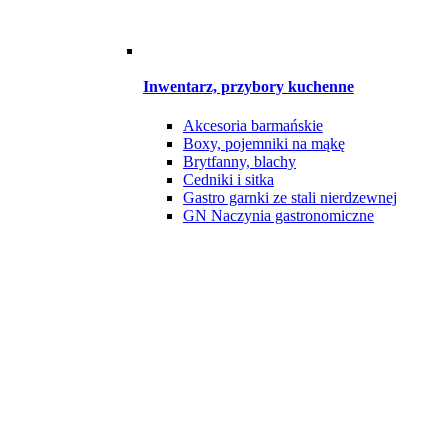
Inwentarz, przybory kuchenne
Akcesoria barmańskie
Boxy, pojemniki na mąkę
Brytfanny, blachy
Cedniki i sitka
Gastro garnki ze stali nierdzewnej
GN Naczynia gastronomiczne