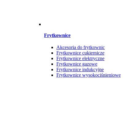
Frytkownice
Akcesoria do frytkownic
Frytkownice cukiernicze
Frytkownice elektryczne
Frytkownice gazowe
Frytkownice indukcyjne
Frytkownice wysokociśnieniowe