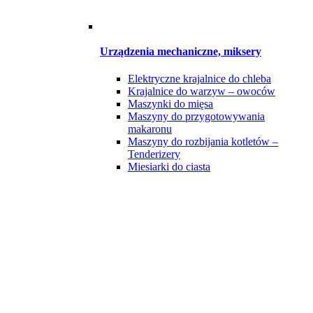
Urządzenia mechaniczne, miksery
Elektryczne krajalnice do chleba
Krajalnice do warzyw – owoców
Maszynki do mięsa
Maszyny do przygotowywania
makaronu
Maszyny do rozbijania kotletów –
Tenderizery
Miesiarki do ciasta