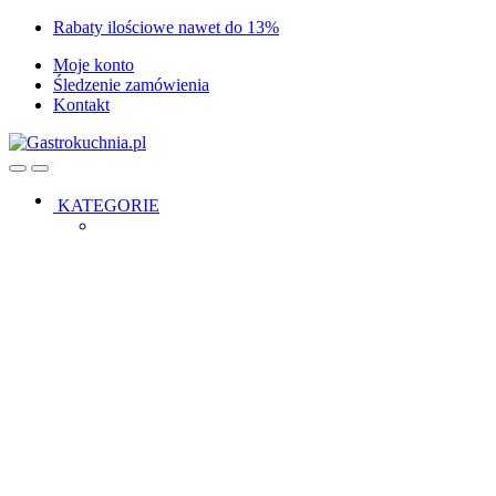
Skip
Skip
Rabaty ilościowe nawet do 13%
to
to
Moje konto
navigation
content
Śledzenie zamówienia
Kontakt
Open
Close
KATEGORIE