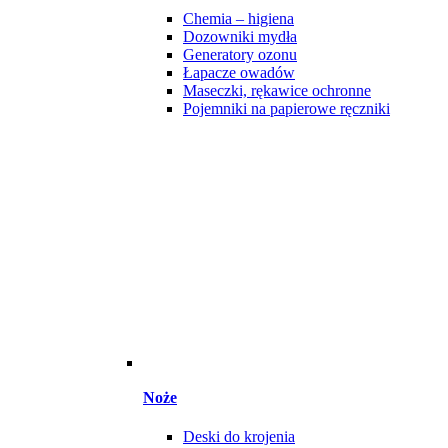
Chemia – higiena
Dozowniki mydła
Generatory ozonu
Łapacze owadów
Maseczki, rękawice ochronne
Pojemniki na papierowe ręczniki
Noże
Deski do krojenia