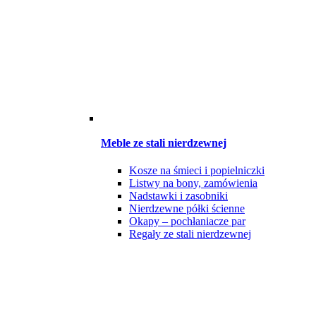
Meble ze stali nierdzewnej
Kosze na śmieci i popielniczki
Listwy na bony, zamówienia
Nadstawki i zasobniki
Nierdzewne półki ścienne
Okapy – pochłaniacze par
Regały ze stali nierdzewnej