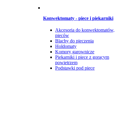
Konwektomaty - piece i piekarniki
Akcesoria do konwektomatów,
pieców
Blachy do pieczenia
Holdomaty
Komory garownicze
Piekarniki i piece z gorącym
powietrzem
Podstawki pod piece