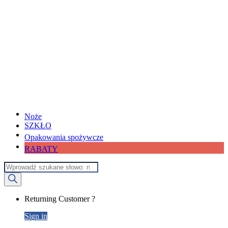
Noże
SZKŁO
Opakowania spożywcze
RABATY
Wyszukiwarka
produktów
My
Returning Customer ?
Account
Sign in