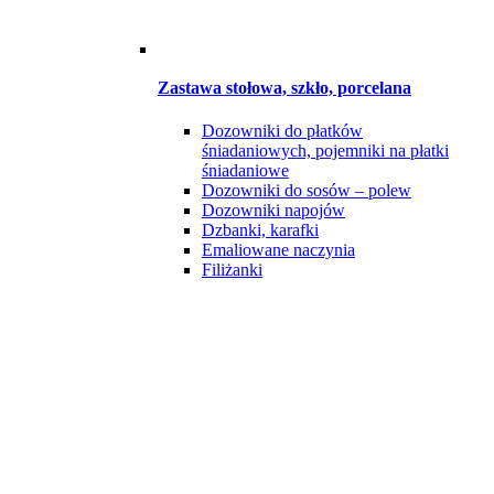
Zastawa stołowa, szkło, porcelana
Dozowniki do płatków
śniadaniowych, pojemniki na płatki
śniadaniowe
Dozowniki do sosów – polew
Dozowniki napojów
Dzbanki, karafki
Emaliowane naczynia
Filiżanki