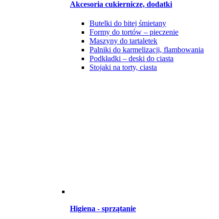
Akcesoria cukiernicze, dodatki
Butelki do bitej śmietany
Formy do tortów – pieczenie
Maszyny do tartaletek
Palniki do karmelizacji, flambowania
Podkładki – deski do ciasta
Stojaki na torty, ciasta
Higiena - sprzątanie