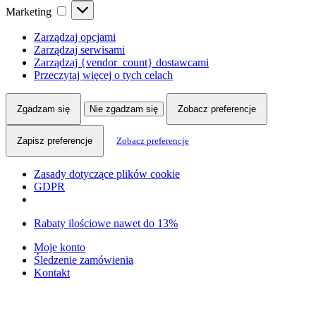
Marketing
Marketing
Zarządzaj opcjami
Zarządzaj serwisami
Zarządzaj {vendor_count} dostawcami
Przeczytaj więcej o tych celach
Zgadzam się
Nie zgadzam się
Zobacz preferencje
Zapisz preferencje
Zobacz preferencje
Zasady dotyczące plików cookie
GDPR
Skip
Skip
Rabaty ilościowe nawet do 13%
to
to
Moje konto
navigation
content
Śledzenie zamówienia
Kontakt