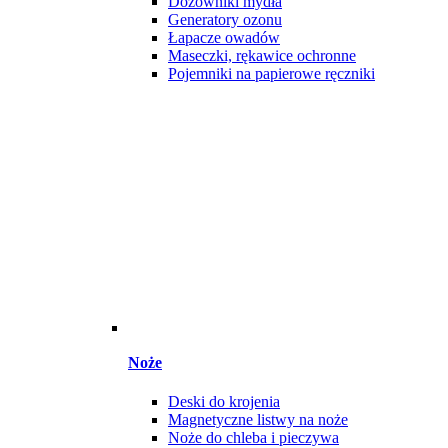
Dozowniki mydła
Generatory ozonu
Łapacze owadów
Maseczki, rękawice ochronne
Pojemniki na papierowe ręczniki
Noże
Deski do krojenia
Magnetyczne listwy na noże
Noże do chleba i pieczywa