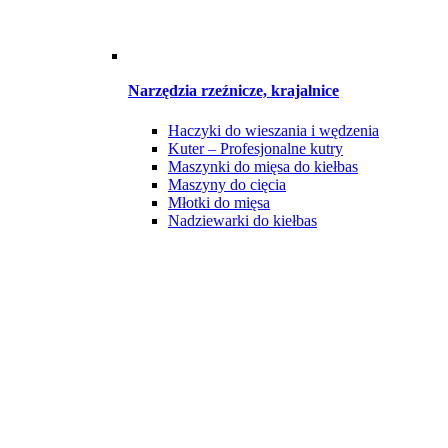
Narzędzia rzeźnicze, krajalnice
Haczyki do wieszania i wędzenia
Kuter – Profesjonalne kutry
Maszynki do mięsa do kiełbas
Maszyny do cięcia
Młotki do mięsa
Nadziewarki do kiełbas