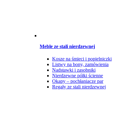
Meble ze stali nierdzewnej
Kosze na śmieci i popielniczki
Listwy na bony, zamówienia
Nadstawki i zasobniki
Nierdzewne półki ścienne
Okapy – pochłaniacze par
Regały ze stali nierdzewnej