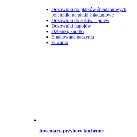
Dozowniki do płatków śniadaniowych,
pojemniki na płatki śniadaniowe
Dozowniki do sosów – polew
Dozowniki napojów
Dzbanki, karafki
Emaliowane naczynia
Filiżanki
Inwentarz, przybory kuchenne