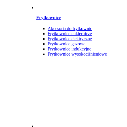
Frytkownice
Akcesoria do frytkownic
Frytkownice cukiernicze
Frytkownice elektryczne
Frytkownice gazowe
Frytkownice indukcyjne
Frytkownice wysokociśnieniowe