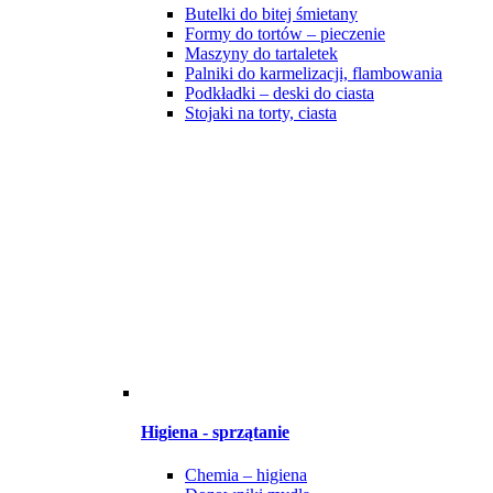
Butelki do bitej śmietany
Formy do tortów – pieczenie
Maszyny do tartaletek
Palniki do karmelizacji, flambowania
Podkładki – deski do ciasta
Stojaki na torty, ciasta
Higiena - sprzątanie
Chemia – higiena