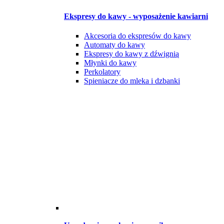
Ekspresy do kawy - wyposażenie kawiarni
Akcesoria do ekspresów do kawy
Automaty do kawy
Ekspresy do kawy z dźwignią
Młynki do kawy
Perkolatory
Spieniacze do mleka i dzbanki