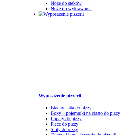
Noże do steków
Noże do wykrawania
Wyposażenie pizzerii
Blachy i sita do pizzy
Boxy – pojemniki na ciasto do pizzy
Łopaty do pizzy
Piece do pizzy
Stoły do pizzy
Talerze i inne akcesoria do pizzerii