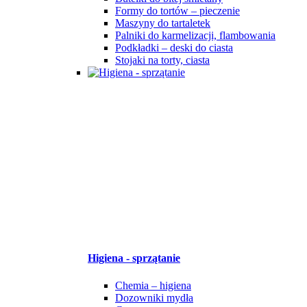
Formy do tortów – pieczenie
Maszyny do tartaletek
Palniki do karmelizacji, flambowania
Podkładki – deski do ciasta
Stojaki na torty, ciasta
Higiena - sprzątanie
Chemia – higiena
Dozowniki mydła