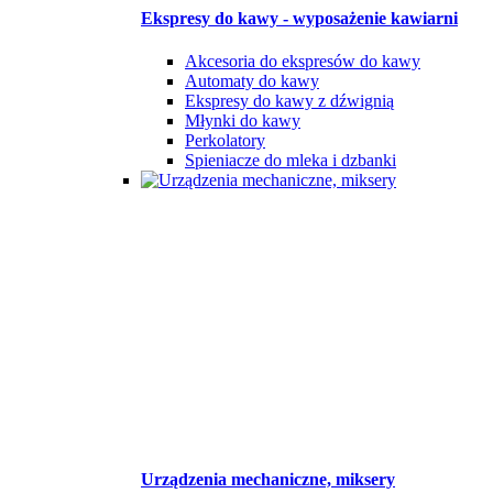
Ekspresy do kawy - wyposażenie kawiarni
Akcesoria do ekspresów do kawy
Automaty do kawy
Ekspresy do kawy z dźwignią
Młynki do kawy
Perkolatory
Spieniacze do mleka i dzbanki
Urządzenia mechaniczne, miksery