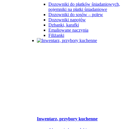
Dozowniki do płatków śniadaniowych,
pojemniki na płatki śniadaniowe
Dozowniki do sosów – polew
Dozowniki napojów
Dzbanki, karafki
Emaliowane naczynia
Filiżanki
Inwentarz, przybory kuchenne