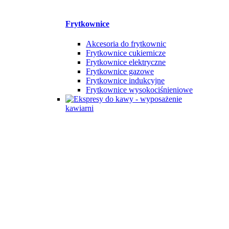
Frytkownice
Akcesoria do frytkownic
Frytkownice cukiernicze
Frytkownice elektryczne
Frytkownice gazowe
Frytkownice indukcyjne
Frytkownice wysokociśnieniowe