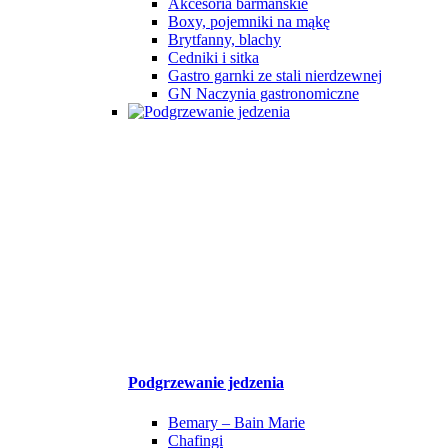
Akcesoria barmańskie
Boxy, pojemniki na mąkę
Brytfanny, blachy
Cedniki i sitka
Gastro garnki ze stali nierdzewnej
GN Naczynia gastronomiczne
Podgrzewanie jedzenia
Bemary – Bain Marie
Chafingi