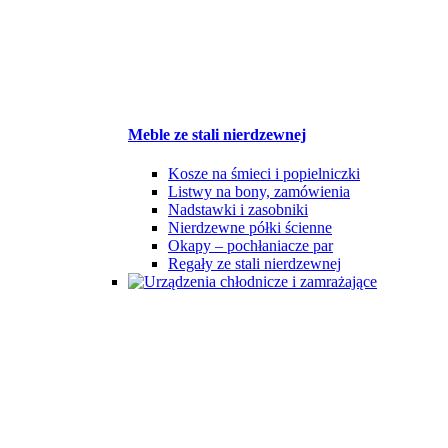
Meble ze stali nierdzewnej
Kosze na śmieci i popielniczki
Listwy na bony, zamówienia
Nadstawki i zasobniki
Nierdzewne półki ścienne
Okapy – pochłaniacze par
Regały ze stali nierdzewnej