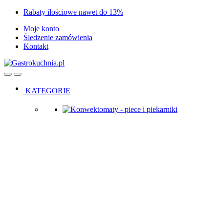
Skip
Skip
Rabaty ilościowe nawet do 13%
to
to
Moje konto
navigation
content
Śledzenie zamówienia
Kontakt
Open
Close
KATEGORIE