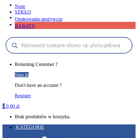
Noże
SZKŁO
Opakowania spożywcze
RABATY
Wyszukiwarka
produktów
My
Returning Customer ?
Account
Sign in
Don't have an account ?
Register
0
0,00
zł
Brak produktów w koszyku.
KATEGORIE