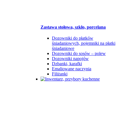
Zastawa stołowa, szkło, porcelana
Dozowniki do płatków
śniadaniowych, pojemniki na płatki
śniadaniowe
Dozowniki do sosów – polew
Dozowniki napojów
Dzbanki, karafki
Emaliowane naczynia
Filiżanki