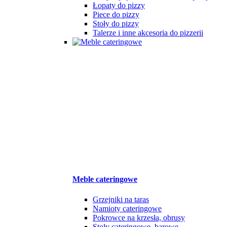
Łopaty do pizzy
Piece do pizzy
Stoły do pizzy
Talerze i inne akcesoria do pizzerii
Meble cateringowe
Grzejniki na taras
Namioty cateringowe
Pokrowce na krzesła, obrusy
Stoły cateringowe, barowe