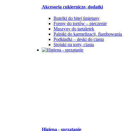
Akcesoria cukiernicze, dodatki
Butelki do bitej śmietany
Formy do tortów – pieczenie
Maszyny do tartaletek
Palniki do karmelizacji, flambowania
Podkładki – deski do ciasta
Stojaki na torty, ciasta
Higiena - sprzątanie