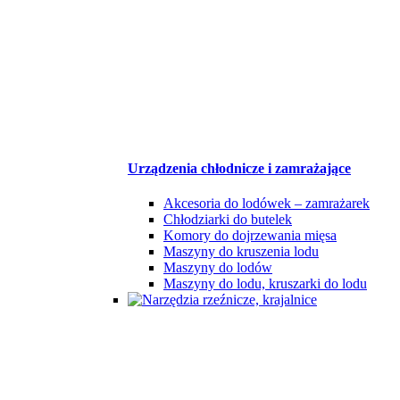
Urządzenia chłodnicze i zamrażające
Akcesoria do lodówek – zamrażarek
Chłodziarki do butelek
Komory do dojrzewania mięsa
Maszyny do kruszenia lodu
Maszyny do lodów
Maszyny do lodu, kruszarki do lodu