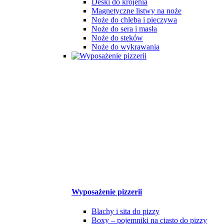
Deski do krojenia
Magnetyczne listwy na noże
Noże do chleba i pieczywa
Noże do sera i masła
Noże do steków
Noże do wykrawania
Wyposażenie pizzerii
Blachy i sita do pizzy
Boxy – pojemniki na ciasto do pizzy