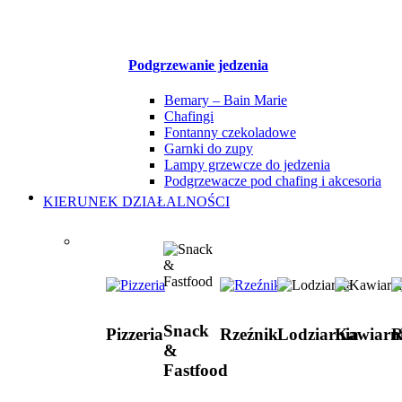
Podgrzewanie jedzenia
Bemary – Bain Marie
Chafingi
Fontanny czekoladowe
Garnki do zupy
Lampy grzewcze do jedzenia
Podgrzewacze pod chafing i akcesoria
KIERUNEK DZIAŁALNOŚCI
Snack
Pizzeria
Rzeźnik
Lodziarnia
Kawiarn
R
&
Fastfood