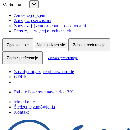
Marketing
Marketing
Zarządzaj opcjami
Zarządzaj serwisami
Zarządzaj {vendor_count} dostawcami
Przeczytaj więcej o tych celach
Zgadzam się
Nie zgadzam się
Zobacz preferencje
Zapisz preferencje
Zobacz preferencje
Zasady dotyczące plików cookie
GDPR
Skip
Skip
Rabaty ilościowe nawet do 13%
to
to
Moje konto
navigation
content
Śledzenie zamówienia
Kontakt