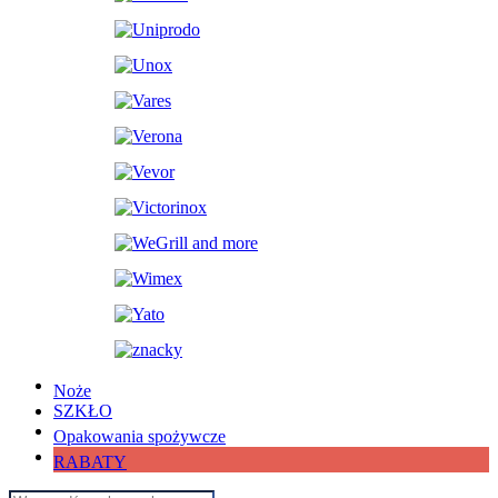
Noże
SZKŁO
Opakowania spożywcze
RABATY