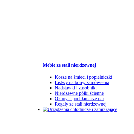
Meble ze stali nierdzewnej
Kosze na śmieci i popielniczki
Listwy na bony, zamówienia
Nadstawki i zasobniki
Nierdzewne półki ścienne
Okapy – pochłaniacze par
Regały ze stali nierdzewnej