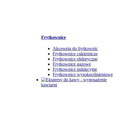
Frytkownice
Akcesoria do frytkownic
Frytkownice cukiernicze
Frytkownice elektryczne
Frytkownice gazowe
Frytkownice indukcyjne
Frytkownice wysokociśnieniowe