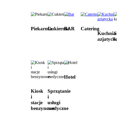
Piekarnia
Cukiernia
BAR
Catering
Kuchnia
S
azjatyck
k
Hotel
Kiosk
Sprzątanie
i
i
stacje
usługi
benzynowe
medyczne