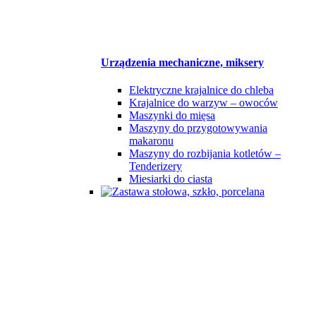
Urządzenia mechaniczne, miksery
Elektryczne krajalnice do chleba
Krajalnice do warzyw – owoców
Maszynki do mięsa
Maszyny do przygotowywania
makaronu
Maszyny do rozbijania kotletów –
Tenderizery
Miesiarki do ciasta