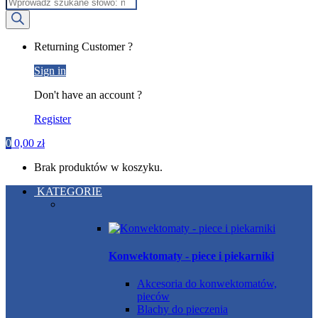
Wyszukiwarka
produktów
My
Returning Customer ?
Account
Sign in
Don't have an account ?
Register
0
0,00
zł
Brak produktów w koszyku.
KATEGORIE
Konwektomaty - piece i piekarniki
Akcesoria do konwektomatów,
pieców
Blachy do pieczenia