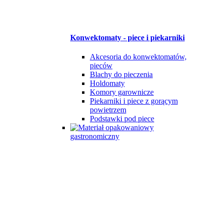
Konwektomaty - piece i piekarniki
Akcesoria do konwektomatów,
pieców
Blachy do pieczenia
Holdomaty
Komory garownicze
Piekarniki i piece z gorącym
powietrzem
Podstawki pod piece