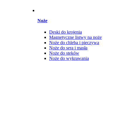
Noże
Deski do krojenia
Magnetyczne listwy na noże
Noże do chleba i pieczywa
Noże do sera i masła
Noże do steków
Noże do wykrawania