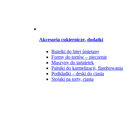
Akcesoria cukiernicze, dodatki
Butelki do bitej śmietany
Formy do tortów – pieczenie
Maszyny do tartaletek
Palniki do karmelizacji, flambowania
Podkładki – deski do ciasta
Stojaki na torty, ciasta