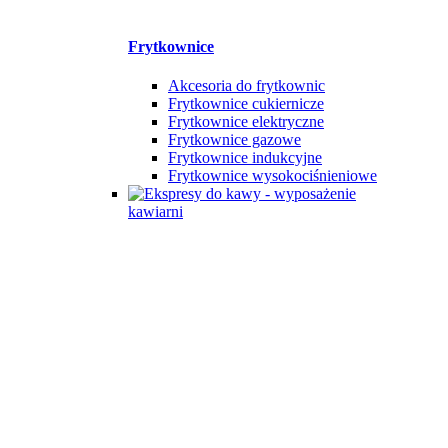
Frytkownice
Akcesoria do frytkownic
Frytkownice cukiernicze
Frytkownice elektryczne
Frytkownice gazowe
Frytkownice indukcyjne
Frytkownice wysokociśnieniowe