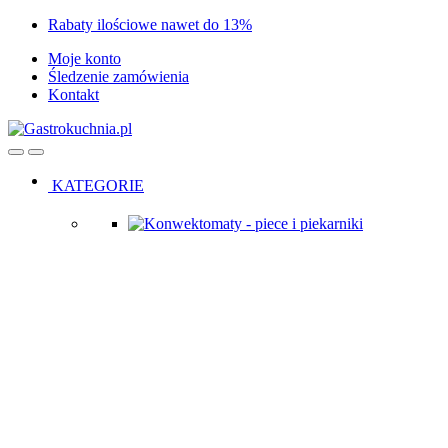
Skip
Skip
Rabaty ilościowe nawet do 13%
to
to
Moje konto
navigation
content
Śledzenie zamówienia
Kontakt
Open
Close
KATEGORIE