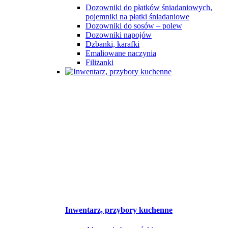
Dozowniki do płatków śniadaniowych,
pojemniki na płatki śniadaniowe
Dozowniki do sosów – polew
Dozowniki napojów
Dzbanki, karafki
Emaliowane naczynia
Filiżanki
Inwentarz, przybory kuchenne