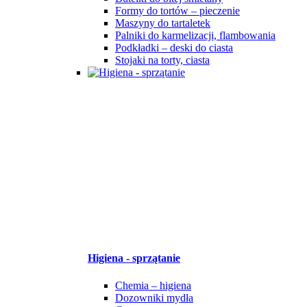
Formy do tortów – pieczenie
Maszyny do tartaletek
Palniki do karmelizacji, flambowania
Podkładki – deski do ciasta
Stojaki na torty, ciasta
Higiena - sprzątanie
Chemia – higiena
Dozowniki mydła