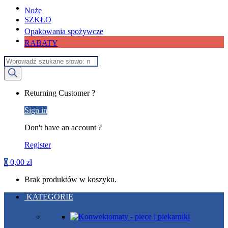
Noże
SZKŁO
Opakowania spożywcze
RABATY
Wyszukiwarka
produktów
My
Returning Customer ?
Account
Sign in
Don't have an account ?
Register
0
0,00
zł
Brak produktów w koszyku.
KATEGORIE