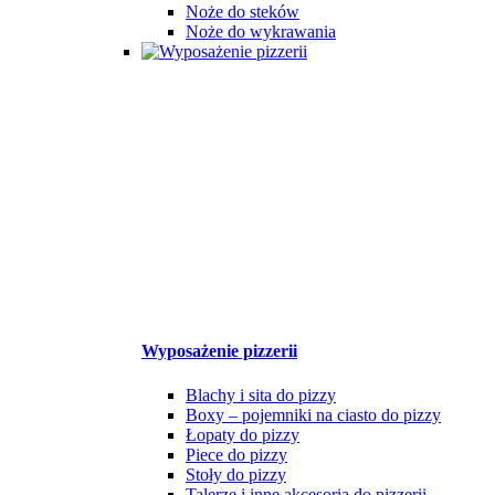
Noże do steków
Noże do wykrawania
Wyposażenie pizzerii
Blachy i sita do pizzy
Boxy – pojemniki na ciasto do pizzy
Łopaty do pizzy
Piece do pizzy
Stoły do pizzy
Talerze i inne akcesoria do pizzerii