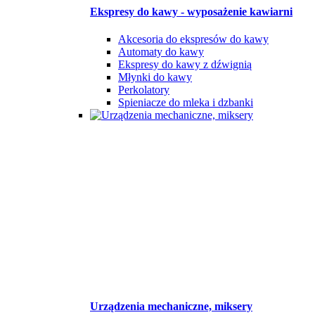
Ekspresy do kawy - wyposażenie kawiarni
Akcesoria do ekspresów do kawy
Automaty do kawy
Ekspresy do kawy z dźwignią
Młynki do kawy
Perkolatory
Spieniacze do mleka i dzbanki
Urządzenia mechaniczne, miksery