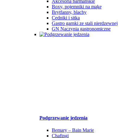
Akcesoria barmańskie
Boxy, pojemniki na mąkę
Brytfanny, blachy
Cedniki i sitka
Gastro garnki ze stali nierdzewnej
GN Naczynia gastronomiczne
Podgrzewanie jedzenia
Bemary – Bain Marie
Chafingi