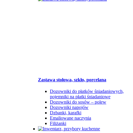
Zastawa stołowa, szkło, porcelana
Dozowniki do płatków śniadaniowych,
pojemniki na płatki śniadaniowe
Dozowniki do sosów – polew
Dozowniki napojów
Dzbanki, karafki
Emaliowane naczynia
Filiżanki