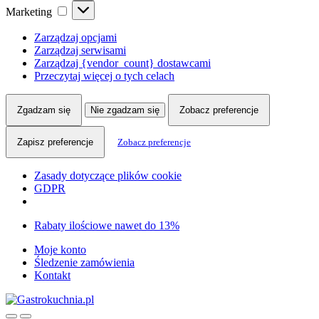
Marketing
Marketing
Zarządzaj opcjami
Zarządzaj serwisami
Zarządzaj {vendor_count} dostawcami
Przeczytaj więcej o tych celach
Zgadzam się
Nie zgadzam się
Zobacz preferencje
Zapisz preferencje
Zobacz preferencje
Zasady dotyczące plików cookie
GDPR
Skip
Skip
Rabaty ilościowe nawet do 13%
to
to
Moje konto
navigation
content
Śledzenie zamówienia
Kontakt