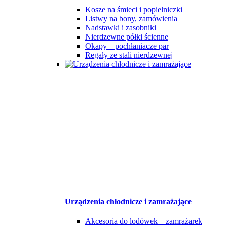
Kosze na śmieci i popielniczki
Listwy na bony, zamówienia
Nadstawki i zasobniki
Nierdzewne półki ścienne
Okapy – pochłaniacze par
Regały ze stali nierdzewnej
Urządzenia chłodnicze i zamrażające
Akcesoria do lodówek – zamrażarek