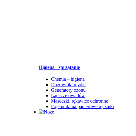
Higiena - sprzątanie
Chemia – higiena
Dozowniki mydła
Generatory ozonu
Łapacze owadów
Maseczki, rękawice ochronne
Pojemniki na papierowe ręczniki