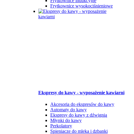
Frytkownice indukcyjne
Frytkownice wysokociśnieniowe
Ekspresy do kawy - wyposażenie kawiarni
Akcesoria do ekspresów do kawy
Automaty do kawy
Ekspresy do kawy z dźwignią
Młynki do kawy
Perkolatory
Spieniacze do mleka i dzbanki