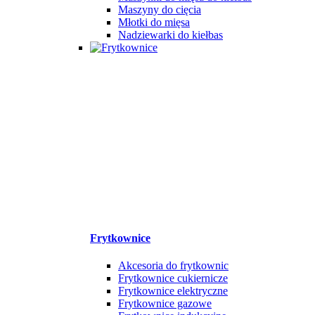
Maszyny do cięcia
Młotki do mięsa
Nadziewarki do kiełbas
Frytkownice
Akcesoria do frytkownic
Frytkownice cukiernicze
Frytkownice elektryczne
Frytkownice gazowe