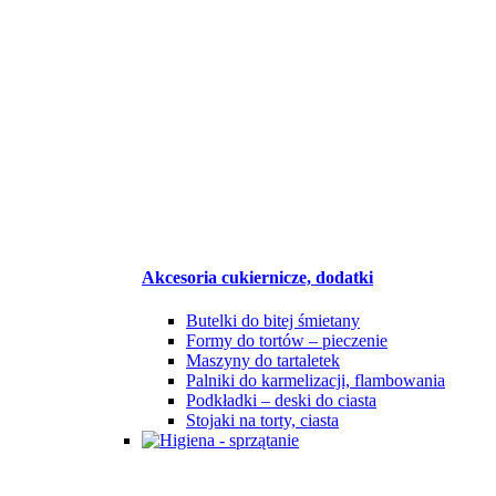
Akcesoria cukiernicze, dodatki
Butelki do bitej śmietany
Formy do tortów – pieczenie
Maszyny do tartaletek
Palniki do karmelizacji, flambowania
Podkładki – deski do ciasta
Stojaki na torty, ciasta