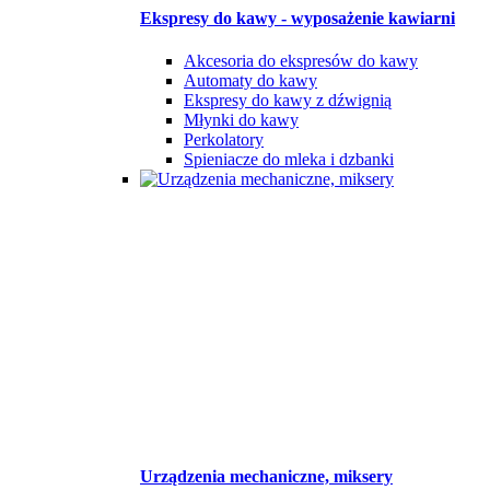
Ekspresy do kawy - wyposażenie kawiarni
Akcesoria do ekspresów do kawy
Automaty do kawy
Ekspresy do kawy z dźwignią
Młynki do kawy
Perkolatory
Spieniacze do mleka i dzbanki
Urządzenia mechaniczne, miksery