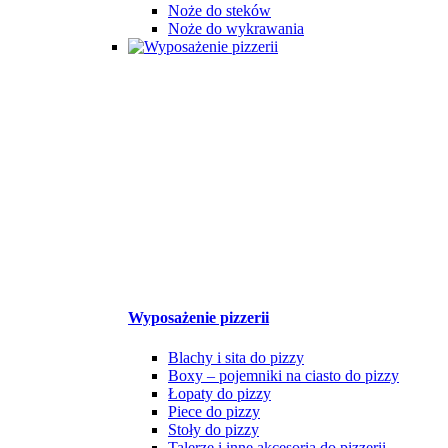
Noże do steków
Noże do wykrawania
Wyposażenie pizzerii
Blachy i sita do pizzy
Boxy – pojemniki na ciasto do pizzy
Łopaty do pizzy
Piece do pizzy
Stoły do pizzy
Talerze i inne akcesoria do pizzerii