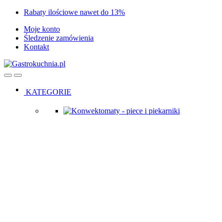
Skip
Skip
Rabaty ilościowe nawet do 13%
to
to
Moje konto
navigation
content
Śledzenie zamówienia
Kontakt
Open
Close
KATEGORIE