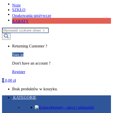
Noże
SZKŁO
Opakowania spożywcze
RABATY
Wyszukiwarka
produktów
My
Returning Customer ?
Account
Sign in
Don't have an account ?
Register
0
0,00
zł
Brak produktów w koszyku.
KATEGORIE