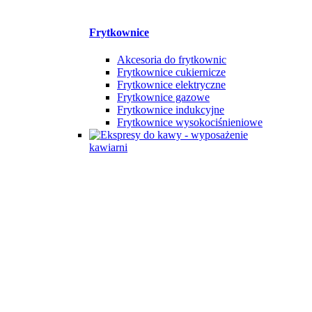
Frytkownice
Akcesoria do frytkownic
Frytkownice cukiernicze
Frytkownice elektryczne
Frytkownice gazowe
Frytkownice indukcyjne
Frytkownice wysokociśnieniowe