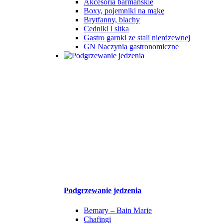
Akcesoria barmańskie
Boxy, pojemniki na mąkę
Brytfanny, blachy
Cedniki i sitka
Gastro garnki ze stali nierdzewnej
GN Naczynia gastronomiczne
Podgrzewanie jedzenia
Bemary – Bain Marie
Chafingi