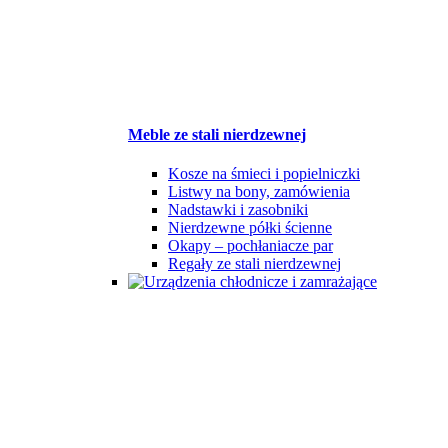
Meble ze stali nierdzewnej
Kosze na śmieci i popielniczki
Listwy na bony, zamówienia
Nadstawki i zasobniki
Nierdzewne półki ścienne
Okapy – pochłaniacze par
Regały ze stali nierdzewnej