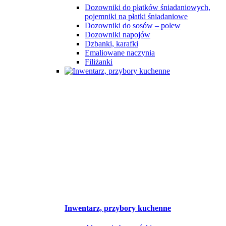
Dozowniki do płatków śniadaniowych,
pojemniki na płatki śniadaniowe
Dozowniki do sosów – polew
Dozowniki napojów
Dzbanki, karafki
Emaliowane naczynia
Filiżanki
Inwentarz, przybory kuchenne