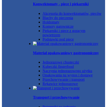
Konwektomaty - piece i piekarniki
Akcesoria do konwektomatów, pieców
Blachy do pieczenia
Holdomaty
Komory garownicze
Piekarniki i piece z gorącym
powietrzem
Podstawki pod piece
Materiał opakowaniowy gastronomiczny
Jednorazowe chusteczki
Kubeczki fingerfood
Naczynia jednorazowego użytku
Opakowania na wynos i dostawę
Przechowywanie i transport
Rękawice jednorazowe
Transport i przechowywanie
Pojemniki na jedzenie