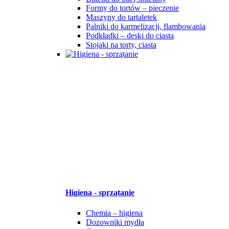
Formy do tortów – pieczenie
Maszyny do tartaletek
Palniki do karmelizacji, flambowania
Podkładki – deski do ciasta
Stojaki na torty, ciasta
Higiena - sprzątanie
Chemia – higiena
Dozowniki mydła