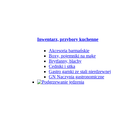
Inwentarz, przybory kuchenne
Akcesoria barmańskie
Boxy, pojemniki na mąkę
Brytfanny, blachy
Cedniki i sitka
Gastro garnki ze stali nierdzewnej
GN Naczynia gastronomiczne