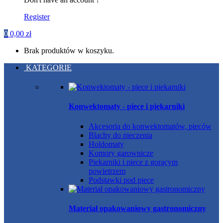
Register
0
0,00
zł
Brak produktów w koszyku.
KATEGORIE
Konwektomaty - piece i piekarniki
Akcesoria do konwektomatów, pieców
Blachy do pieczenia
Holdomaty
Komory garownicze
Piekarniki i piece z gorącym
powietrzem
Podstawki pod piece
Materiał opakowaniowy gastronomiczny