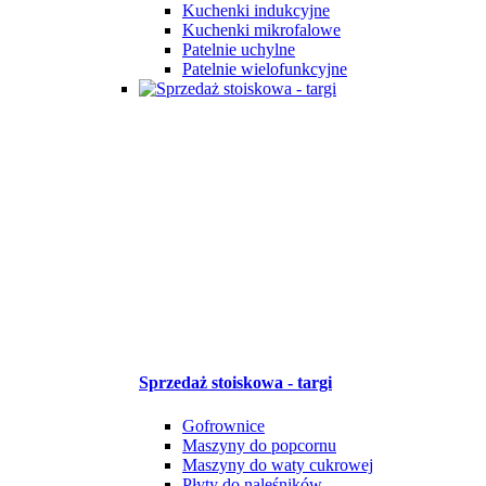
Kuchenki indukcyjne
Kuchenki mikrofalowe
Patelnie uchylne
Patelnie wielofunkcyjne
Sprzedaż stoiskowa - targi
Gofrownice
Maszyny do popcornu
Maszyny do waty cukrowej
Płyty do naleśników