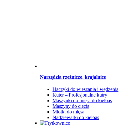
Narzędzia rzeźnicze, krajalnice
Haczyki do wieszania i wędzenia
Kuter – Profesjonalne kutry
Maszynki do mięsa do kiełbas
Maszyny do cięcia
Młotki do mięsa
Nadziewarki do kiełbas