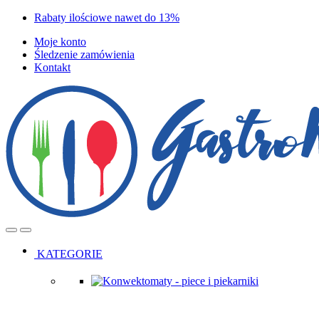
Skip
Skip
Rabaty ilościowe nawet do 13%
to
to
Moje konto
navigation
content
Śledzenie zamówienia
Kontakt
Open
Close
KATEGORIE