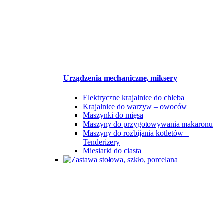
Urządzenia mechaniczne, miksery
Elektryczne krajalnice do chleba
Krajalnice do warzyw – owoców
Maszynki do mięsa
Maszyny do przygotowywania makaronu
Maszyny do rozbijania kotletów –
Tenderizery
Miesiarki do ciasta