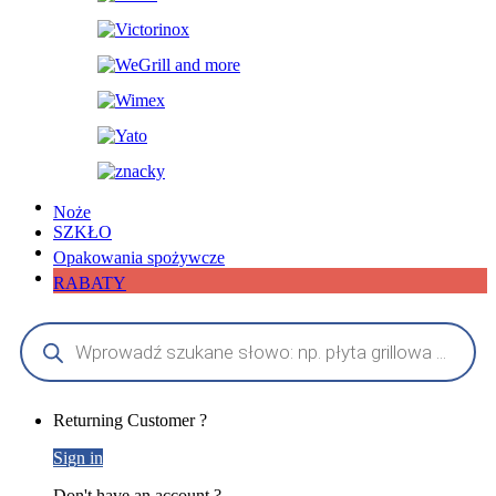
Noże
SZKŁO
Opakowania spożywcze
RABATY
Wyszukiwarka
produktów
My
Returning Customer ?
Account
Sign in
Don't have an account ?