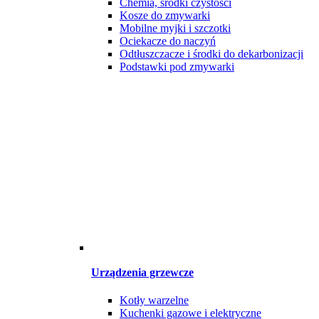
Chemia, środki czystości
Kosze do zmywarki
Mobilne myjki i szczotki
Ociekacze do naczyń
Odtłuszczacze i środki do dekarbonizacji
Podstawki pod zmywarki
Urządzenia grzewcze
Kotły warzelne
Kuchenki gazowe i elektryczne