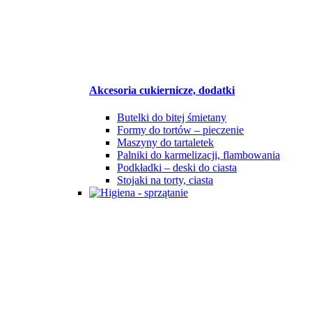
Akcesoria cukiernicze, dodatki
Butelki do bitej śmietany
Formy do tortów – pieczenie
Maszyny do tartaletek
Palniki do karmelizacji, flambowania
Podkładki – deski do ciasta
Stojaki na torty, ciasta