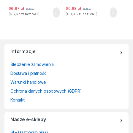
66,67
zł
60,98
zł
91,06
zł
86,18
zł
(
66,67
zł
bez VAT)
(
60,98
zł
bez VAT)
Informacje
Śledzenie zamówienia
Dostawa i płatność
Warunki handlowe
Ochrona danych osobowych (GDPR)
Kontakt
Nasze e-sklepy
SI – Gastrokuhinja.si