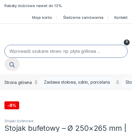
Skip to navigation
Skip to content
Rabaty ilościowe nawet do 13%
Moje konto
Śledzenie zamówienia
Kontakt
Open
0
Wyszukiwarka produktów
Strona główna
Zastawa stołowa, szkło, porcelana
Sto
-
8%
Stojaki bufetowe
Stojak bufetowy – Ø 250×265 mm |