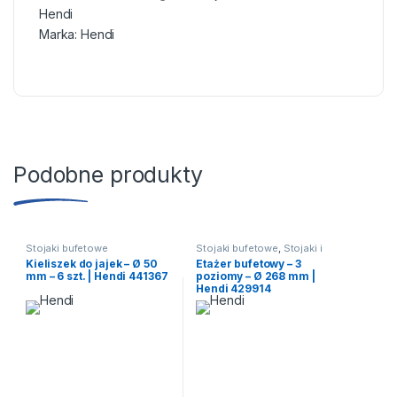
Hendi
Marka:
Hendi
Podobne produkty
Stojaki bufetowe
Stojaki bufetowe
,
Stojaki i
serwowanie
,
Stojaki na torty,
Kieliszek do jajek – Ø 50
Etażer bufetowy – 3
ciasta
mm – 6 szt. | Hendi 441367
poziomy – Ø 268 mm |
Hendi 429914