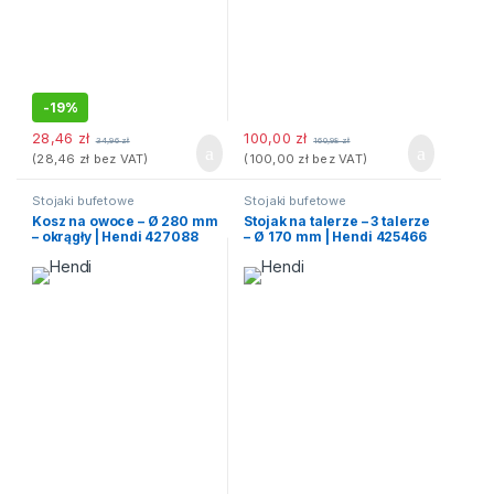
-
19%
28,46
zł
100,00
zł
34,96
zł
160,98
zł
(
28,46
zł
bez VAT)
(
100,00
zł
bez VAT)
Stojaki bufetowe
Stojaki bufetowe
Kosz na owoce – Ø 280 mm
Stojak na talerze – 3 talerze
– okrągły | Hendi 427088
– Ø 170 mm | Hendi 425466