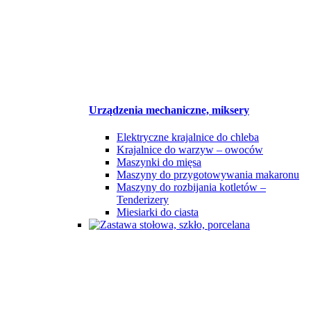
Urządzenia mechaniczne, miksery
Elektryczne krajalnice do chleba
Krajalnice do warzyw – owoców
Maszynki do mięsa
Maszyny do przygotowywania makaronu
Maszyny do rozbijania kotletów –
Tenderizery
Miesiarki do ciasta