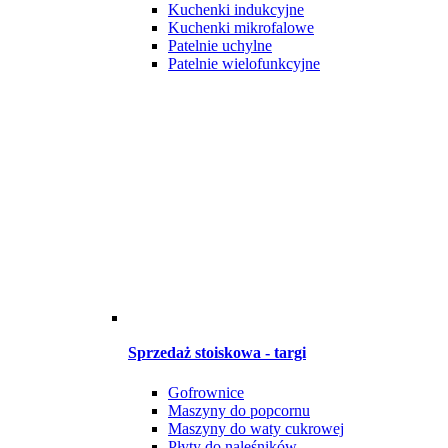
Kuchenki indukcyjne
Kuchenki mikrofalowe
Patelnie uchylne
Patelnie wielofunkcyjne
Sprzedaż stoiskowa - targi
Gofrownice
Maszyny do popcornu
Maszyny do waty cukrowej
Płyty do naleśników