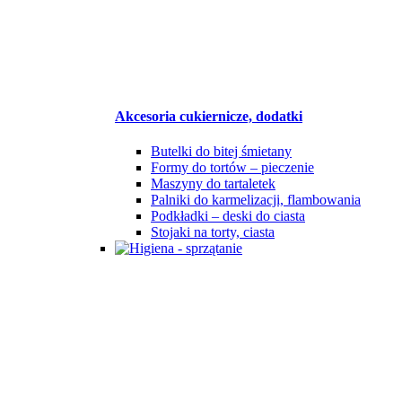
Akcesoria cukiernicze, dodatki
Butelki do bitej śmietany
Formy do tortów – pieczenie
Maszyny do tartaletek
Palniki do karmelizacji, flambowania
Podkładki – deski do ciasta
Stojaki na torty, ciasta