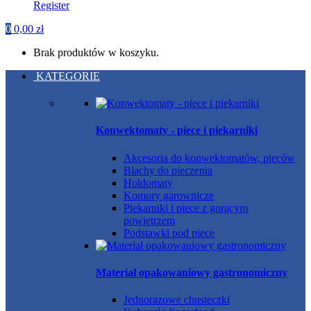
Register
0
0,00
zł
Brak produktów w koszyku.
KATEGORIE
Konwektomaty - piece i piekarniki
Akcesoria do konwektomatów, pieców
Blachy do pieczenia
Holdomaty
Komory garownicze
Piekarniki i piece z gorącym
powietrzem
Podstawki pod piece
Materiał opakowaniowy gastronomiczny
Jednorazowe chusteczki