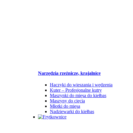
Narzędzia rzeźnicze, krajalnice
Haczyki do wieszania i wędzenia
Kuter – Profesjonalne kutry
Maszynki do mięsa do kiełbas
Maszyny do cięcia
Młotki do mięsa
Nadziewarki do kiełbas