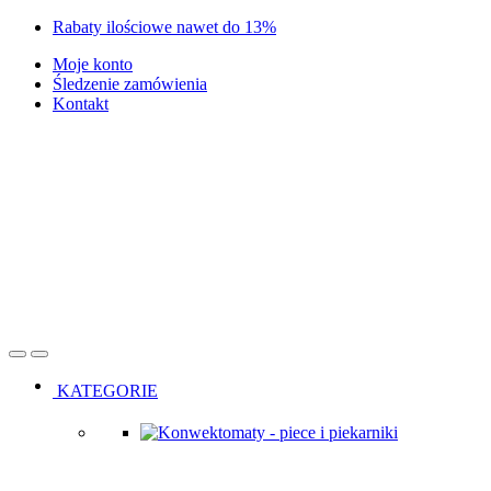
Skip
Skip
Rabaty ilościowe nawet do 13%
to
to
Moje konto
navigation
content
Śledzenie zamówienia
Kontakt
Open
Close
KATEGORIE