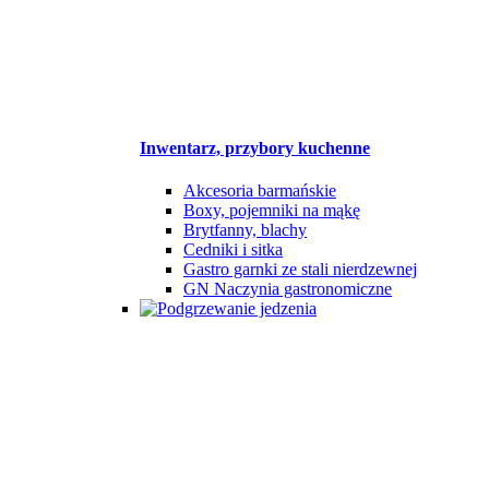
Inwentarz, przybory kuchenne
Akcesoria barmańskie
Boxy, pojemniki na mąkę
Brytfanny, blachy
Cedniki i sitka
Gastro garnki ze stali nierdzewnej
GN Naczynia gastronomiczne