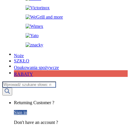
Noże
SZKŁO
Opakowania spożywcze
RABATY
Wyszukiwarka
produktów
My
Returning Customer ?
Account
Sign in
Don't have an account ?