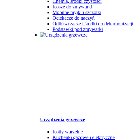
Chemia, środki czystości
Kosze do zmywarki
Mobilne myjki i szczotki
Ociekacze do naczyń
Odtłuszczacze i środki do dekarbonizacji
Podstawki pod zmywarki
Urządzenia grzewcze
Kotły warzelne
Kuchenki gazowe i elektryczne