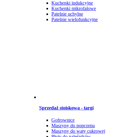
Kuchenki indukcyjne
Kuchenki mikrofalowe
Patelnie uchylne
Patelnie wielofunkcyjne
Sprzedaż stoiskowa - targi
Gofrownice
Maszyny do popcornu
Maszyny do waty cukrowej
Płyty do naleśników