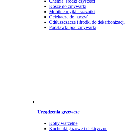
Chemia, środki czystości
Kosze do zmywarki
Mobilne myjki i szczotki
Ociekacze do naczyń
Odtłuszczacze i środki do dekarbonizacji
Podstawki pod zmywarki
Urządzenia grzewcze
Kotły warzelne
Kuchenki gazowe i elektryczne