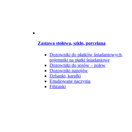
Zastawa stołowa, szkło, porcelana
Dozowniki do płatków śniadaniowych,
pojemniki na płatki śniadaniowe
Dozowniki do sosów – polew
Dozowniki napojów
Dzbanki, karafki
Emaliowane naczynia
Filiżanki