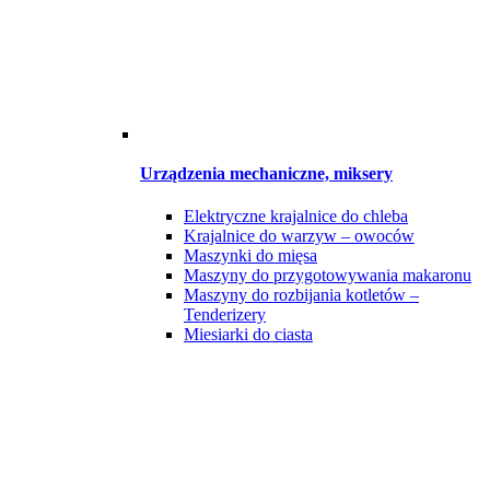
Urządzenia mechaniczne, miksery
Elektryczne krajalnice do chleba
Krajalnice do warzyw – owoców
Maszynki do mięsa
Maszyny do przygotowywania makaronu
Maszyny do rozbijania kotletów –
Tenderizery
Miesiarki do ciasta