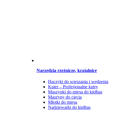
Narzędzia rzeźnicze, krajalnice
Haczyki do wieszania i wędzenia
Kuter – Profesjonalne kutry
Maszynki do mięsa do kiełbas
Maszyny do cięcia
Młotki do mięsa
Nadziewarki do kiełbas