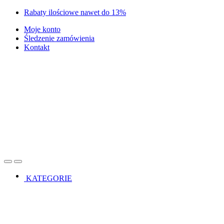
Skip
Skip
Rabaty ilościowe nawet do 13%
to
to
Moje konto
navigation
content
Śledzenie zamówienia
Kontakt
Open
Close
KATEGORIE