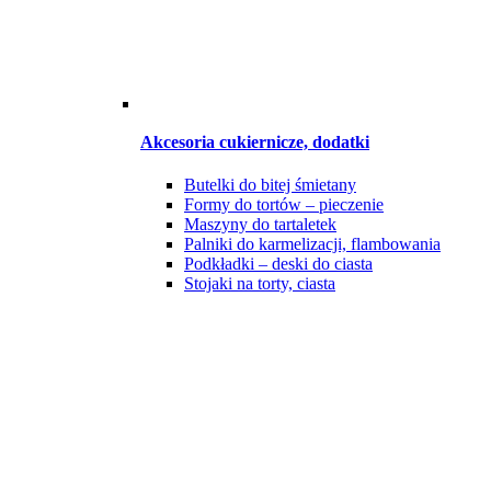
Akcesoria cukiernicze, dodatki
Butelki do bitej śmietany
Formy do tortów – pieczenie
Maszyny do tartaletek
Palniki do karmelizacji, flambowania
Podkładki – deski do ciasta
Stojaki na torty, ciasta