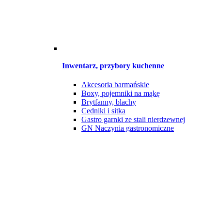
Inwentarz, przybory kuchenne
Akcesoria barmańskie
Boxy, pojemniki na mąkę
Brytfanny, blachy
Cedniki i sitka
Gastro garnki ze stali nierdzewnej
GN Naczynia gastronomiczne