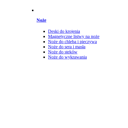
Noże
Deski do krojenia
Magnetyczne listwy na noże
Noże do chleba i pieczywa
Noże do sera i masła
Noże do steków
Noże do wykrawania