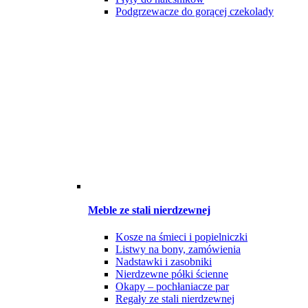
Podgrzewacze do gorącej czekolady
Meble ze stali nierdzewnej
Kosze na śmieci i popielniczki
Listwy na bony, zamówienia
Nadstawki i zasobniki
Nierdzewne półki ścienne
Okapy – pochłaniacze par
Regały ze stali nierdzewnej