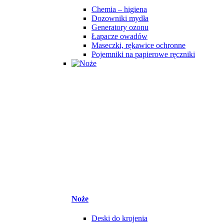
Chemia – higiena
Dozowniki mydła
Generatory ozonu
Łapacze owadów
Maseczki, rękawice ochronne
Pojemniki na papierowe ręczniki
Noże
Deski do krojenia