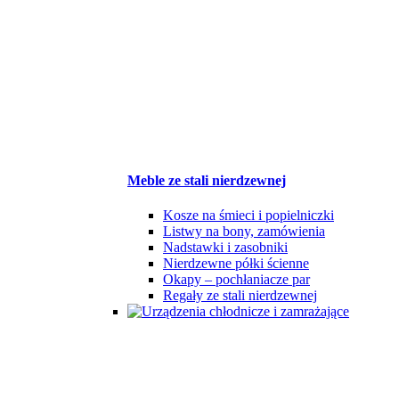
Meble ze stali nierdzewnej
Kosze na śmieci i popielniczki
Listwy na bony, zamówienia
Nadstawki i zasobniki
Nierdzewne półki ścienne
Okapy – pochłaniacze par
Regały ze stali nierdzewnej