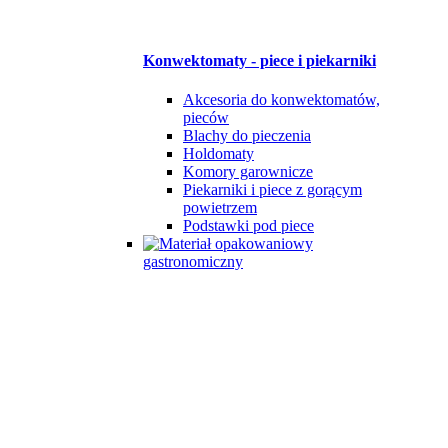
Konwektomaty - piece i piekarniki
Akcesoria do konwektomatów,
pieców
Blachy do pieczenia
Holdomaty
Komory garownicze
Piekarniki i piece z gorącym
powietrzem
Podstawki pod piece