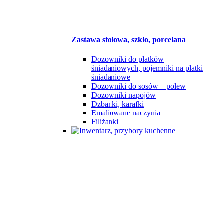
Zastawa stołowa, szkło, porcelana
Dozowniki do płatków
śniadaniowych, pojemniki na płatki
śniadaniowe
Dozowniki do sosów – polew
Dozowniki napojów
Dzbanki, karafki
Emaliowane naczynia
Filiżanki