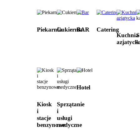
Piekarnia
Cukiernia
BAR
Catering
Kuchnia
S
azjatyck
k
Hotel
Kiosk
Sprzątanie
i
i
stacje
usługi
benzynowe
medyczne