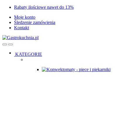
Skip
Skip
Rabaty ilościowe nawet do 13%
to
to
Moje konto
navigation
content
Śledzenie zamówienia
Kontakt
Open
Close
KATEGORIE