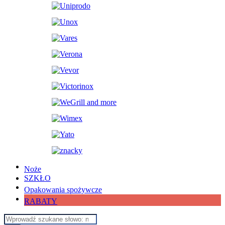
Noże
SZKŁO
Opakowania spożywcze
RABATY
Wyszukiwarka