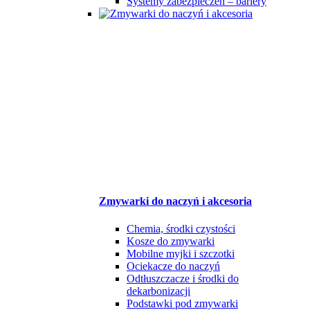
Systemy zabezpieczeń – bariery
Zmywarki do naczyń i akcesoria
Chemia, środki czystości
Kosze do zmywarki
Mobilne myjki i szczotki
Ociekacze do naczyń
Odtłuszczacze i środki do
dekarbonizacji
Podstawki pod zmywarki