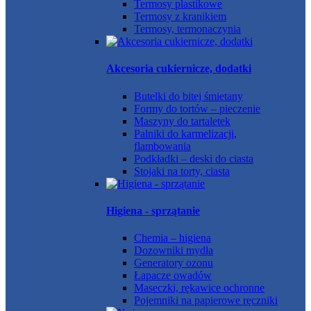
Termosy plastikowe
Termosy z kranikiem
Termosy, termonaczynia
Akcesoria cukiernicze, dodatki
Butelki do bitej śmietany
Formy do tortów – pieczenie
Maszyny do tartaletek
Palniki do karmelizacji,
flambowania
Podkładki – deski do ciasta
Stojaki na torty, ciasta
Higiena - sprzątanie
Chemia – higiena
Dozowniki mydła
Generatory ozonu
Łapacze owadów
Maseczki, rękawice ochronne
Pojemniki na papierowe ręczniki