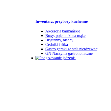
Inwentarz, przybory kuchenne
Akcesoria barmańskie
Boxy, pojemniki na mąkę
Brytfanny, blachy
Cedniki i sitka
Gastro garnki ze stali nierdzewnej
GN Naczynia gastronomiczne