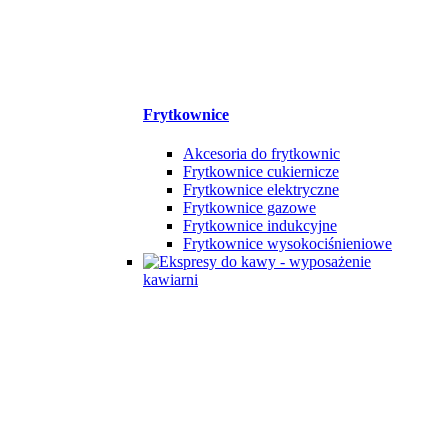
Frytkownice
Akcesoria do frytkownic
Frytkownice cukiernicze
Frytkownice elektryczne
Frytkownice gazowe
Frytkownice indukcyjne
Frytkownice wysokociśnieniowe