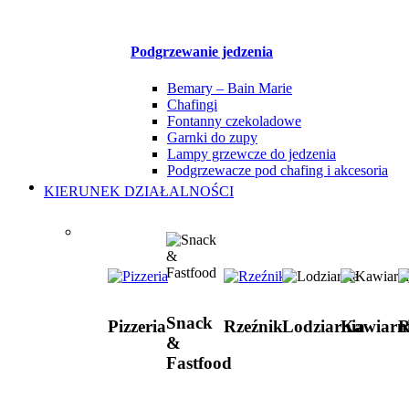
Podgrzewanie jedzenia
Bemary – Bain Marie
Chafingi
Fontanny czekoladowe
Garnki do zupy
Lampy grzewcze do jedzenia
Podgrzewacze pod chafing i akcesoria
KIERUNEK DZIAŁALNOŚCI
Snack
Pizzeria
Rzeźnik
Lodziarnia
Kawiarn
R
&
Fastfood