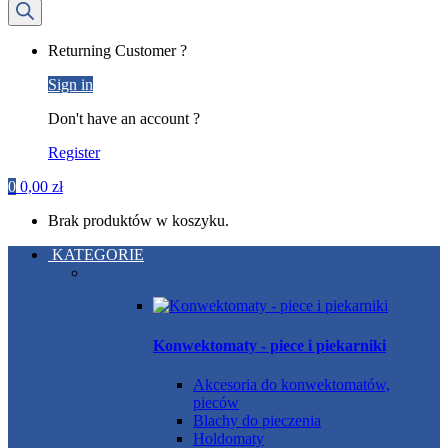
produktów
My
Returning Customer ?
Account
Sign in
Don't have an account ?
Register
0
0,00
zł
Brak produktów w koszyku.
KATEGORIE
Konwektomaty - piece i piekarniki
Akcesoria do konwektomatów,
pieców
Blachy do pieczenia
Holdomaty