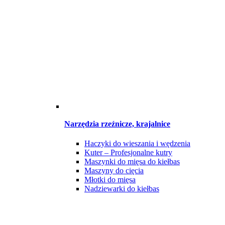
Narzędzia rzeźnicze, krajalnice
Haczyki do wieszania i wędzenia
Kuter – Profesjonalne kutry
Maszynki do mięsa do kiełbas
Maszyny do cięcia
Młotki do mięsa
Nadziewarki do kiełbas