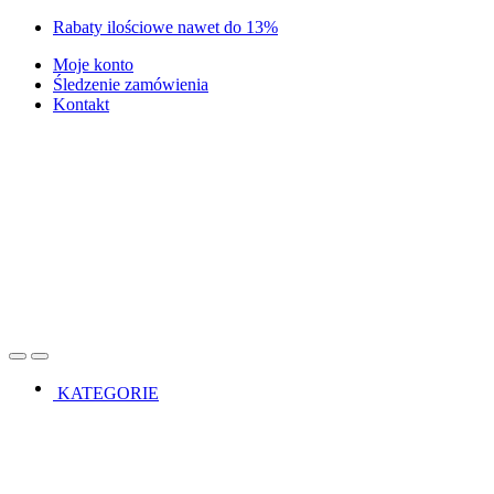
Skip
Skip
Rabaty ilościowe nawet do 13%
to
to
Moje konto
navigation
content
Śledzenie zamówienia
Kontakt
Open
Close
KATEGORIE