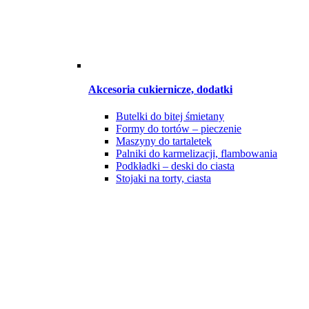
Akcesoria cukiernicze, dodatki
Butelki do bitej śmietany
Formy do tortów – pieczenie
Maszyny do tartaletek
Palniki do karmelizacji, flambowania
Podkładki – deski do ciasta
Stojaki na torty, ciasta