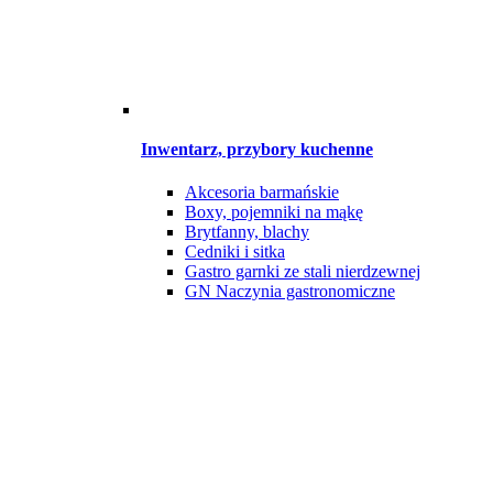
Inwentarz, przybory kuchenne
Akcesoria barmańskie
Boxy, pojemniki na mąkę
Brytfanny, blachy
Cedniki i sitka
Gastro garnki ze stali nierdzewnej
GN Naczynia gastronomiczne