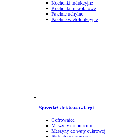
Kuchenki indukcyjne
Kuchenki mikrofalowe
Patelnie uchylne
Patelnie wielofunkcyjne
Sprzedaż stoiskowa - targi
Gofrownice
Maszyny do popcornu
Maszyny do waty cukrowej
Płyty do naleśników