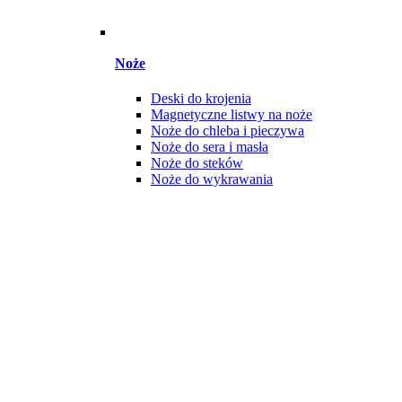
Noże
Deski do krojenia
Magnetyczne listwy na noże
Noże do chleba i pieczywa
Noże do sera i masła
Noże do steków
Noże do wykrawania