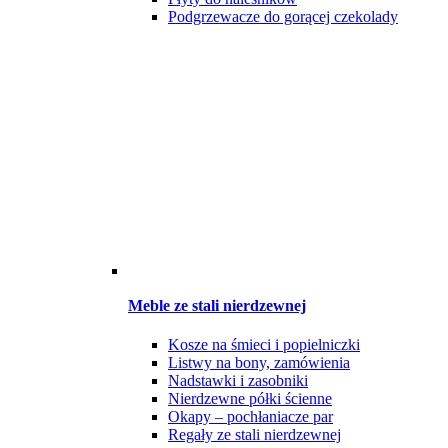
Podgrzewacze do gorącej czekolady
Meble ze stali nierdzewnej
Kosze na śmieci i popielniczki
Listwy na bony, zamówienia
Nadstawki i zasobniki
Nierdzewne półki ścienne
Okapy – pochłaniacze par
Regały ze stali nierdzewnej