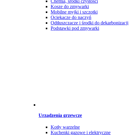
Chemia, środki czystości
Kosze do zmywarki
Mobilne myjki i szczotki
Ociekacze do naczyń
Odtłuszczacze i środki do dekarbonizacji
Podstawki pod zmywarki
Urządzenia grzewcze
Kotły warzelne
Kuchenki gazowe i elektryczne