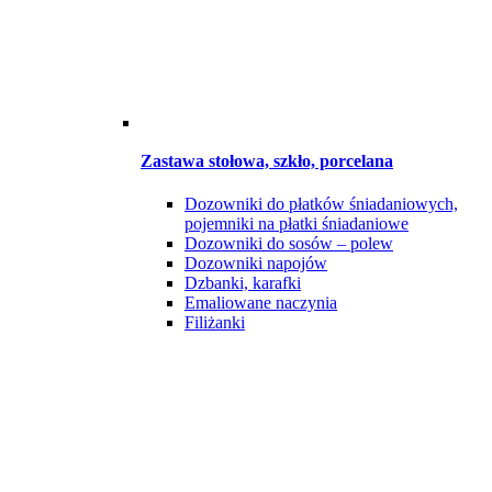
Zastawa stołowa, szkło, porcelana
Dozowniki do płatków śniadaniowych,
pojemniki na płatki śniadaniowe
Dozowniki do sosów – polew
Dozowniki napojów
Dzbanki, karafki
Emaliowane naczynia
Filiżanki