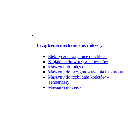
Urządzenia mechaniczne, miksery
Elektryczne krajalnice do chleba
Krajalnice do warzyw – owoców
Maszynki do mięsa
Maszyny do przygotowywania makaronu
Maszyny do rozbijania kotletów –
Tenderizery
Miesiarki do ciasta