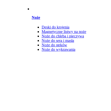
Noże
Deski do krojenia
Magnetyczne listwy na noże
Noże do chleba i pieczywa
Noże do sera i masła
Noże do steków
Noże do wykrawania