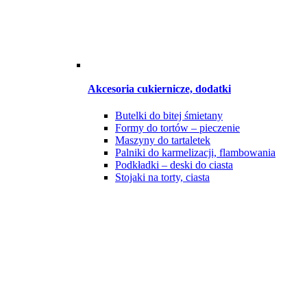
Akcesoria cukiernicze, dodatki
Butelki do bitej śmietany
Formy do tortów – pieczenie
Maszyny do tartaletek
Palniki do karmelizacji, flambowania
Podkładki – deski do ciasta
Stojaki na torty, ciasta